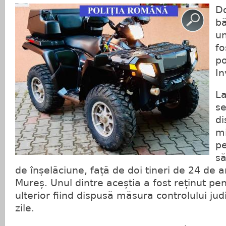
Do
bă
un
fo
po
In
La
se
di
mi
pe
să
de înșelăciune, față de doi tineri de 24 de a
Mureș. Unul dintre aceștia a fost reținut pe
ulterior fiind dispusă măsura controlului jud
zile.