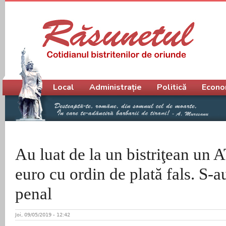
Meniu principal
Local
Administrație
Politică
Econo
Au luat de la un bistriţean un
euro cu ordin de plată fals. S-a
penal
Joi, 09/05/2019 - 12:42