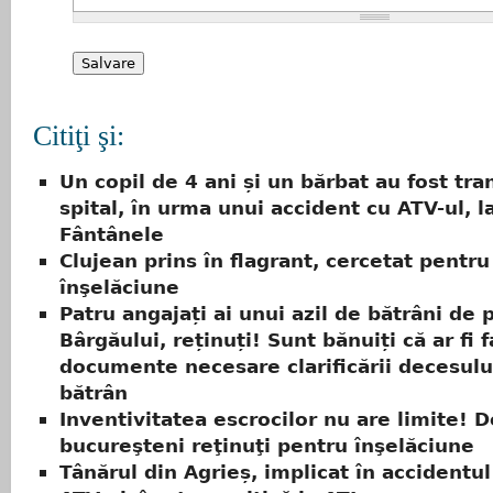
Citiţi şi:
Un copil de 4 ani și un bărbat au fost tra
spital, în urma unui accident cu ATV-ul, l
Fântânele
Clujean prins în flagrant, cercetat pentru
înşelăciune
Patru angajați ai unui azil de bătrâni de 
Bârgăului, reținuți! Sunt bănuiți că ar fi f
documente necesare clarificării decesulu
bătrân
Inventivitatea escrocilor nu are limite! D
bucureşteni reţinuţi pentru înşelăciune
Tânărul din Agrieș, implicat în accidentul