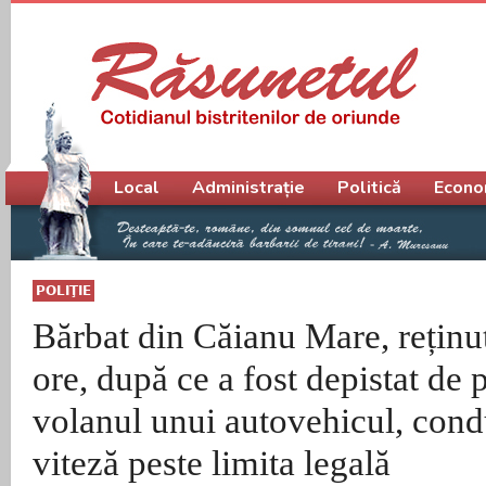
Meniu principal
Local
Administrație
Politică
Econo
POLIŢIE
Bărbat din Căianu Mare, reținu
ore, după ce a fost depistat de po
volanul unui autovehicul, con
viteză peste limita legală