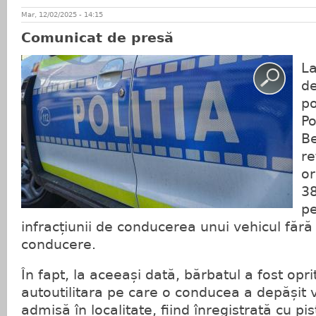
Mar, 12/02/2025 - 14:15
Comunicat de presă
La
de
po
Po
Be
re
or
38
pe
infracțiunii de conducerea unui vehicul făr
conducere.
În fapt, la aceeași dată, bărbatul a fost opri
autoutilitara pe care o conducea a depășit
admisă în localitate, fiind înregistrată cu pi