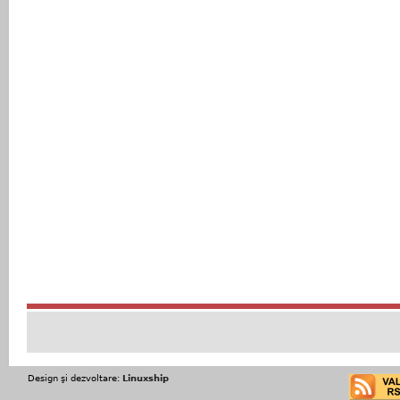
Design şi dezvoltare:
Linuxship