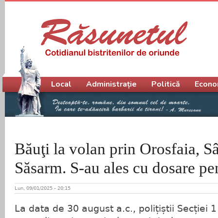
Meniu principal
Local
Administrație
Politică
Econo
Băuţi la volan prin Orosfaia, 
Săsarm. S-au ales cu dosare pe
Lun, 09/01/2025 - 20:15
La data de 30 august a.c., polițiștii Secției 1 