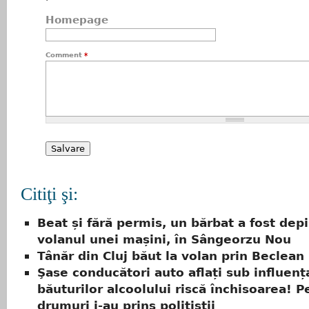
Homepage
Comment
*
Citiţi şi:
Beat și fără permis, un bărbat a fost depi
volanul unei mașini, în Sângeorzu Nou
Tânăr din Cluj băut la volan prin Beclean
Şase conducători auto aflați sub influenț
băuturilor alcoolului riscă închisoarea! P
drumuri i-au prins poliţiştii