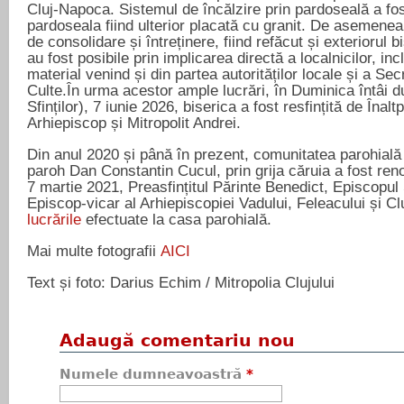
Cluj-Napoca. Sistemul de încălzire prin pardoseală a fos
pardoseala fiind ulterior placată cu granit. De asemenea,
de consolidare și întreținere, fiind refăcut și exteriorul b
au fost posibile prin implicarea directă a localnicilor, incl
material venind și din partea autorităților locale și a Sec
Culte.În urma acestor ample lucrări, în Duminica întâi d
Sfinților), 7 iunie 2026, biserica a fost resfințită de Înalt
Arhiepiscop și Mitropolit Andrei.
Din anul 2020 și până în prezent, comunitatea parohială 
paroh Dan Constantin Cucul, prin grija căruia a fost ren
7 martie 2021, Preasfințitul Părinte Benedict, Episcopul 
Episcop-vicar al Arhiepiscopiei Vadului, Feleacului și Cl
lucrările
efectuate la casa parohială.
Mai multe fotografii
AICI
Text și foto: Darius Echim / Mitropolia Clujului
Adaugă comentariu nou
Numele dumneavoastră
*