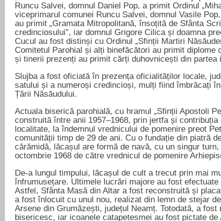
Runcu Salvei, domnul Daniel Pop, a primit Ordinul „Miha
viceprimarul comunei Runcu Salvei, domnul Vasile Pop,
au primit „Gramata Mitropolitană, însoțită de Sfânta Scr
credinciosului”, iar domnul Grigore Cilica și doamna pr
Cucul au fost distinși cu Ordinul „Sfinții Martiri Năsăuden
Comitetul Parohial și alți binefăcători au primit diplome d
și tinerii prezenți au primit cărți duhovnicești din partea 
Slujba a fost oficiată în prezența oficialităților locale, jud
satului și a numeroși credincioși, mulți fiind îmbrăcați î
Țării Năsăudului.
Actuala biserică parohială, cu hramul „Sfinții Apostoli Pe
construită între anii 1957–1968, prin jertfa și contribuția
localitate, la îndemnul vrednicului de pomenire preot Pet
comunității timp de 29 de ani. Cu o fundație din piatră de
cărămidă, lăcașul are formă de navă, cu un singur turn, și
octombrie 1968 de către vrednicul de pomenire Arhiepis
De-a lungul timpului, lăcașul de cult a trecut prin mai mu
înfrumusețare. Ultimele lucrări majore au fost efectuat
Astfel, Sfânta Masă din Altar a fost reconstruită și placa
a fost înlocuit cu unul nou, realizat din lemn de stejar 
Arsene din Grumăzești, județul Neamț. Totodată, a fost r
bisericesc, iar icoanele catapetesmei au fost pictate de