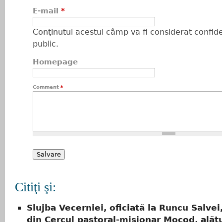
E-mail
*
Conţinutul acestui câmp va fi considerat confiden
public.
Homepage
Comment
*
Citiţi şi:
Slujba Vecerniei, oficiată la Runcu Salvei
din Cercul pastoral-misionar Mocod, alăt