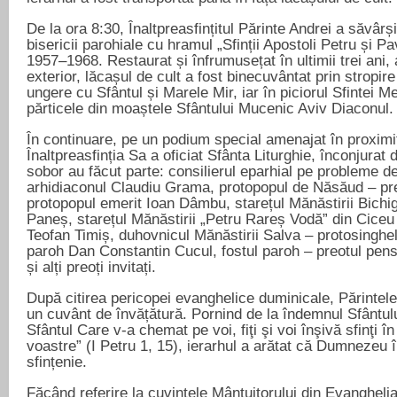
De la ora 8:30, Înaltpreasfințitul Părinte Andrei a săvârși
bisericii parohiale cu hramul „Sfinții Apostoli Petru și Pav
1957–1968. Restaurat și înfrumusețat în ultimii trei ani, at
exterior, lăcașul de cult a fost binecuvântat prin stropire 
ungere cu Sfântul și Marele Mir, iar în piciorul Sfintei 
părticele din moaștele Sfântului Mucenic Aviv Diaconul.
În continuare, pe un podium special amenajat în proximit
Înaltpreasfinția Sa a oficiat Sfânta Liturghie, înconjurat 
sobor au făcut parte: consilierul eparhial pe probleme d
arhidiaconul Claudiu Grama, protopopul de Năsăud – pr
protopopul emerit Ioan Dâmbu, starețul Mănăstirii Bichig
Paneș, starețul Mănăstirii „Petru Rareș Vodă” din Ciceu
Teofan Timiș, duhovnicul Mănăstirii Salva – protosinghel
paroh Dan Constantin Cucul, fostul paroh – preotul pens
și alți preoți invitați.
După citirea pericopei evanghelice duminicale, Părintele 
un cuvânt de învățătură. Pornind de la îndemnul Sfântul
Sfântul Care v-a chemat pe voi, fiţi şi voi înşivă sfinţi în
voastre” (I Petru 1, 15), ierarhul a arătat că Dumnezeu 
sfințenie.
Făcând referire la cuvintele Mântuitorului din Evangheli