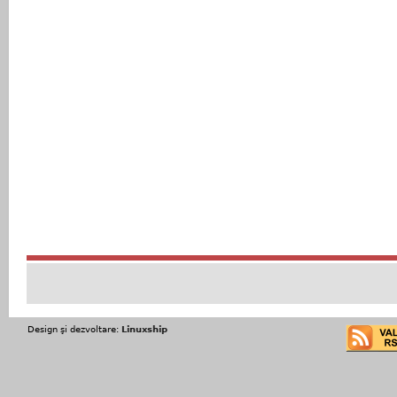
Design şi dezvoltare:
Linuxship