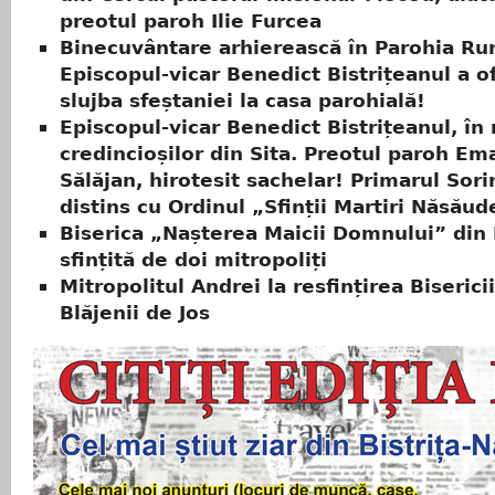
preotul paroh Ilie Furcea
Binecuvântare arhierească în Parohia Run
Episcopul-vicar Benedict Bistrițeanul a of
slujba sfeștaniei la casa parohială!
Episcopul-vicar Benedict Bistrițeanul, în 
credincioșilor din Sita. Preotul paroh Em
Sălăjan, hirotesit sachelar! Primarul Sor
distins cu Ordinul „Sfinții Martiri Năsăud
Biserica „Nașterea Maicii Domnului” din 
sfințită de doi mitropoliți
Mitropolitul Andrei la resfințirea Biserici
Blăjenii de Jos