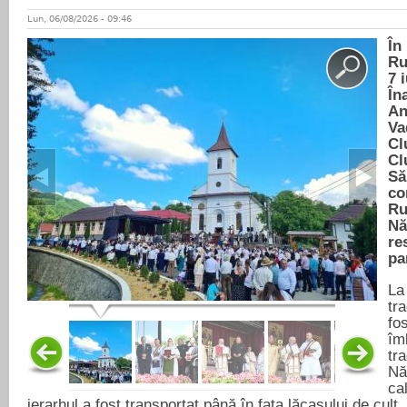
Lun, 06/08/2026 - 09:46
În
Ru
7 
În
An
Va
Cl
Cl
Să
co
Ru
Nă
res
pa
La
tra
fo
îm
tra
Nă
ca
ierarhul a fost transportat până în fața lăcașului de cult.