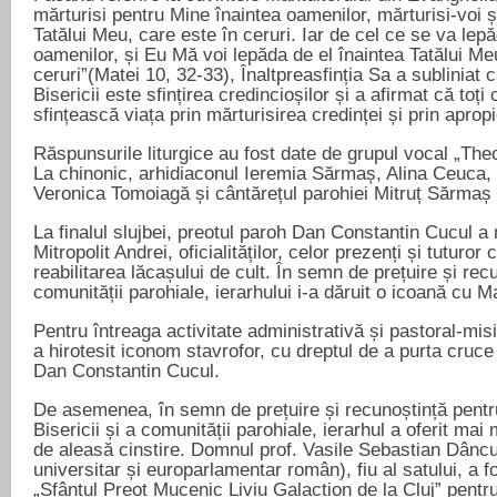
mărturisi pentru Mine înaintea oamenilor, mărturisi-voi ș
Tatălui Meu, care este în ceruri. Iar de cel ce se va lep
oamenilor, și Eu Mă voi lepăda de el înaintea Tatălui Me
ceruri”(Matei 10, 32-33), Înaltpreasfinția Sa a subliniat 
Bisericii este sfințirea credincioșilor și a afirmat că toți
sfințească viața prin mărturisirea credinței și prin apr
Răspunsurile liturgice au fost date de grupul vocal „Th
La chinonic, arhidiaconul Ieremia Sărmaș, Alina Ceuca, 
Veronica Tomoiagă și cântărețul parohiei Mitruț Sărmaș 
La finalul slujbei, preotul paroh Dan Constantin Cucul a 
Mitropolit Andrei, oficialităților, celor prezenți și tuturor 
reabilitarea lăcașului de cult. În semn de prețuire și rec
comunității parohiale, ierarhului i-a dăruit o icoană cu 
Pentru întreaga activitate administrativă și pastoral-misi
a hirotesit iconom stavrofor, cu dreptul de a purta cruce
Dan Constantin Cucul.
De asemenea, în semn de prețuire și recunoștință pentru
Bisericii și a comunității parohiale, ierarhul a oferit mai 
de aleasă cinstire. Domnul prof. Vasile Sebastian Dâncu
universitar și europarlamentar român), fiu al satului, a f
„Sfântul Preot Mucenic Liviu Galaction de la Cluj” pentr