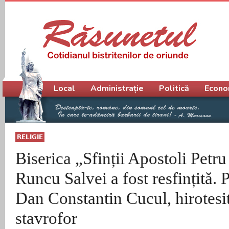
Meniu principal
Local
Administrație
Politică
Econo
RELIGIE
Biserica „Sfinții Apostoli Petru
Runcu Salvei a fost resfințită. 
Dan Constantin Cucul, hirotes
stavrofor