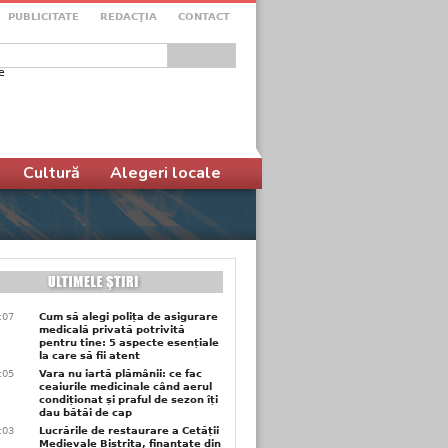
PUBLICITATE
REDACŢIA
CONTACT
e
ular de căutare
Cultură
Alegeri locale
1:07
Cum să alegi polița de asigurare
medicală privată potrivită
pentru tine: 5 aspecte esențiale
la care să fii atent
1:05
Vara nu iartă plămânii: ce fac
ceaiurile medicinale când aerul
condiționat și praful de sezon îți
dau bătăi de cap
1:03
Lucrările de restaurare a Cetății
Medievale Bistrița, finanțate din