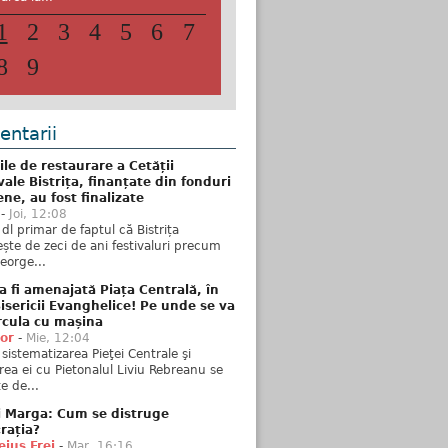
1
2
3
4
5
6
7
8
9
ntarii
ile de restaurare a Cetății
ale Bistrița, finanțate din fonduri
ne, au fost finalizate
-
Joi, 12:08
 dl primar de faptul că Bistrița
ște de zeci de ani festivaluri precum
George...
 fi amenajată Piața Centrală, în
isericii Evanghelice! Pe unde se va
rcula cu mașina
tor
-
Mie, 12:04
sistematizarea Pieţei Centrale şi
rea ei cu Pietonalul Liviu Rebreanu se
e de...
i Marga: Cum se distruge
rația?
ius Frei
-
Mar, 16:16