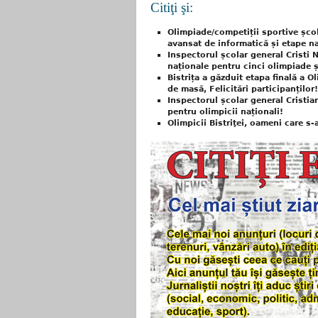
Citiţi şi:
Olimpiade/competiții sportive școl
avansat de informatică și etape na
Inspectorul școlar general Cristi N
naționale pentru cinci olimpiade 
Bistrița a găzduit etapa finală a O
de masă, Felicitări participanților!
Inspectorul școlar general Cristia
pentru olimpicii naționali!
Olimpicii Bistriţei, oameni care s-