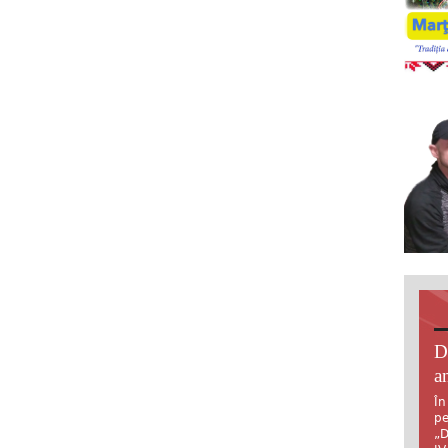
D
an
În
pe
„D