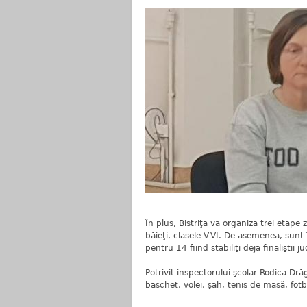
În plus, Bistriţa va organiza trei etape
băieţi, clasele V-VI. De asemenea, sunt 
pentru 14 fiind stabiliţi deja finaliştii j
Potrivit inspectorului şcolar Rodica Dră
baschet, volei, şah, tenis de masă, fotb