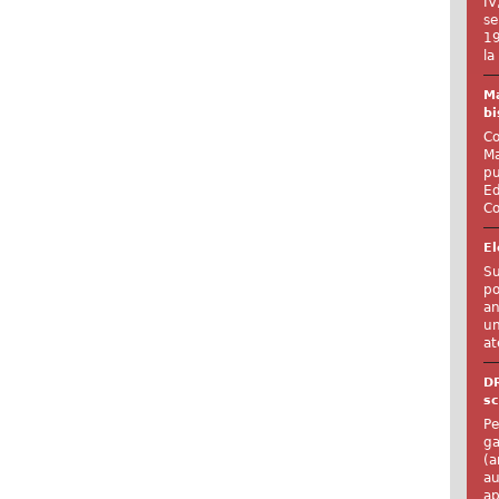
IV
se
19
la
Ma
bi
Co
Ma
pu
Ed
Co
El
Su
po
an
un
at
D
sc
Pe
ga
(a
au
ap