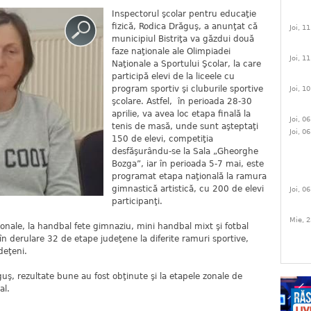
Inspectorul şcolar pentru educaţie
fizică, Rodica Drăguş, a anunţat că
Joi, 1
municipiul Bistriţa va găzdui două
faze naţionale ale Olimpiadei
Joi, 1
Naţionale a Sportului Şcolar, la care
participă elevi de la liceele cu
program sportiv şi cluburile sportive
Joi, 1
şcolare. Astfel, în perioada 28-30
aprilie, va avea loc etapa finală la
Joi, 0
tenis de masă, unde sunt aşteptaţi
Joi, 0
150 de elevi, competiţia
desfăşurându-se la Sala „Gheorghe
Bozga”, iar în perioada 5-7 mai, este
programat etapa naţională la ramura
gimnastică artistică, cu 200 de elevi
Joi, 0
participanţi.
Mie, 2
 zonale, la handbal fete gimnaziu, mini handbal mixt şi fotbal
în derulare 32 de etape judeţene la diferite ramuri sportive,
udeţeni.
guş, rezultate bune au fost obţinute şi la etapele zonale de
al.