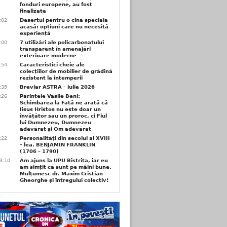
fonduri europene, au fost
finalizate
1:02
Desertul pentru o cină specială
acasă: opțiuni care nu necesită
experiență
1:00
7 utilizări ale policarbonatului
transparent în amenajări
exterioare moderne
0:54
Caracteristici cheie ale
colecțiilor de mobilier de grădină
rezistent la intemperii
6:39
Breviar ASTRA – iulie 2026
6:26
Părintele Vasile Beni:
Schimbarea la Față ne arată că
Iisus Hristos nu este doar un
învățător sau un proroc, ci Fiul
lui Dumnezeu, Dumnezeu
adevărat și Om adevărat
6:22
Personalități din secolul al XVIII
– lea. BENJAMIN FRANKLIN
(1706 – 1790)
3:10
Am ajuns la UPU Bistrița, iar eu
am simțit că sunt pe mâini bune.
Mulţumesc dr. Maxim Cristian
Gheorghe şi întregului colectiv!