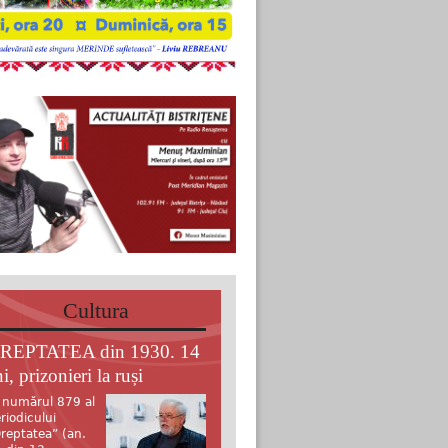
Cultura
REPTATEA din 1930. 14
i, prizonieri la ruși
 numărul 879 al
riodicului
reptatea” (an.