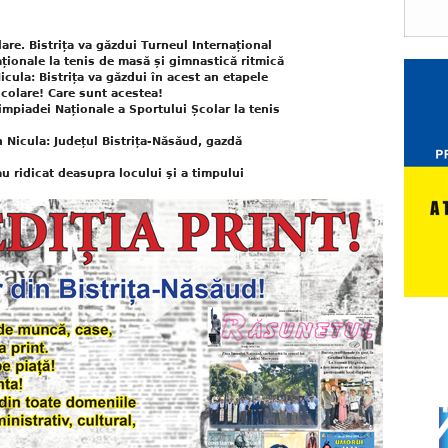
are. Bistrița va găzdui Turneul Internațional
ționale la tenis de masă și gimnastică ritmică
icula: Bistrița va găzdui în acest an etapele
școlare! Care sunt acestea!
limpiadei Naționale a Sportului Școlar la tenis
n Nicula: Județul Bistrița-Năsăud, gazdă
au ridicat deasupra locului şi a timpului