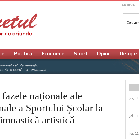
ARHIVA
Căutar
Form
ie
Politică
Economie
Sport
Opinii
Religie
 fazele naţionale ale
Joi, 1
ale a Sportului Şcolar la
Joi, 1
imnastică artistică
Joi, 1