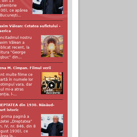
, din 13
ptembrie
30), ce apărea
 București...
xim Vălean: Cetatea sufletului -
serica
ncitadinul nostru
xim Vălean a
blicat recent, la
itura "George
şbuc" din...
ena M. Cîmpan. Filmul verii
nt multe filme ce
artă în numele lor
otimpul vara, dar
ul mi-a atras
enția, l-...
REPTATEA din 1930. Năsăud-
urt istoric
 prima pagină a
zetei „Dreptatea”
n. IV, nr. 846, din 8
gust 1930), ce
ărea la...