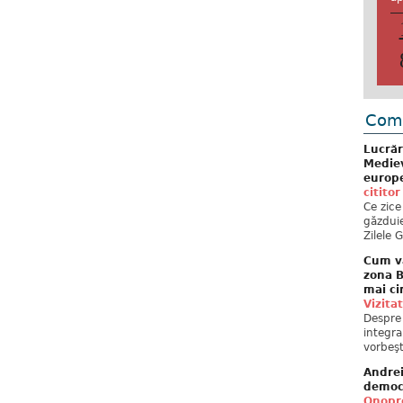
Come
Lucrăr
Mediev
europe
cititor
Ce zice
găzduie
Zilele 
Cum va
zona B
mai ci
Vizita
Despre 
integra
vorbeşt
Andre
democ
Onopre