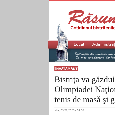
Meniu principal
Local
Administraț
ÎNVĂŢĂMÂNT
Bistriţa va găzdui
Olimpiadei Naţion
tenis de masă şi g
Mie, 03/22/2023 - 14:00