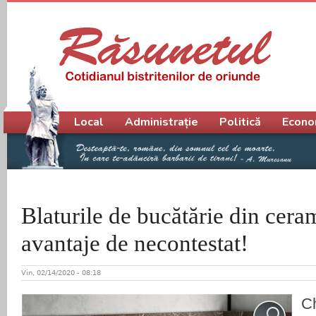
Meniu principal
Local
Administrație
Politică
Econo
Blaturile de bucătărie din cera
avantaje de necontestat!
Vin, 02/14/2020 - 08:18
Ch