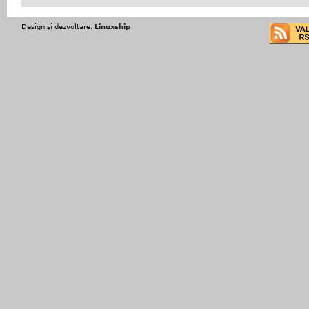
Design şi dezvoltare:
Linuxship