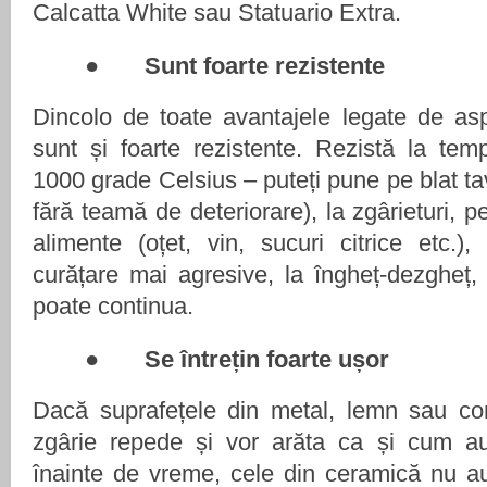
Calcatta White sau Statuario Extra.
●
Sunt foarte rezistente
Dincolo de toate avantajele legate de as
sunt și foarte rezistente. Rezistă la temp
1000 grade Celsius – puteți pune pe blat ta
fără teamă de deteriorare), la zgârieturi, pe
alimente (oțet, vin, sucuri citrice etc.)
curățare mai agresive, la îngheț-dezgheț, l
poate continua.
●
Se întrețin foarte ușor
Dacă suprafețele din metal, lemn sau com
zgârie repede și vor arăta ca și cum au 
înainte de vreme, cele din ceramică nu au