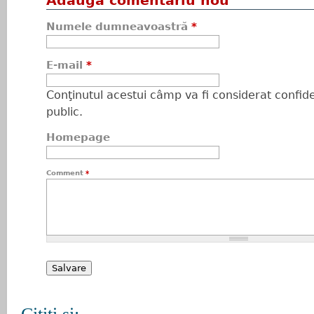
Adaugă comentariu nou
Numele dumneavoastră
*
E-mail
*
Conţinutul acestui câmp va fi considerat confiden
public.
Homepage
Comment
*