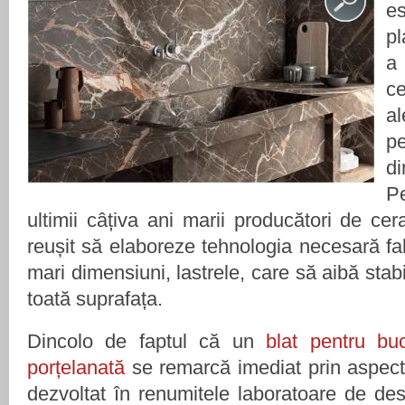
e
pl
a 
c
a
pe
d
P
ultimii câțiva ani marii producători de ce
reușit să elaboreze tehnologia necesară fab
mari dimensiuni, lastrele, care să aibă stabi
toată suprafața.
Dincolo de faptul că un
blat pentru bu
porțelanată
se remarcă imediat prin aspectu
dezvoltat în renumitele laboratoare de desi