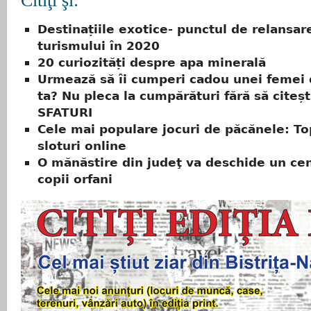
Citiţi şi:
Destinațiile exotice- punctul de relansare
turismului în 2020
20 curiozități despre apa minerală
Urmează să îi cumperi cadou unei femei 
ta? Nu pleca la cumpărături fără să citeșt
SFATURI
Cele mai populare jocuri de păcănele: To
sloturi online
O mănăstire din judeţ va deschide un ce
copii orfani