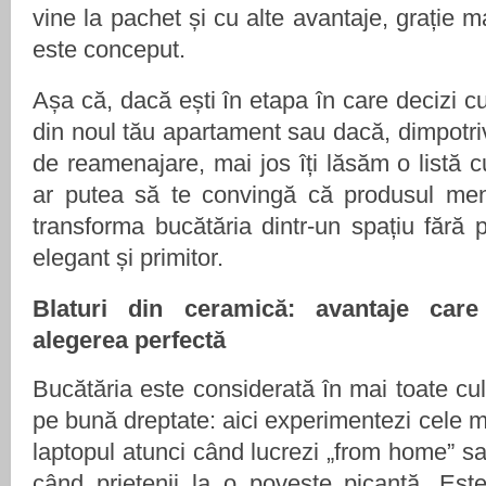
vine la pachet și cu alte avantaje, grație m
este conceput.
Așa că, dacă ești în etapa în care decizi c
din noul tău apartament sau dacă, dimpotriv
de reamenajare, mai jos îți lăsăm o listă 
ar putea să te convingă că produsul menți
transforma bucătăria dintr-un spațiu fără p
elegant și primitor.
Blaturi
din ceramică: avantaje care
alegerea perfectă
Bucătăria este considerată în mai toate cult
pe bună dreptate: aici experimentezi cele mai
laptopul atunci când lucrezi „from home” sau 
când prietenii la o poveste picantă. Este