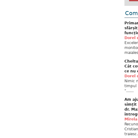
Come
Primar
sfârși
funcți
Dorel 
Excelent
monitor
maiales
Cheltu
Cât co
ce nu 
Dorel 
Nimic n
timpul 
"......
Am aju
simțit
dr. Ma
întreg
Mirela
Recuno
Cristia
traiesc.