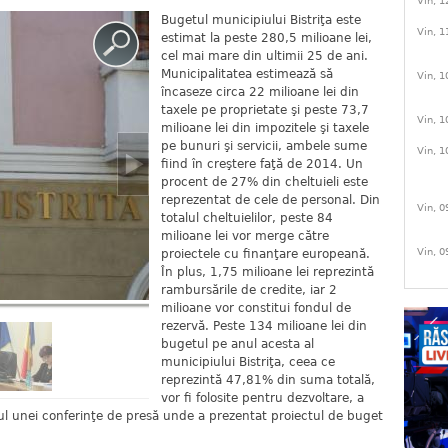
Vin, 1
Bugetul municipiului Bistriţa este
Vin, 1
estimat la peste 280,5 milioane lei,
cel mai mare din ultimii 25 de ani.
Municipalitatea estimează să
Vin, 1
încaseze circa 22 milioane lei din
taxele pe proprietate şi peste 73,7
Vin, 1
milioane lei din impozitele şi taxele
pe bunuri şi servicii, ambele sume
Vin, 1
fiind în creştere faţă de 2014. Un
procent de 27% din cheltuieli este
reprezentat de cele de personal. Din
Vin, 0
totalul cheltuielilor, peste 84
milioane lei vor merge către
Vin, 0
proiectele cu finanţare europeană.
În plus, 1,75 milioane lei reprezintă
rambursările de credite, iar 2
milioane vor constitui fondul de
rezervă. Peste 134 milioane lei din
bugetul pe anul acesta al
municipiului Bistriţa, ceea ce
reprezintă 47,81% din suma totală,
vor fi folosite pentru dezvoltare, a
rul unei conferinţe de presă unde a prezentat proiectul de buget