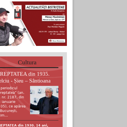
Cultura
REPTATEA din 1935.
elciu - Șieu – Sântioana
 periodicul
reptatea” (an.
, nr. 2187, din
 ianuarie
35), ce apărea
 București,
tim...
EPTATEA din 1930. 14 ani,