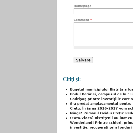
Homepage
Comment
*
Citiţi şi:
Bugetul municipiului Bistriţa a fo
Podul Berăriei, campusul de la “Li
Codrişor, printre investiţiile care 
S-a predat amplasamentul pentru 
Creţu: În iarna 2016-2017 vom sc
Ninge! Primarul Ovidiu Creţu: Re
(Foto-Video) Bistriţenii au luat cu
Wonderland! Printre schiori, prima
investiţie, recuperaţi prin fondur