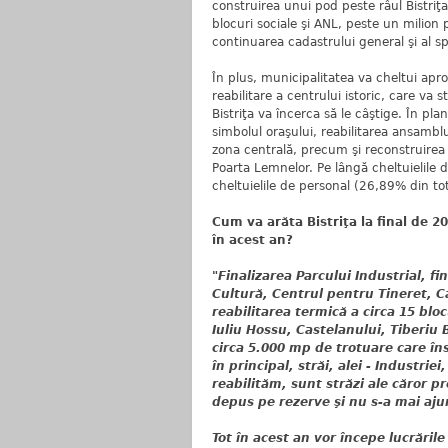
construirea unui pod peste râul Bistriţ
blocuri sociale şi ANL, peste un milion 
continuarea cadastrului general şi al spa
În plus, municipalitatea va cheltui apro
reabilitare a centrului istoric, care va
Bistriţa va încerca să le câştige. În pl
simbolul oraşului, reabilitarea ansamblul
zona centrală, precum şi reconstruirea 
Poarta Lemnelor. Pe lângă cheltuielile d
cheltuielile de personal (26,89% din tot
Cum va arăta Bistriţa la final de 
în acest an?
"Finalizarea Parcului Industrial, fi
Cultură, Centrul pentru Tineret, 
reabilitarea termică a circa 15 bloc
Iuliu Hossu, Castelanului, Tiberi
circa 5.000 mp de trotuare care î
în principal, străi, alei - Industri
reabilităm, sunt străzi ale căror p
depus pe rezerve şi nu s-a mai aju
Tot în acest an vor începe lucrările