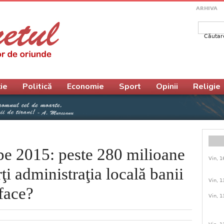
ARHIVA
Căutar
Form
ie
Politică
Economie
Sport
Opinii
Religie
 pe 2015: peste 280 milioane
Vin, 1
i administraţia locală banii
Vin, 1
 face?
Vin, 1