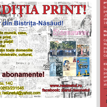
pr
În
pe
„D
di
19
Ma
bi
Co
Ma
pu
Ed
Co
El
Su
po
an
un
at