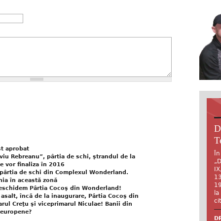
D
T
st aprobat
În
viu Rebreanu”, pârtia de schi, ştrandul de la
„D
se vor finaliza în 2016
IX
pârtia de schi din Complexul Wonderland.
13
hia în această zonă
19
deschidem Pârtia Cocoş din Wonderland!
la
 asalt, încă de la inaugurare, Pârtia Cocoş din
ci
rul Creţu şi viceprimarul Niculae! Banii din
i europene?
DR