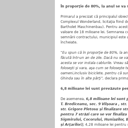
În proporţie de 80%, la anul se va
Primarul a precizat că principalul obiect
Complexul Wonderland, licitaţia fiind 
Bartholet Maschinenbau). Pentru acest
valoare de 18 milioane lei. Semnarea 
semnării contractului, municipiul este a
încheiate.
"Eu spun că în proporţie de 80%, la anu
făcută într-un an de zile. Dacă nu se va 
acesta se vor instala cablurile. Vreau s
foloseşti şi vara, aşa cum se foloseşte 
oameni,inclusiv biciclete, pentru că sun
Ghinda sau în alte părţi”,
declara prima
6,8 milioane lei sunt prevăzute pe
De asemenea,
6,8 milioane lei sunt 
T. Brediceanu, sec. 9 Viişoara , str.
str. Grigore Pletosu şi finalizare 
pentru 7 străzi care se vor finaliz
Sigmirului, Cocorului, Huniazilor, B
şi Arţarilor);
4,28 milioane lei pentru 