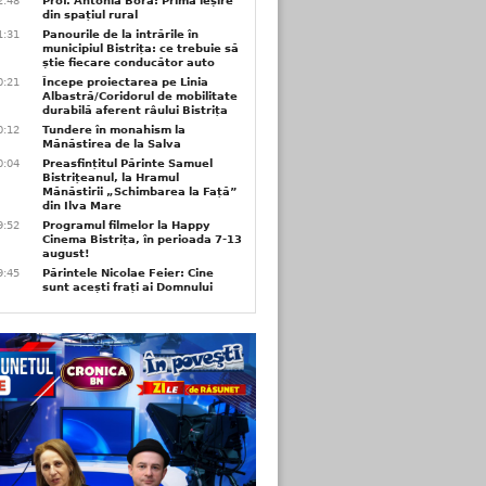
2:48
Prof. Antonia Bora: Prima ieșire
din spațiul rural
1:31
Panourile de la intrările în
municipiul Bistrița: ce trebuie să
știe fiecare conducător auto
0:21
Începe proiectarea pe Linia
Albastră/Coridorul de mobilitate
durabilă aferent râului Bistrița
0:12
Tundere în monahism la
Mănăstirea de la Salva
0:04
Preasfințitul Părinte Samuel
Bistrițeanul, la Hramul
Mănăstirii „Schimbarea la Față”
din Ilva Mare
9:52
Programul filmelor la Happy
Cinema Bistrița, în perioada 7-13
august!
9:45
Părintele Nicolae Feier: Cine
sunt acești frați ai Domnului