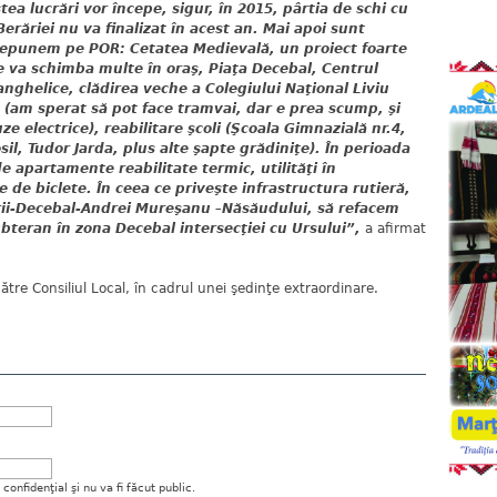
tea lucrări vor începe, sigur, în 2015, pârtia de schi cu
Berăriei nu va finalizat în acest an. Mai apoi sunt
 depunem pe POR: Cetatea Medievală, un proiect foarte
re va schimba multe în oraş, Piaţa Decebal, Centrul
vanghelice, clădirea veche a Colegiului Naţional Liviu
 (am sperat să pot face tramvai, dar e prea scump, şi
 electrice), reabilitare şcoli (Şcoala Gimnazială nr.4,
il, Tudor Jarda, plus alte şapte grădiniţe). În perioada
 apartamente reabilitate termic, utilităţi în
e de biclete. În ceea ce priveşte infrastructura rutieră,
rii-Decebal-Andrei Mureşanu –Năsăudului, să refacem
ubteran în zona Decebal intersecţiei cu Ursului”,
a afirmat
tre Consiliul Local, în cadrul unei şedinţe extraordinare.
onfidenţial şi nu va fi făcut public.