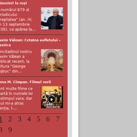
izonieri la ruși
 numărul 879 al
riodicului
reptatea” (an. IV,
n 13 septembrie
30), ce apărea la...
xim Vălean: Cetatea sufletului -
serica
ncitadinul nostru
xim Vălean a
blicat recent, la
itura "George
şbuc" din...
ena M. Cîmpan. Filmul verii
nt multe filme ce
artă în numele lor
otimpul vara, dar
ul mi-a atras
enția, l-...
1
2
3
4
5
6
7
8
9