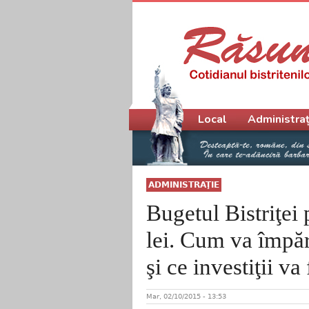
Meniu principal
Local
Administraț
ADMINISTRAŢIE
Bugetul Bistriţei
lei. Cum va împărţ
şi ce investiţii va
Mar, 02/10/2015 - 13:53