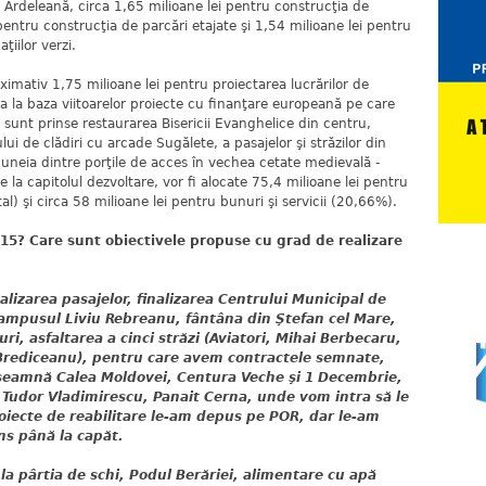
a Ardeleană, circa 1,65 milioane lei pentru construcţia de
pentru construcţia de parcări etajate şi 1,54 milioane lei pentru
ţiilor verzi.
ximativ 1,75 milioane lei pentru proiectarea lucrărilor de
 sta la baza viitoarelor proiecte cu finanţare europeană pe care
an sunt prinse restaurarea Bisericii Evanghelice din centru,
ui de clădiri cu arcade Sugălete, a pasajelor şi străzilor din
uneia dintre porţile de acces în vechea cetate medievală -
e la capitolul dezvoltare, vor fi alocate 75,4 milioane lei pentru
al) şi circa 58 milioane lei pentru bunuri şi servicii (20,66%).
2015? Care sunt obiectivele propuse cu grad de realizare
nalizarea pasajelor, finalizarea Centrului Municipal de
Campusul Liviu Rebreanu, fântâna din Ştefan cel Mare,
uri, asfaltarea a cinci străzi (Aviatori, Mihai Berbecaru,
u Brediceanu), pentru care avem contractele semnate,
nseamnă Calea Moldovei, Centura Veche şi 1 Decembrie,
ei, Tudor Vladimirescu, Panait Cerna, unde vom intra să le
roiecte de reabilitare le-am depus pe POR, dar le-am
ns până la capăt.
 la pârtia de schi, Podul Berăriei, alimentare cu apă