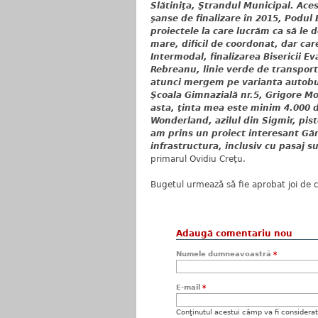
Slătiniţa, Ştrandul Municipal. Aces
şanse de finalizare în 2015, Podul 
proiectele la care lucrăm ca să le
mare, dificil de coordonat, dar ca
Intermodal, finalizarea Bisericii E
Rebreanu, linie verde de transport
atunci mergem pe varianta autobuze
Şcoala Gimnazială nr.5, Grigore Mos
asta, ţinta mea este minim 4.000 de
Wonderland, azilul din Sigmir, pist
am prins un proiect interesant Gă
infrastructura, inclusiv cu pasaj s
primarul Ovidiu Creţu.
Bugetul urmează să fie aprobat joi de că
Adaugă comentariu nou
Numele dumneavoastră
*
E-mail
*
Conţinutul acestui câmp va fi considerat c