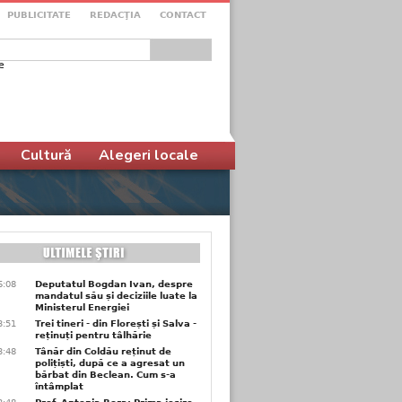
PUBLICITATE
REDACŢIA
CONTACT
e
ular de căutare
Cultură
Alegeri locale
6:08
Deputatul Bogdan Ivan, despre
mandatul său și deciziile luate la
Ministerul Energiei
3:51
Trei tineri - din Florești și Salva -
reținuți pentru tâlhărie
3:48
Tânăr din Coldău reținut de
polițiști, după ce a agresat un
bărbat din Beclean. Cum s-a
întâmplat