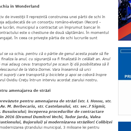
 schia în Wonderland
iv de investiţii îl reprezintă construirea unei pârtii de schi în
deja adjudecată de un consorţiu româno-elveţian (Record –
e lucrări, municipiul a contractat un împrumut bancar în
contractului este o chestiune de două săptămâni. În momentul
ngajat. În ceea ce priveşte pârtia de schi lucrurile sunt
l se va schia, pentru că o pârtie de genul acesta poate să fie
finaliza la anul, cu siguranţă va fi finalizată în celălalt an. Anul
ă mai adaug ceva: transportul pe scaun îţi dă posibilitatea să îl
telescaunul de la Vatra Dornei. Vara înseamnă să urci
t suporţi care transportă şi biciclete şi apoi se coboră înspre
rul Ovidiu Creţu într-un interviu acordat ziarului nostru.
ntru amenajarea de străzi
prevăzute pentru amenajarea de străzi (str. I. Hossu, str.
 Av. M. Berbecariu, str. Castelanului, str. sec.7 Sigmir,
str. Busuiocului; începerea procedurilor de contractare
a în 2016 (Drumul Dumitrei Vechi, Tudor Jarda, Valea
astionului, Bujorului) şi modernizarea străzilor( Colibiţei
modernizarea ştrandului municipal, 3 milioane lei pentru