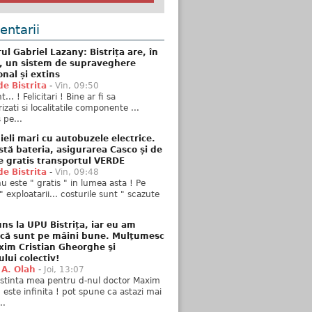
ntarii
ul Gabriel Lazany: Bistrița are, în
t, un sistem de supraveghere
onal și extins
de Bistrita
-
Vin, 09:50
... ! Felicitari ! Bine ar fi sa
izati si localitatile componente ...
 pe...
ieli mari cu autobuzele electrice.
stă bateria, asigurarea Casco și de
e gratis transportul VERDE
de Bistrita
-
Vin, 09:48
u este " gratis " in lumea asta ! Pe
" exploatarii... costurile sunt " scazute
ns la UPU Bistrița, iar eu am
 că sunt pe mâini bune. Mulţumesc
xim Cristian Gheorghe şi
ului colectiv!
 A. Olah
-
Joi, 13:07
stinta mea pentru d-nul doctor Maxim
n este infinita ! pot spune ca astazi mai
..