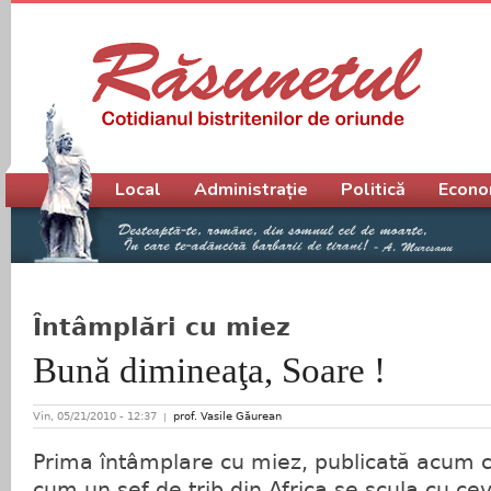
Meniu principal
Local
Administrație
Politică
Econo
Întâmplări cu miez
Bună dimineaţa, Soare !
Vin, 05/21/2010 - 12:37
prof. Vasile Găurean
Prima întâmplare cu miez, publicată acum c
cum un şef de trib din Africa se scula cu cev