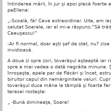
întinderea mării, în jur şi apoi plecă foarte 
peEllena:
„-Scoală, fă! Ceva extraordinar. Uite, am ie
salutat Soarele, iar el mi-a răspuns:”Să trăi
Ceauşescu!”
-Ar fi normal, doar eşti şef de stat, nu? zis
invidioasă.
A doua zi spre zori, tovarăşul aşteaptă iar r
spre a mai vedea o dată negrăita minune. Ş
înroşeşte, apele par de flăcări şi încet, astrul 
biruitor capul din nemărginitele valuri. Cup
tovarăşul duce mâna la tâmplă şi foarte feri
terasei rosteşte:
„ -Bună dimineaţa, Soare!