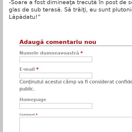
-Soare a fost dimineaţa trecută în post de s
glas de sub terasă. Să trăiţi, eu sunt pluton
Lăpădatu!”
Adaugă comentariu nou
Numele dumneavoastră
*
E-mail
*
Conţinutul acestui câmp va fi considerat confiden
public.
Homepage
Comment
*