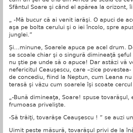
Sfântul Soare şi când el apărea la orizont, î
„ -Mă bucur că ai venit iarăşi. O apuci de ac
aşa pe bolta cerului şi o iei încolo, spre ap
junglei.”
Şi…minune, Soarele apuca pe acel drum. D
se scoale chiar şi o singură dimineaţă şeful 
nu ştie pe unde să o apuce! Dar astăzi vă 
nefericitul Ceauşescu, care –zice povestea-
de concediu, fiind la Neptun, cum Leana nu 
terasă şi văzu cum soarele îşi scoate cercul 
„-Bună dimineaţa, Soare! spuse tovarăşul,
frumoasa privelişte.
-Să trăiţi, tovarăşe Ceauşescu ! ” se auzi u
Uimit peste măsură, tovarăşul privi de la în