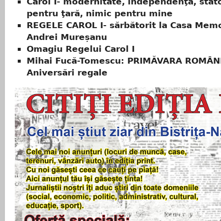
Carol I- modernitate, independenţă, stato
pentru ţară, nimic pentru mine
REGELE CAROL I- sărbătorit la Casa Memo
Andrei Mureșanu
Omagiu Regelui Carol I
Mihai Fucă-Tomescu: PRIMĂVARA ROMÂNI
Aniversări regale