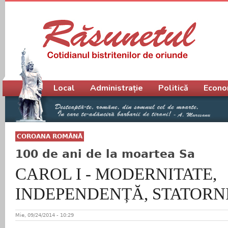
Meniu principal
Local
Administrație
Politică
Econo
COROANA ROMÂNĂ
100 de ani de la moartea Sa
CAROL I - MODERNITATE,
INDEPENDENȚĂ, STATORN
Mie, 09/24/2014 - 10:29