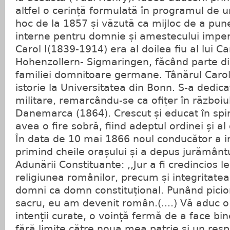
altfel o cerință formulată în programul de u
hoc de la 1857 și văzută ca mijloc de a pun
interne pentru domnie și amestecului imperi
Carol I(1839-1914) era al doilea fiu al lui C
Hohenzollern- Sigmaringen, făcând parte di
familiei domnitoare germane. Tânărul Carol
istorie la Universitatea din Bonn. S-a dedica
militare, remarcându-se ca ofițer în războiul
Danemarca (1864). Crescut și educat în spi
avea o fire sobră, fiind adeptul ordinei și al 
În data de 10 mai 1866 noul conducător a in
primind cheile orașului și a depus jurământu
Adunării Constituante: ,,Jur a fi credincios leg
religiunea românilor, precum și integritatea t
domni ca domn constituțional. Punând pici
sacru, eu am devenit român.(....) Vă aduc o
intenții curate, o voință fermă de a face b
fără limite către noua mea patrie și un respe