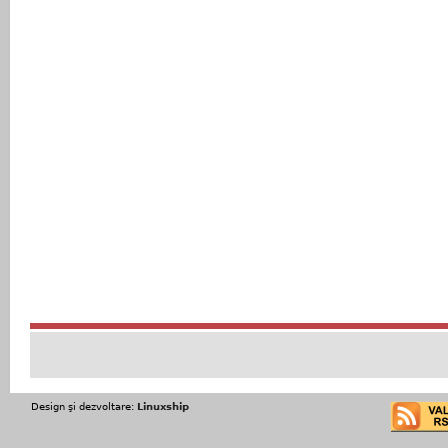
Design şi dezvoltare:
Linuxship