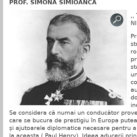
PROF. SIMONA SIMIOANCA
,
N
Pr
st
ro
p
st
un
co
au
d
in
Se considera că numai un conducător proven
care se bucura de prestigiu în Europa putea
și ajutoarele diplomatice necesare pentru a
la aceasta ( Paul Henry). Ideea aducerii prin