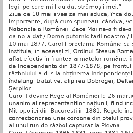
legi, pe care mi l-au dat strămoșii mei.”
Ziua de 10 mai avea să mai aducă, încă d
importante, după cum spuneau, cândva, vers
Naționale a Românei: Zece Mai ne-a fi de-a p
ea ne-a dat / Domn puternic țării noastre / L
10 mai 1877, Carol I proclama România ca s
instituia, în aceeași zi, Ordinul Steaua Rom
aflat efectiv în fruntea armatelor române, î
de Independență din 1877-1878, pe frontul d
războiului a dus la obținerea independenței
îndelungi tratative, alipirea Dobrogei, Deltei
Șerpilor.
Carol I devine Rege al României la 26 marti
unanim al reprezentanților națiunii, fiind în
Mitropoliei din București în 1881. Regele îns
confecționarea unei coroane din oțelul prove
al unui tun de război capturat la Plevna.
Carol I (principe 1866-1881, rege 1881-1914