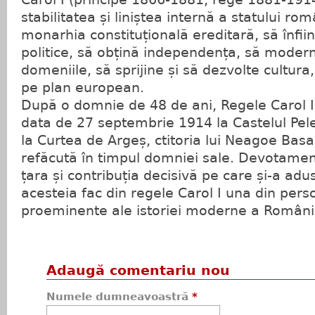
stabilitatea și liniștea internă a statului rom
monarhia constituțională ereditară, să înfii
politice, să obțină independența, să moder
domeniile, să sprijine și să dezvolte cultur
pe plan european.
După o domnie de 48 de ani, Regele Carol I a
data de 27 septembrie 1914 la Castelul Pel
la Curtea de Argeș, ctitoria lui Neagoe Bas
refăcută în timpul domniei sale. Devotament
țara și contribuția decisivă pe care și-a adu
acesteia fac din regele Carol I una din perso
proeminente ale istoriei moderne a Români
Adaugă comentariu nou
Numele dumneavoastră
*