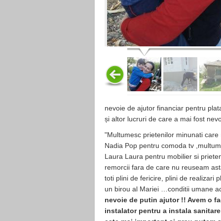
nevoie de ajutor financiar pentru plata
și altor lucruri de care a mai fost nevo
"Multumesc prietenilor minunati care n
Nadia Pop pentru comoda tv ,multume
Laura Laura pentru mobilier si priete
remorcii fara de care nu reuseam asta
toti plini de fericire, plini de realiz
un birou al Mariei …conditii umane ac
nevoie de putin ajutor !! Avem o fa
instalator pentru a instala sanitare