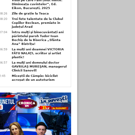
Visul pe care l-am ținut minte.
Dimineața cuvintelor”, Ed.
Eikon, București, 2025
08:26
Zile de grație la Teaca
08:20
Trei fete talentate de la Clubul
Copiilor Beclean, premiate in
județul Arad
07:04
Întru mulţi şi binecuvântați ani
părintelui paroh Tudor-Ioan
Bechiș de la Biserica „Sfânta
Ana” Bistrița!
06:59
La mulți ani doamnei VICTORIA
FĂTU NALAŢI, scriitor și artist
plastic!
06:57
La mulţi ani domnului doctor
GAVRILAŞ MUREŞAN, managerul
Clinicii Sanovil!
2:45
Miceștii de Câmpie: biciclist
acroșat de un autoturism