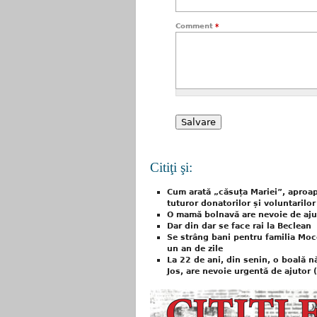
Comment
*
Citiţi şi:
Cum arată „căsuța Mariei”, aproap
tuturor donatorilor și voluntarilor
O mamă bolnavă are nevoie de aju
Dar din dar se face rai la Beclean
Se strâng bani pentru familia Moco
un an de zile
La 22 de ani, din senin, o boală n
Jos, are nevoie urgentă de ajutor 