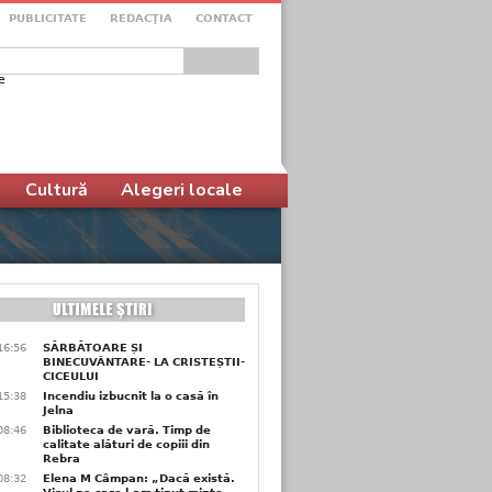
PUBLICITATE
REDACŢIA
CONTACT
e
ular de căutare
Cultură
Alegeri locale
16:56
SĂRBĂTOARE ȘI
BINECUVÂNTARE- LA CRISTEȘTII-
CICEULUI
15:38
Incendiu izbucnit la o casă în
Jelna
08:46
Biblioteca de vară. Timp de
calitate alături de copiii din
Rebra
08:32
Elena M Câmpan: „Dacă există.