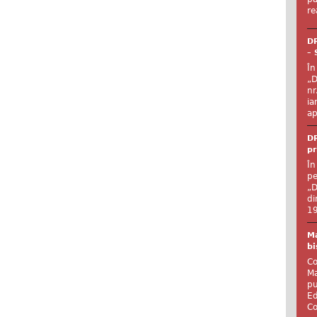
re
DR
– 
În
„D
nr
ia
ap
DR
pr
În
pe
„D
di
19
Ma
bi
Co
Ma
pu
Ed
Co