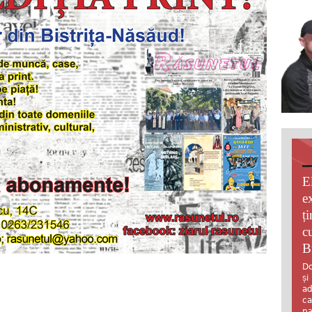
E
e
ț
c
B
Do
și
ad
ca
pa