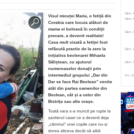
Sâm, 
Visul micuței Maria, o fetiță din
Sâm, 
Corabia care locuia alături de
mama ei bolnavă în condiții
Sâm, 
precare, a devenit realitate!
Casa mult visată a fetiței fost
refăcută practic de la zero la
Sâm, 
inițiativa beclenarei Mihaela
Săliștean, cu ajutorul
Sâm, 
numeroaselor donații prin
intermediul grupului „Dar din
Vin, 2
Dar se face Rai Beclean” venite
atât din partea oamenilor din
Beclean, cât și a celor din
Bistrița sau alte orașe.
Toată vara s-a muncit pe rupte la
șantierul casei ce a devenit deja
„căminul” unei copile care nu-și
dorea altceva decât să aibă