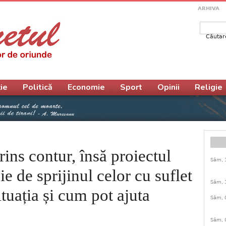
ARHIVA
Căutar
Form
ie
Politică
Economie
Sport
Opinii
Religie
ins contur, însă proiectul
Sâm, 
e de sprijinul celor cu suflet
Sâm, 
tuația și cum pot ajuta
Sâm, 
Sâm, 