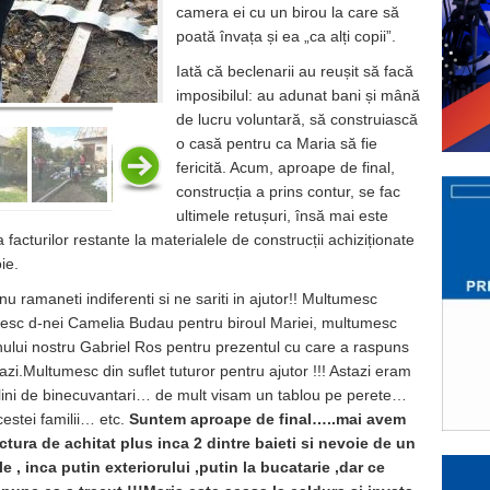
camera ei cu un birou la care să
poată învața și ea „ca alți copii”.
Iată că beclenarii au reușit să facă
imposibilul: au adunat bani și mână
de lucru voluntară, să construiască
o casă pentru ca Maria să fie
fericită. Acum, aproape de final,
construcția a prins contur, se fac
ultimele retușuri, însă mai este
 facturilor restante la materialele de construcții achiziționate
ie.
u ramaneti indiferenti si ne sariti in ajutor!! Multumesc
sc d-nei Camelia Budau pentru biroul Mariei, multumesc
nului nostru Gabriel Ros pentru prezentul cu care a raspuns
zi.Multumesc din suflet tuturor pentru ajutor !!! Astazi eram
ari plini de binecuvantari… de mult visam un tablou pe perete…
estei familii… etc.
Suntem aproape de final…..mai avem
ctura de achitat plus inca 2 dintre baieti si nevoie de un
le , inca putin exteriorului ,putin la bucatarie ,dar ce