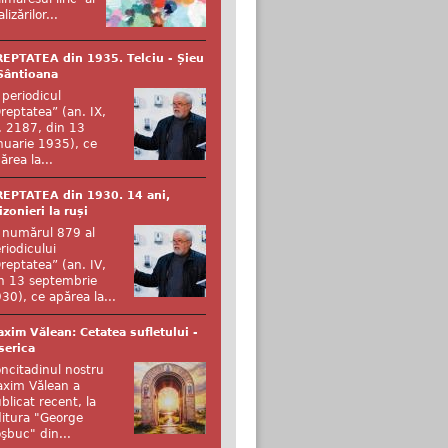
alizărilor...
EPTATEA din 1935. Telciu - Șieu
Sântioana
 periodicul
reptatea” (an. IX,
. 2187, din 13
nuarie 1935), ce
ărea la...
EPTATEA din 1930. 14 ani,
izonieri la ruși
 numărul 879 al
riodicului
reptatea” (an. IV,
n 13 septembrie
30), ce apărea la...
xim Vălean: Cetatea sufletului -
serica
ncitadinul nostru
xim Vălean a
blicat recent, la
itura "George
şbuc" din...