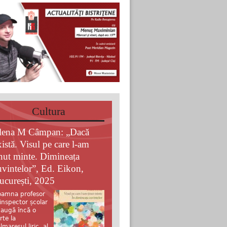
Cultura
lena M Câmpan: „Dacă
xistă. Visul pe care l-am
inut minte. Dimineața
uvintelor”, Ed. Eikon,
ucurești, 2025
amna profesor
 inspector școlar
augă încă o
rte la
lmaresul liric al