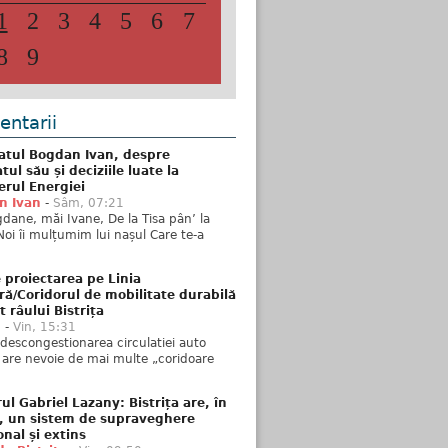
1
2
3
4
5
6
7
8
9
ntarii
atul Bogdan Ivan, despre
ul său și deciziile luate la
erul Energiei
n Ivan
-
Sâm, 07:21
dane, măi Ivane, De la Tisa pân’ la
Noi îi mulțumim lui nașul Care te-a
 proiectarea pe Linia
ră/Coridorul de mobilitate durabilă
t râului Bistrița
u
-
Vin, 15:31
descongestionarea circulatiei auto
a are nevoie de mai multe „coridoare
ul Gabriel Lazany: Bistrița are, în
t, un sistem de supraveghere
onal și extins