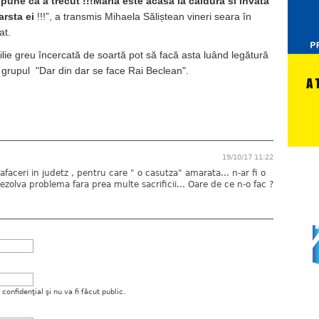
pune ca a trecut !!!Maria este acasa la caldura si invata
arsta ei
!!!”, a transmis Mihaela Săliștean vineri seara în
at.
lie greu încercată de soartă pot să facă asta luând legătură
grupul "Dar din dar se face Rai Beclean".
19/10/17 11:22
afaceri in judetz , pentru care " o casutza" amarata... n-ar fi o
ezolva problema fara prea multe sacrificii... Oare de ce n-o fac ?
onfidenţial şi nu va fi făcut public.