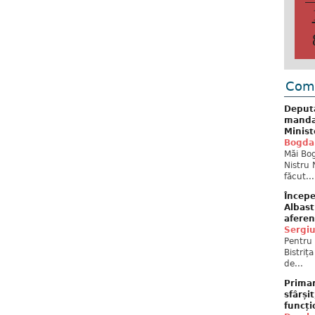
Come
Deput
mandat
Minist
Bogda
Măi Bog
Nistru 
făcut...
Începe
Albast
aferen
Sergi
Pentru 
Bistriț
de...
Primar
sfârși
funcți