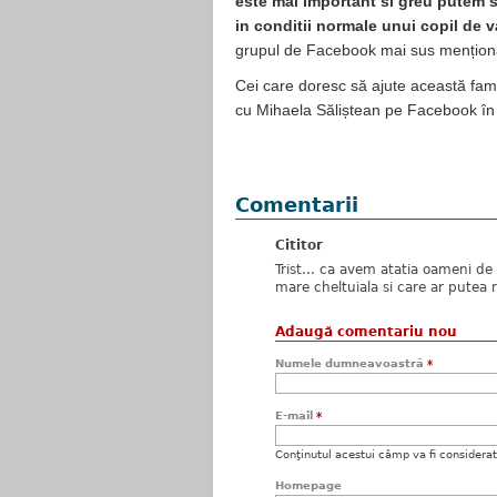
este mai important si greu putem s
in conditii normale unui copil de v
grupul de Facebook mai sus mențion
Cei care doresc să ajute această fami
cu Mihaela Săliștean pe Facebook în 
Comentarii
Cititor
Trist... ca avem atatia oameni de 
mare cheltuiala si care ar putea r
Adaugă comentariu nou
Numele dumneavoastră
*
E-mail
*
Conţinutul acestui câmp va fi considerat c
Homepage