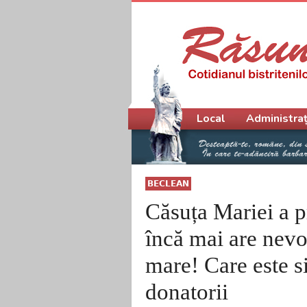
Meniu principal
Local
Administraț
BECLEAN
Căsuța Mariei a pr
încă mai are nevoi
mare! Care este si
donatorii