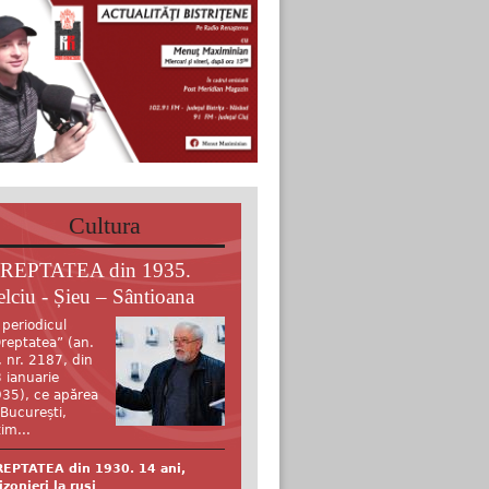
Cultura
REPTATEA din 1935.
elciu - Șieu – Sântioana
 periodicul
reptatea” (an.
, nr. 2187, din
 ianuarie
35), ce apărea
 București,
tim...
EPTATEA din 1930. 14 ani,
izonieri la ruși