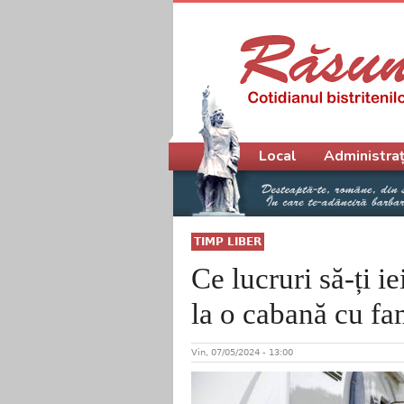
Meniu principal
Local
Administraț
TIMP LIBER
Ce lucruri să-ți i
la o cabană cu fa
Vin, 07/05/2024 - 13:00