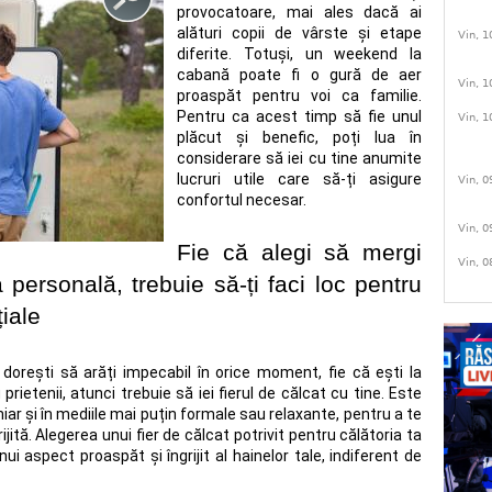
provocatoare, mai ales dacă ai
alături copii de vârste și etape
Vin, 1
diferite. Totuși, un weekend la
cabană poate fi o gură de aer
Vin, 1
proaspăt pentru voi ca familie.
Pentru ca acest timp să fie unul
Vin, 1
plăcut și benefic, poți lua în
considerare să iei cu tine anumite
lucruri utile care să-ți asigure
Vin, 0
confortul necesar.
Vin, 0
Fie că alegi să mergi
Vin, 0
personală, trebuie să-ți faci loc pentru
iale
dorești să arăți impecabil în orice moment, fie că ești la
rietenii, atunci trebuie să iei fierul de călcat cu tine. Este
hiar și în mediile mai puțin formale sau relaxante, pentru a te
jită. Alegerea unui fier de călcat potrivit pentru călătoria ta
i aspect proaspăt și îngrijit al hainelor tale, indiferent de