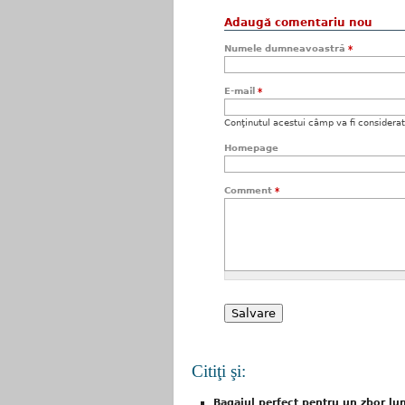
Adaugă comentariu nou
Numele dumneavoastră
*
E-mail
*
Conţinutul acestui câmp va fi considerat c
Homepage
Comment
*
Citiţi şi:
Bagajul perfect pentru un zbor lung