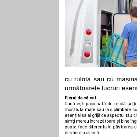
cu rulota sau cu mașina 
următoarele lucruri esenț
Fierul de călcat
Dacă ești pasionată de modă și îți 
munte, la mare sau la o plimbare cu p
esențial să ai grijă de aspectul tău c
simți mereu încrezătoare și bine îngri
poate face diferența în păstrarea unu
destinația aleasă.