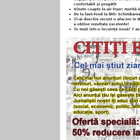
confortabil și pregătit
Vinete coapte la air fryer: merită
De la fast-food la BIO: Schimbarea 
Ți-ai deschis recent o afacere în B
a obține rezultate excelente!
Te muți într-o locuință nouă? 7 as