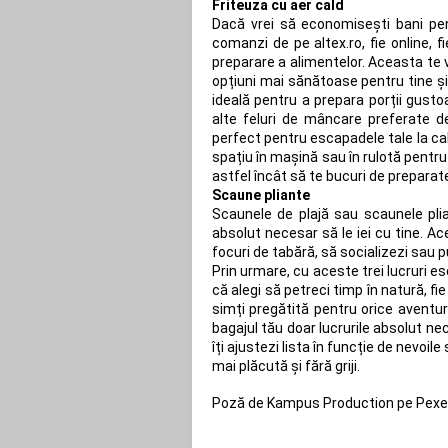
Friteuza cu aer cald
Dacă vrei să economisești bani pen
comanzi de pe altex.ro, fie online,
preparare a alimentelor. Aceasta te 
opțiuni mai sănătoase pentru tine și f
ideală pentru a prepara porții gustoa
alte feluri de mâncare preferate de
perfect pentru escapadele tale la ca
spațiu în mașină sau în rulotă pentru 
astfel încât să te bucuri de preparat
Scaune pliante
Scaunele de plajă sau scaunele plia
absolut necesar să le iei cu tine. Ac
focuri de tabără, să socializezi sau p
Prin urmare, cu aceste trei lucruri es
că alegi să petreci timp în natură, fi
simți pregătită pentru orice aventură
bagajul tău doar lucrurile absolut ne
îți ajustezi lista în funcție de nevoil
mai plăcută și fără griji.
Poză de Kampus Production pe Pex