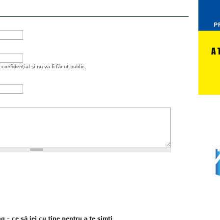
onfidenţial şi nu va fi făcut public.
 – ce să iei cu tine pentru a te simți