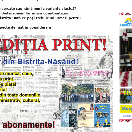
 încercate sau rămânem la varianta clasică?
dietei românilor în era conștientizării
istrița? Iată ce pași trebuie să urmezi pentru
pecte de luat în considerare