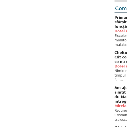
Come
Primar
sfârși
funcți
Dorel 
Excelent
monitor
maiales
Cheltu
Cât co
ce nu 
Dorel 
Nimic n
timpul 
"......
Am aju
simțit
dr. Ma
întreg
Mirela
Recuno
Cristia
traiesc.