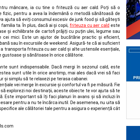
tru mâncare, ia cu tine o friteuză cu aer cald. Poți să o
 fie fizic, pentru a avea la îndemână o metodă sănătoasă de
va ajuta să eviți consumul excesiv de junk food și să gătești
amilia ta. În plus, dacă ai și copii,
friteuza cu aer cald
este
se și echilibrate de cartofi prăjiți cu puțin ulei, legume sau
 cei mici. Este un ajutor de bucătărie practic și eficient,
bană sau în excursiile de weekend. Asigură-te că ai suficient
a transporta friteuza cu aer cald și alte ustensile esențiale,
e gustoase și sănătoase în orice călătorie.
nte sunt indispensabile. Dacă mergi în sezonul cald, este
estea sunt utile în orice anotimp, mai ales dacă vrei să faci
ur și simplu să te relaxezi pe terasa cabanei.
ențiale vei merge în excursie și confortul va fi pe măsură. Fie
e să explorezi noi destinații, aceste obiecte te vor ajuta să te
. Este important să îți faci planuri în avans și să incluzi în
cesare pentru a nu te încărca inutil. De asemenea, nu uita să
e specifice ale călătoriei tale pentru a asigura o experiență cât
els.com