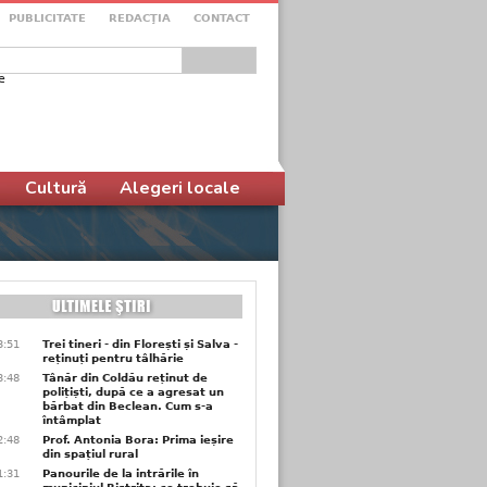
PUBLICITATE
REDACŢIA
CONTACT
e
ular de căutare
Cultură
Alegeri locale
3:51
Trei tineri - din Florești și Salva -
reținuți pentru tâlhărie
3:48
Tânăr din Coldău reținut de
polițiști, după ce a agresat un
bărbat din Beclean. Cum s-a
întâmplat
2:48
Prof. Antonia Bora: Prima ieșire
din spațiul rural
1:31
Panourile de la intrările în