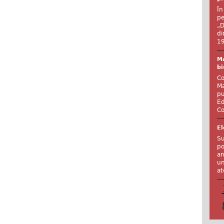
În
pe
„D
di
19
Ma
bi
Co
Ma
pu
Ed
Co
El
Su
po
an
un
at