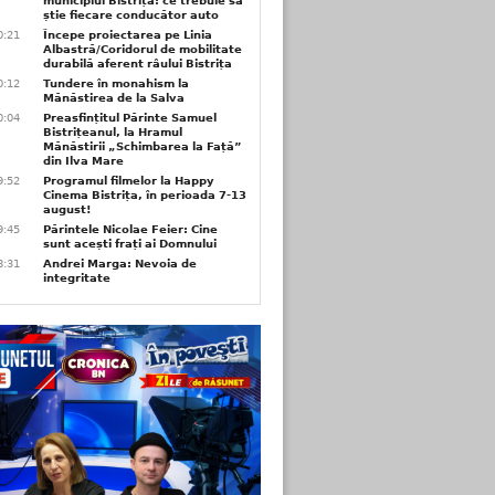
municipiul Bistrița: ce trebuie să
știe fiecare conducător auto
0:21
Începe proiectarea pe Linia
Albastră/Coridorul de mobilitate
durabilă aferent râului Bistrița
0:12
Tundere în monahism la
Mănăstirea de la Salva
0:04
Preasfințitul Părinte Samuel
Bistrițeanul, la Hramul
Mănăstirii „Schimbarea la Față”
din Ilva Mare
9:52
Programul filmelor la Happy
Cinema Bistrița, în perioada 7-13
august!
9:45
Părintele Nicolae Feier: Cine
sunt acești frați ai Domnului
8:31
Andrei Marga: Nevoia de
integritate