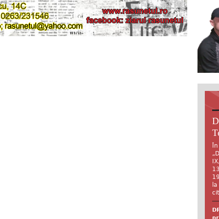
D
T
În
„D
IX
13
19
la
ci
DR
pr