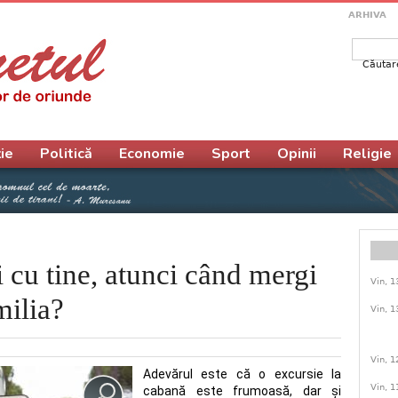
ARHIVA
Căutar
Form
ie
Politică
Economie
Sport
Opinii
Religie
ei cu tine, atunci când mergi
Vin, 1
milia?
Vin, 1
Vin, 1
Adevărul este că o excursie la
Vin, 1
cabană este frumoasă, dar și