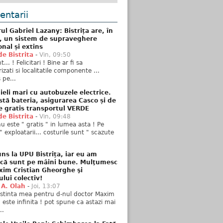
ntarii
ul Gabriel Lazany: Bistrița are, în
t, un sistem de supraveghere
onal și extins
de Bistrita
-
Vin, 09:50
... ! Felicitari ! Bine ar fi sa
izati si localitatile componente ...
 pe...
ieli mari cu autobuzele electrice.
stă bateria, asigurarea Casco și de
e gratis transportul VERDE
de Bistrita
-
Vin, 09:48
u este " gratis " in lumea asta ! Pe
" exploatarii... costurile sunt " scazute
ns la UPU Bistrița, iar eu am
 că sunt pe mâini bune. Mulţumesc
xim Cristian Gheorghe şi
ului colectiv!
 A. Olah
-
Joi, 13:07
stinta mea pentru d-nul doctor Maxim
n este infinita ! pot spune ca astazi mai
..