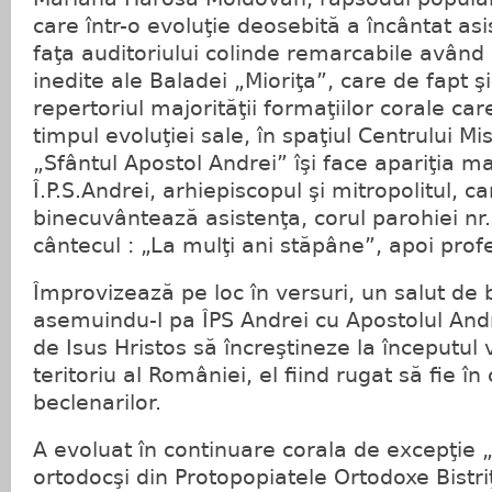
care într-o evoluţie deosebită a încântat as
faţa auditoriului colinde remarcabile având
inedite ale Baladei „Mioriţa”, care de fapt şi
repertoriul majorităţii formaţiilor corale car
timpul evoluţiei sale, în spaţiul Centrului Mi
„Sfântul Apostol Andrei” îşi face apariţia 
Î.P.S.Andrei, arhiepiscopul şi mitropolitul, ca
binecuvântează asistenţa, corul parohiei nr
cântecul : „La mulţi ani stăpâne”, apoi prof
Împrovizează pe loc în versuri, un salut de 
asemuindu-l pa ÎPS Andrei cu Apostolul Andr
de Isus Hristos să încreştineze la începutul v
teritoriu al României, el fiind rugat să fie î
beclenarilor.
A evoluat în continuare corala de excepţie 
ortodocşi din Protopopiatele Ortodoxe Bistriţ