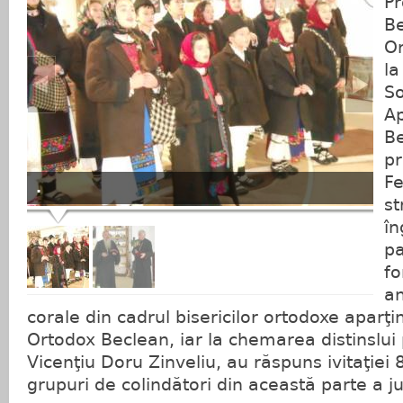
Pr
Be
Or
la
So
Ap
Be
pr
Fe
.
st
în
pa
fo
an
corale din cadrul bisericilor ortodoxe aparţ
Ortodox Beclean, iar la chemarea distinslui
Vicenţiu Doru Zinveliu, au răspuns ivitaţiei 8
grupuri de colindători din această parte a ju