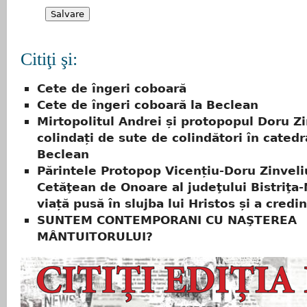
Citiţi şi:
Cete de îngeri coboară
Cete de îngeri coboară la Beclean
Mirtopolitul Andrei și protopopul Doru Zi
colindați de sute de colindători în catedr
Beclean
Părintele Protopop Vicențiu-Doru Zinveli
Cetăţean de Onoare al judeţului Bistriţa
viață pusă în slujba lui Hristos și a credin
SUNTEM CONTEMPORANI CU NAŞTEREA
MÂNTUITORULUI?