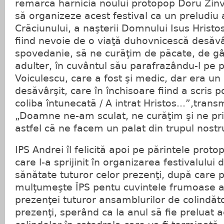
remarcă hărnicia noului protopop Doru Zinv
să organizeze acest festival ca un preludiu a
Crăciunului, a naşterii Domnului Isus Hristo
fiind nevoie de o viaţă duhovnicescă desăvâ
spovedanie, să ne curăţim de păcate, de gâ
adulter, în cuvântul său parafrazându-l pe p
Voiculescu, care a fost şi medic, dar era un
desăvârşit, care în închisoare fiind a scris p
coliba întunecată / A intrat Hristos...”,tran
„Doamne ne-am sculat, ne curăţim şi ne pri
astfel că ne facem un palat din trupul nostr
IPS Andrei îl felicită apoi pe părintele prot
care l-a sprijinit în organizarea festivalului 
sănătate tuturor celor prezenţi, după care p
mulţumeşte ÎPS pentu cuvintele frumoase a
prezenţei tuturor ansamblurilor de colindăto
prezenţi, sperând ca la anul să fie preluat a