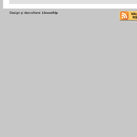
Design şi dezvoltare:
Linuxship