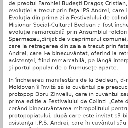
de preotul Parohiei Budeşti Dragoş Cristian
evoluţiei a trecut prin faţa IPS Andrei, care 
Evoluţia din prima zi a Festivalului de colin
Misionar Social-Cultural Beclean a fost înche
evoluţie remarcabilă prin Ansamblul folclori
Spermezeu,dirijat de viceprimarul comunei
care la retragerea din sală a trecut prin faţa
Andrei, care i-a binecuvântat, oferind la ret
asistenţei, fiind remarcabilă, pe lângă inte
şi portul popular de o frumuseţe aparte.
În încheierea manifestării de la Beclean, d
Moldovan îl învită să ia cuvântul pe preacuc
protopop Doru Zinveliu, care în cuvântul să
prima ediţie a Festivalului de Colinzi „Cete
cerând binecuvântarea mitropolitului pentru 
protopopiatului, după care este invitat să 
asistenţa Î:P:S. Andrei, care în cuvântul său