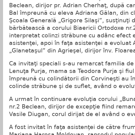
Beclean, dirijor pr. Adrian Cherhaţ, după car
Bal împreună cu eleva Adriana Gălan, din cl
Şcoala Generală „Grigore Silaşi”, susţinuţi 
bărbătească a corului Biaericii Ortodoxe nr
interpretat colinzi străbune cu adânc efect
asistenţei, apoi în faţa asistenţei a evoluat
„Glanetaşul” din Agrieşel, dirijor înv. Floare
Ca invitaţi speciali s-au remarcat familia de
Lenuţa Purja, mama sa Teodora Purja şi fiul 
împreună cu colindătorii din Corvineşti au î
colinde străbune şi de suflet, având o evolu
A urmat în continuare evoluţia corului „Bun
nr.2 Beclean, dirijor de excepţie fiind remar
Vasile Diugan, corul dirijat de el având o ev
A fost invitat în faţa asistenţei de către 
Mariana Harosa Moldovan, rapsodul popular,