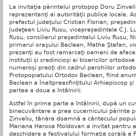
La invitaţia părintelui protopop Doru Zinveli
reprezentanţi ai autorităţii publice locale. A
prefectul judeţului Cristian Florian, preşedin
Judeţean Liviu Rusu, vicepreşedintele C.J. 
Rusu, consilierul preşedintelui Liviu Rusu, 
primarul oraşului Beclean, Mathe Ştefan, vic
prezenţi au fost remarcaţi oameni de afacer
instituţii şi credincioşi ai bisericilor ortodox
numeroşi preoţi din cadrul parohiilor ortod
Protopopiatului Ortodox Beclean, fiind anun
Beclean a Înaltpreasfinţitului Arhiepiscop şi 
partea a doua a întâlnirii.
Astfel în prima parte a întâlnirii, după un c
binecuvântare a prea cucernicului părinte 
Zinveliu, tânăra doamnă a cântecului popu
Mariana Harosa Moldovan a invitat pentru a
deschidere a festivalului formaţia corală a 