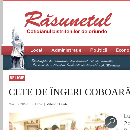
Meniu principal
Local
Administrație
Politică
Econo
RELIGIE
CETE DE ÎNGERI COBOAR
Mar, 12/20/2011 - 11:57
Valentin Falub
Lu
2o