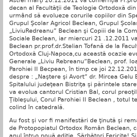
Astfel marţi 20.12.2011 va confernţia Pr.prof
decan al Facultăţii de Teologie Ortodoxă din
urmând să evolueze corurile copiilor din S
Grupul Şcolar Agricol Beclean, Grupul Şcolar
„LiviuRedreanu” Beclean şi Copiii de la Com
Sociale Beclean, iar miercuri 21 .12.2011 va
Beclean pr.prof.dr.Stelian Tofană de la Facu
Ortodoxă Cluj-Napoca,cu această ocazie evo
Generale „Liviu Rebreanu”Beclean, prof. Ioa
Parohiei II Becpean, în timp ce joi 22.12.20
despre : „Naştere şi Avort” dr. Mircea Gelu 
Spitalului judeţean Bistriţa şi părintele stare
va evolua cantorul Cristian Bal, corul preoţi
Ţibleşului, Corul Parohiei II Beclean , totul
colind în catedrală.
Au fost şi vor fi manifestări de ţinută şi re
de Protopopiatul Ortodox Român Beclean, ca
anul într-o nouă ediţie. Sărbători Fericite! Şi