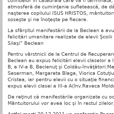
colindelor în catedrala care va fi terminată
atmosferă de cuminţenie sufletească, de dă
naşterea copilului ISUS HRISTOS, mântuitoru
soseşte şi ne înoţeşte pe fiecare.
La sfârşitul manifestării de la Beclean a avu
felicitări umanitare realizate de elevii Şcol
Silaşi” Beclean
Pentru vârstnicii de la Centrul de Recuperar
Beclean au expus felicitări elevii claselor a II
B, a IV-a B, Beclenuţ şi Coldău-învăţători:M
Seserman, Margareta Blaga, Viorica Cotuţiu,
Cristea, iar pentru elevii cu o situaţie finan
expus elevii clasei a III-a A(înv.Raveca Mol
De reţinut că manifestările organizate cu oc
Mântuitorului vor avea loc şi în restul zilelo