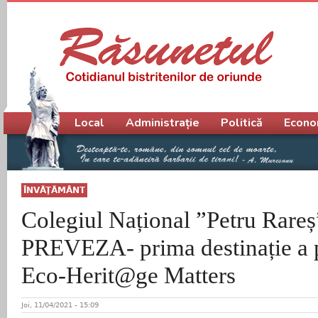
Meniu principal
Local
Administrație
Politică
Econo
ÎNVĂŢĂMÂNT
Colegiul Național ”Petru Rareș
PREVEZA- prima destinație a p
Eco-Herit@ge Matters
Joi, 11/04/2021 - 15:09