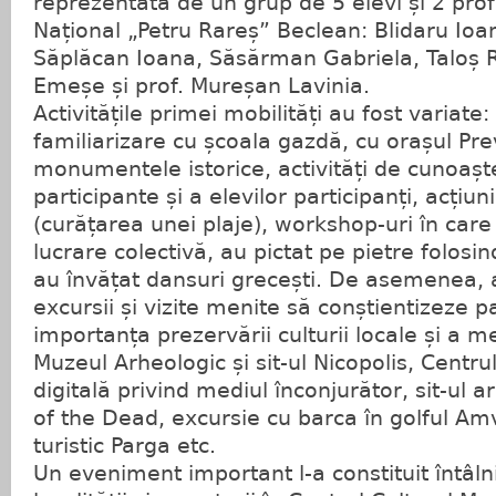
reprezentată de un grup de 5 elevi și 2 prof
Național „Petru Rareș” Beclean: Blidaru Io
Săplăcan Ioana, Săsărman Gabriela, Taloș 
Emeșe și prof. Mureșan Lavinia.
Activitățile primei mobilități au fost variate: 
familiarizare cu școala gazdă, cu orașul Pre
monumentele istorice, activități de cunoaște
participante și a elevilor participanți, acțiu
(curățarea unei plaje), workshop-uri în care 
lucrare colectivă, au pictat pe pietre folosin
au învățat dansuri grecești. De asemenea, 
excursii și vizite menite să conștientizeze pa
importanța prezervării culturii locale și a m
Muzeul Arheologic și sit-ul Nicopolis, Centru
digitală privind mediul înconjurător, sit-ul 
of the Dead, excursie cu barca în golful Am
turistic Parga etc.
Un eveniment important l-a constituit întâln