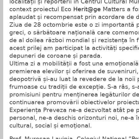
localității și reporterii în Centrul Cultural Mu
context proiectul Eco
Herit@ge
Matters a fo
aplaudat și recompensat prin acordare de 
Ziua de 28 octombrie este o zi importantă p
greci, o sărbătoare națională care comemor
de al doilea război mondial și rezistența în f
acest prilej am participat la activități specifi
depuneri de coroane și parada.
Ultima zi a mobilității a fost una emoțional
premierea elevilor și oferirea de suveniruri, 
deopotrivă și-au luat la revedere de la noii p
frumoase cu tradiții de excepție. S-a râs, s-
promisiuni pentru menținerea legăturilor de 
continuarea promovării obiectivelor proiectu
Experiența Preveza ne-a dezvoltat atât pe p
personal, ne-a deschis orizonturi noi, ne-a î
cultural, social și emoțional.
Prof. Mureșan Lavinia, Colegiul Național ”P