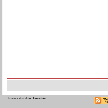
Design şi dezvoltare:
Linuxship