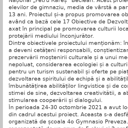
Național „Petru Rareș” Beclean. Acest proi
elevilor de gimnaziu, media de vârstă a parti
13 ani. Proiectul și-a propus promovarea obi
având ca bază cele 17 Obiective de Dezvolta
axat în principal pe promovarea culturii loc
protejării mediului înconjurător.
Dintre obiectivele proiectului menționăm: în
a deveni cetățeni responsabili, conștientiz
prezervării moștenirii culturale și a unui me
nepoluat, considerarea ecologiei și a culturi
pentru un turism sustenabil și oferte pe pia
dezvoltarea spiritului de echipă și a abilitățil
îmbunătățirea abilităților lingvistice și de 
stimei de sine, dezvoltarea creativitătii, a abl
stimularea cooperării și dialogului.
În perioada 24-30 octombrie 2021 a avut lo
din cadrul acestui proiect. Aceasta s-a desfă
organizată de școala 4o Gymnasio Preveza.