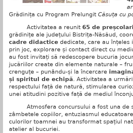
ar
Grădinița cu Program Prelungit
Căsuța cu p
Activitatea a reunit
65 de preșcolar
grădinițe ale județului Bistrița-Năsăud, coo
cadre didactice
dedicate, care au înțeles
prin joc, explorare și contact direct cu mediu
au fost invitați să redescopere bucuria jocuri
jucăriilor create din elemente naturale – fru
crenguțe – punându-și la încercare
imagina
și spiritul de echipă
. Activitatea a urmăr
respectului față de natură, stimularea curioz
unei atitudini pozitive față de mediul înconj
Atmosfera concursului a fost una de s
zâmbetele copiilor, entuziasmul educatoare
culorilor toamnei au transformat spațiul nat
atelier al bucuriei.