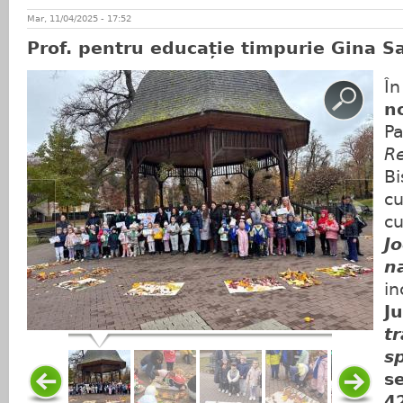
Mar, 11/04/2025 - 17:52
Prof. pentru educație timpurie Gina 
În
n
Pa
Re
Bi
cu
c
Jo
n
in
J
t
s
s
4