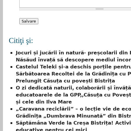
Citiţi şi:
Jocuri și jucării în natură- preșcolarii din 
Năsăud învață să descopere mediul încon
Castelul Teleki și-a deschis porțile pentr
Sărbătoarea Recoltei de la Grădinița cu
Prelungit Căsuța cu povești Bistrița
O zi dedicată naturii, colaborării și învăț
educatoarele de la GPP,,Căsuța cu Povești
și cele din Ilva Mare
„Caravana reciclării” – o lecție vie de eco
Grădinița „Dumbrava Minunată” din Bistr
Săptămâna Verde la Creșa Bistrița! Activi
educative pentru cei mici