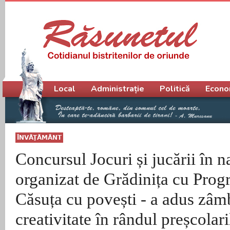
Meniu principal
Local
Administrație
Politică
Econo
ÎNVĂŢĂMÂNT
Concursul Jocuri și jucării în n
organizat de Grădinița cu Prog
Căsuța cu povești - a adus zâmb
creativitate în rândul preșcolari