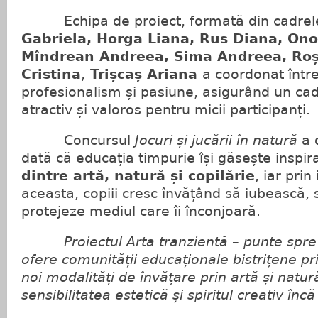
Echipa de proiect, formată din cadrele
Gabriela, Horga Liana, Rus Diana, On
Mîndrean Andreea, Sima Andreea, Roș
Cristina
,
Trișcaș Ariana
a coordonat între
profesionalism și pasiune, asigurând un ca
atractiv și valoros pentru micii participanți.
Concursul
Jocuri și jucării în natură
a 
dată că educația timpurie își găsește inspir
dintre artă, natură și copilărie
, iar prin
aceasta, copiii cresc învățând să iubească, 
protejeze mediul care îi înconjoară.
Proiectul
Arta tranzientă – punte spre
ofere comunității educaționale bistrițene pr
noi modalități de învățare prin artă și natur
sensibilitatea estetică și spiritul creativ înc