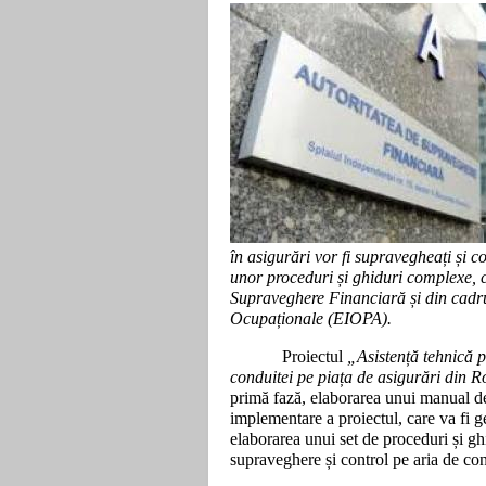
în asigurări vor fi supravegheați și co
unor proceduri și ghiduri complexe, ce
Supraveghere Financiară și din cadru
Ocupaționale (EIOPA).
Proiectul
„Asistență tehnică p
conduitei pe piața de asigurări din 
primă fază, elaborarea unui manual de
implementare a proiectul, care va fi 
elaborarea unui set de proceduri și ghi
supraveghere și control pe aria de cond