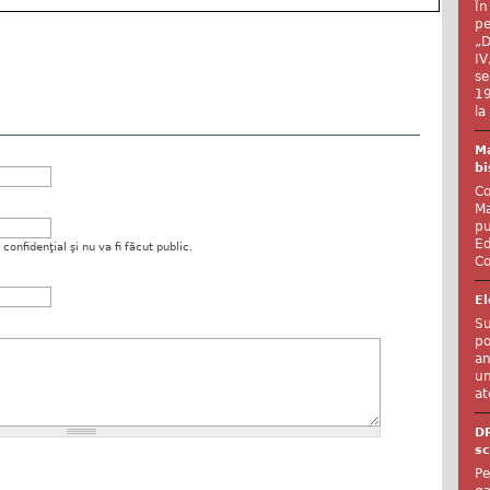
În
pe
„D
IV
se
19
la
Ma
bi
Co
Ma
pu
Ed
onfidenţial şi nu va fi făcut public.
Co
El
Su
po
an
un
at
D
sc
Pe