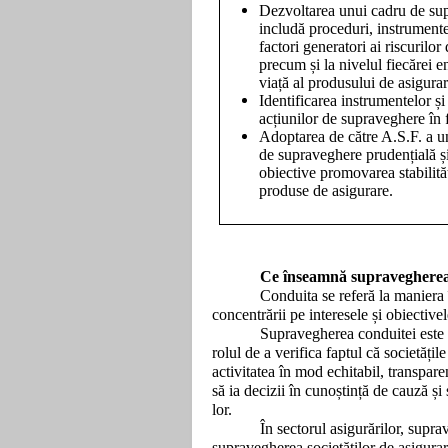
De
zvoltarea unui cadru de sup
includă proceduri, instrumente
factori generatori ai riscurilo
precum și la nivelul fiecărei en
viață al produsului de asigura
Identificarea instrumentelor și
acțiunilor de supraveghere în f
Adoptarea de către A.S.F. a u
de supraveghere prudențială ș
obiective promovarea stabilități
produse de asigurare.
Ce înseamnă supravegherea
Conduita se referă la maniera î
concentrării pe interesele și obiectivele
Supravegherea conduitei este 
rolul de a verifica faptul că societățil
activitatea în mod echitabil, transparent
să ia decizii în cunoștință de cauză și
lor.
În sectorul asigurărilor, supr
supravegherea societăților de asigurar