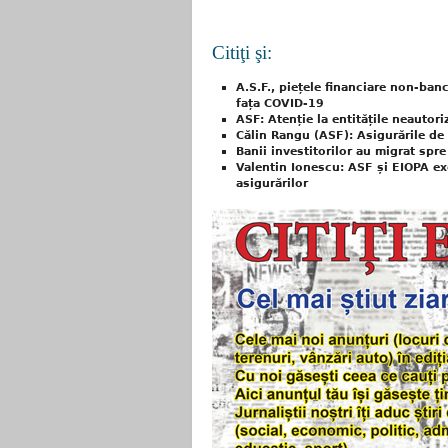
Citiţi şi:
A.S.F., piețele financiare non-ban
fața COVID-19
ASF: Atenție la entitățile neautor
Călin Rangu (ASF): Asigurările de 
Banii investitorilor au migrat spre 
Valentin Ionescu: ASF și EIOPA ex
asigurărilor