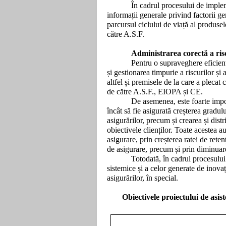
În cadrul procesului de implem
informații generale privind factorii ge
parcursul ciclului de viață al produsel
către A.S.F.
Administrarea corectă a ris
Pentru o supraveghere eficient
și gestionarea timpurie a riscurilor și
altfel și premisele de la care a plecat
de către A.S.F., EIOPA și CE.
De asemenea, este foarte impor
încât să fie asigurată creșterea gradulu
asigurărilor, precum și crearea și dist
obiectivele clienților. Toate acestea au
asigurare, prin creșterea ratei de reten
de asigurare, precum și prin diminuarea
Totodată, în cadrul procesului
sistemice și a celor generate de inova
asigurărilor, în special.
Obiectivele proiectului de asis