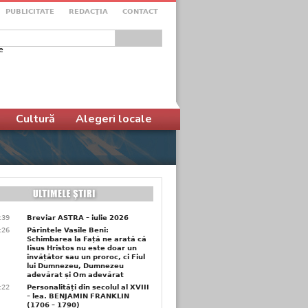
PUBLICITATE
REDACŢIA
CONTACT
e
ular de căutare
Cultură
Alegeri locale
6:39
Breviar ASTRA – iulie 2026
6:26
Părintele Vasile Beni:
Schimbarea la Față ne arată că
Iisus Hristos nu este doar un
învățător sau un proroc, ci Fiul
lui Dumnezeu, Dumnezeu
adevărat și Om adevărat
6:22
Personalități din secolul al XVIII
– lea. BENJAMIN FRANKLIN
(1706 – 1790)