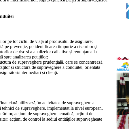
nduitei
ilor pe tot ciclul de viață al produsului de asigurare;
 pe prevenție, pe identificarea timpurie a riscurilor și
torilor de risc și a analizelor calitative și renunțarea la
ă spre analizarea petițiilor;
ructura de supraveghere prudențială, care se concentrează
tăților și structura de supraveghere a conduitei, orientată
asigurători/intermediari și clienți.
nanciară utilizează, în activitatea de supraveghere a
i tehnici de supraveghere, implementat la nivel european,
urărilor, acțiuni de supraveghere tematică, acțiuni de
ite); acțiuni de control la sediul entităților supravegheate