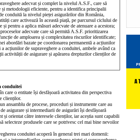
raveghere adecvat și complet la nivelul A.S.F., care să
 și metodologii eficiente, pentru a
identifica
principalii
r de conduită la nivelul pieței asigurărilor din România,
tități care activează în această piață
, pe parcursul ciclului de
re și pentru a aplica măsuri adecvate de atenuare a acestora;
 proceselor adecvate care să permită A.S.F. prioritizarea
uncție de amploarea și complexitatea riscurilor identificate;
nei abordări bazate pe coordonarea permanentă a acțiunilor
i a acțiunilor de supraveghere a conduitei, ambele având ca
i activității de asigurare și apărarea drepturilor clienților de
 conduitei
n care o entitate își desfășoară activitatea din perspectiva
 clienților.
un ansamblu de procese, proceduri și instrumente care au
e de asigurare și intermediarii de asigurări își desfășoară
 și orientat către interesele clienților, iar aceștia sunt capabili
 să selecteze produsele care se potrivesc cel mai bine nevoilor
avegherea conduitei acoperă în general trei mari domenii:
e și a intermediarilor, supravegherea pieței și supravegherea