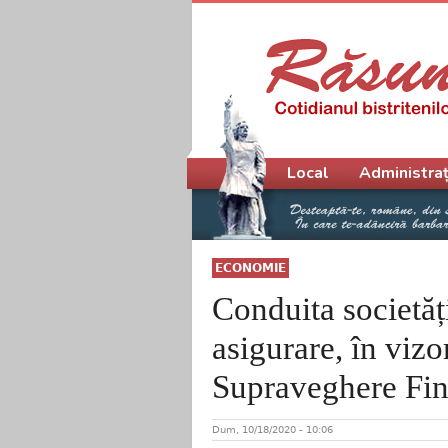
Meniu principal
Local
Administraț
ECONOMIE
Conduita societăți
asigurare, în vizo
Supraveghere Fin
Dum, 10/18/2020 - 10:06