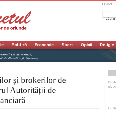
ARHIVA
Căutar
Form
ie
Politică
Economie
Sport
Opinii
Religie
lor și brokerilor de
Joi, 0
Joi, 0
rul Autorității de
anciară
Joi, 0