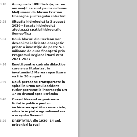
3:10
Am ajuns la UPU Bistrița, iar eu
am simțit că sunt pe mâini bune.
Mulţumesc dr. Maxim Cristian
Gheorghe şi întregului colectiv!
5:58
Situația hidrologică la 5 august
2026 - Seceta hidrologică
afectează spațiul hidrografic
Someș-Tisa
5:34
Două blocuri din Beclean vor
deveni mai eficiente energetic
printr-o investiție de peste 5,3
milioane de euro finanțată prin
Programul Regional Nord-Vest
2021–2027
4:36
Emoții pentru cadrele didactice
care s-au titularizat în
învățământ! Marea repartizare
va fi în 20 august
3:49
Două persoane transportate la
spital în urma unui accident
rutier petrecut la intersecția DN
17 cu drumul spre Strâmba
3:40
Orașul Năsăud organizează
licitație publică pentru
închirierea spațiilor comerciale,
situate în piața agroalimentară
a orașului Năsăud
3:26
DREPTATEA din 1930. 14 ani,
prizonieri la ruși