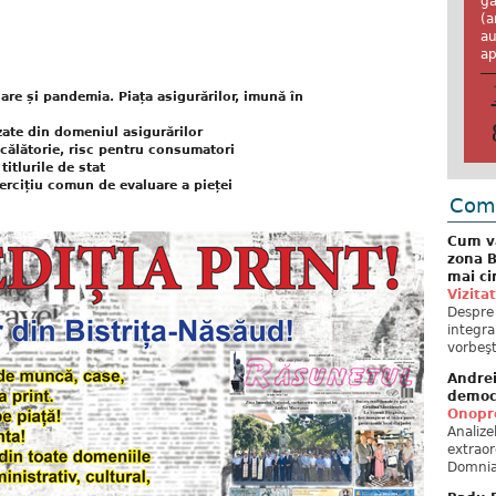
ga
(a
au
ap
care și pandemia. Piața asigurărilor, imună în
izate din domeniul asigurărilor
călătorie, risc pentru consumatori
titlurile de stat
ercițiu comun de evaluare a pieței
Come
Cum va
zona B
mai ci
Vizita
Despre 
integra
vorbeşt
Andre
democ
Onopre
Analiz
extraor
Domnia