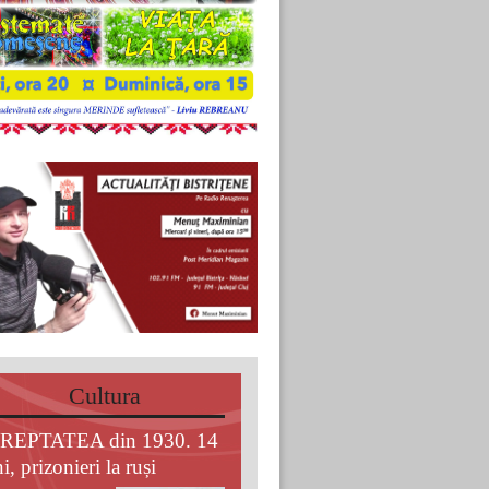
Cultura
REPTATEA din 1930. 14
i, prizonieri la ruși