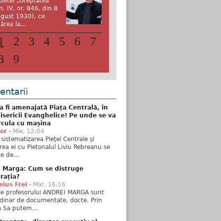
zetei „Dreptatea”
n. IV, nr. 846, din 8
gust 1930), ce
ărea la...
1
2
3
4
5
6
7
8
9
ntarii
 fi amenajată Piața Centrală, în
isericii Evanghelice! Pe unde se va
rcula cu mașina
tor
-
Mie, 12:04
sistematizarea Pieţei Centrale şi
rea ei cu Pietonalul Liviu Rebreanu se
e de...
i Marga: Cum se distruge
rația?
ius Frei
-
Mar, 16:16
ele profesorului ANDREI MARGA sunt
dinar de documentate, docte. Prin
 Sa putem...