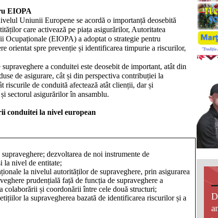
ntru EIOPA
nivelul Uniunii Europene se acordă o importanță deosebită
ităților care activează pe piața asigurărilor, Autoritatea
ii Ocupaționale (EIOPA) a adoptat o strategie pentru
 orientat spre prevenție și identificarea timpurie a riscurilor,
 supraveghere a conduitei este deosebit de important, atât din
duse de asigurare, cât și din perspectiva contribuției la
ât riscurile de conduită afectează atât clienții, dar și
 și sectorul asigurărilor în ansamblu.
i conduitei la nivel european
e supraveghere; dezvoltarea de noi instrumente de
 la nivel de entitate;
ționale la nivelul autorităților de supraveghere, prin asigurarea
aveghere prudențială față de funcția de supraveghere a
a colaborării și coordonării între cele două structuri;
D
tițiilor la supravegherea bazată de identificarea riscurilor și a
an