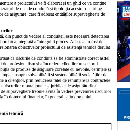
entare a proiectului va fi elaborat și un ghid
ce va conține
neratori de risc de conduită și tipologia acestor riscuri pe
or de asigurare, care fi adresat entităților supravegheate de
curilor
ă, din punct de vedere al conduitei, este necesară detectarea
 abordarea integrată a întregului proces. Acestea au fost de
 creionarea obiectivelor proiectului de asistență tehnică derulat
tant ca riscurile de conduită să fie administrate corect astfel
i de profesionalism și a încrederii clienților în sectorul
ribuția de produse de asigurare corelate cu nevoile, cerințele și
 impact asupra solvabilității și sustenabilității societăților de
ție a clienților, prin reducerea ratei de renunțare la contractele
 riscurilor reputaționale și juridice ale asigurătorilor.
 de supraveghere trebuie avută în vedere prevenirea riscurilor
ția în domeniul financiar, în general, și în domeniul
tență tehnică