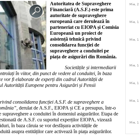
Autoritatea de Supraveghere
Mie, 2
Financiară (A.S.F.) este prima
autoritate de supraveghere
europeană care derulează
în
Mie, 1
parteneriat cu EIOPA și Comisia
Europeană
un proiect de
a
sistență tehnică privind
Mie, 1
consolidarea funcției de
supraveghere a conduitei pe
piața de asigurări din România.
Mie, 1
Societățile și intermediarii
ntrolați în viitor, din punct de vedere al conduitei, în baza
 vor fi elaborate de experți din cadrul Autorității de
Mie, 1
l Autorității Europene pentru Asigurări și Pensii
Mie, 1
rivind consolidarea funcției A.S.F. de supraveghere a
România”,
derulat de A.S.F., EIOPA și CE a presupus, într-o
 supraveghere a conduitei în domeniul asigurărilor. Etapa de
gestionată de A.S.F. cu suportul experților EIOPA, vizează
Mie, 1
duri, în baza căruia se vor desfășura activitățile de
uită asupra entităților care activează în piața asigurărilor.