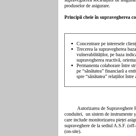
produselor de asigurare.
Principii cheie în supravegherea co
Concentrare pe interesele clienț
Trecerea la supravegherea bazată
vulnerabilităților, pe baza indica
supravegherea reactivă, orientat
Permanenta colaborare între st
pe “sănătatea” financiară a enti
spre “sănătatea” relațiilor între 
Autorizarea de Supraveghere Fi
conduitei, un sistem de instrumente ș
care include monitorizarea pieței asig
supraveghere de la sediul A.S.F. (off-s
(on-site).