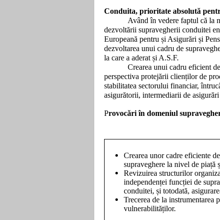
Conduita, prioritate absolută pe
Având în vedere faptul că la 
dezvoltării supravegherii conduitei ent
Europeană pentru și Asigurări și Pens
dezvoltarea unui cadru de supraveghere
la care a aderat și A.S.F.
Crearea unui cadru eficient de
perspectiva protejării clienților de pro
stabilitatea sectorului financiar, întruc
asigurătorii, intermediarii de asigurări
P
rovocări în domeniul supravegheri
Crearea unor cadre eficiente d
supraveghere la nivel de piață și
Revizuirea structurilor organiza
independenței funcției de supr
conduitei, și totodată, asigurare
Trecerea de la instrumentarea pe
vulnerabilităților.