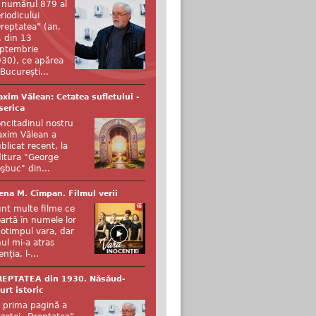
 numărul 879 al
riodicului
reptatea” (an.
, din 13
ptembrie
30), ce apărea
 București...
xim Vălean: Cetatea sufletului -
serica
ncitadinul nostru
xim Vălean a
blicat recent, la
itura "George
şbuc" din...
ena M. Cîmpan. Filmul verii
nt multe filme ce
artă în numele lor
otimpul vara, dar
ul mi-a atras
enția, l-...
REPTATEA din 1930. Năsăud-
urt istoric
 prima pagină a