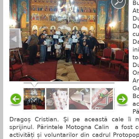
At
D
D
c
D
i
t
D
O
A
Ga
B
ac
P
Dragoș Cristian. Şi pe această cale îi 
sprijinul. Părintele Motogna Calin a fost 
activități și voluntarilor din cadrul Proto