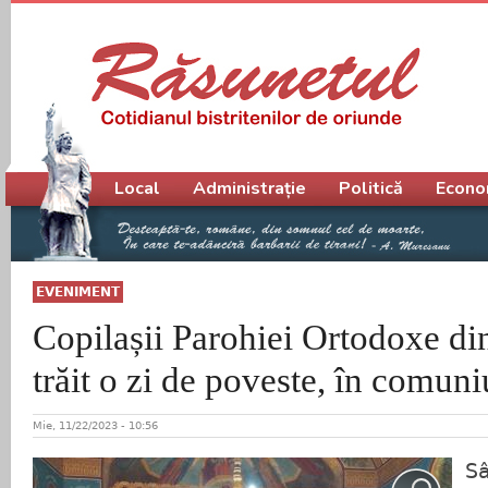
Meniu principal
Local
Administrație
Politică
Econo
EVENIMENT
Copilașii Parohiei Ortodoxe di
trăit o zi de poveste, în comun
Mie, 11/22/2023 - 10:56
S