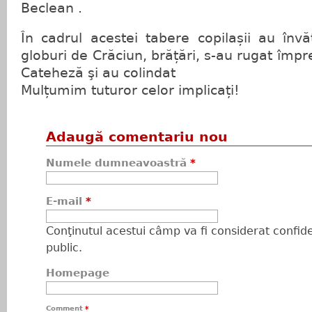
Beclean .
În cadrul acestei tabere copilașii au înv
globuri de Crăciun, brățări, s-au rugat împr
Cateheză şi au colindat
Mulțumim tuturor celor implicați!
Adaugă comentariu nou
Numele dumneavoastră
*
E-mail
*
Conţinutul acestui câmp va fi considerat confiden
public.
Homepage
Comment
*