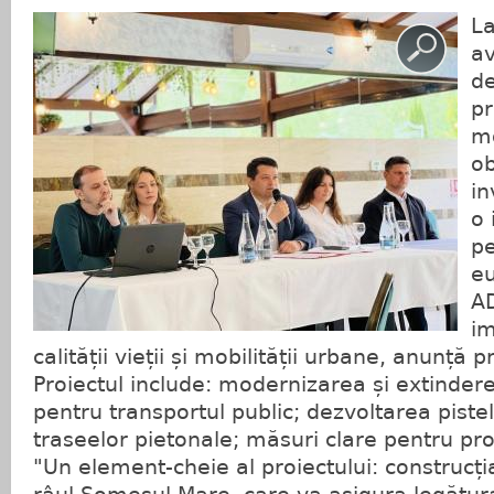
La
av
de
pr
mo
ob
in
o 
pe
eu
AD
im
calității vieții și mobilității urbane, anunță 
Proiectul include: modernizarea și extinderea
pentru transportul public; dezvoltarea pistel
traseelor pietonale; măsuri clare pentru pr
"Un element-cheie al proiectului: construcț