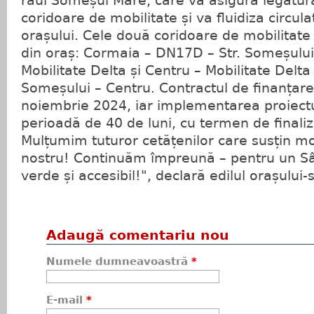
râul Someșul Mare, care va asigura legătur
coridoare de mobilitate și va fluidiza circula
orașului. Cele două coridoare de mobilitate
din oraș: Cormaia – DN17D – Str. Someșului –
Mobilitate Delta și Centru – Mobilitate Delta – 
Someșului – Centru. Contractul de finanțare
noiembrie 2024, iar implementarea proiectu
perioadă de 40 de luni, cu termen de finali
Mulțumim tuturor cetățenilor care susțin m
nostru! Continuăm împreună – pentru un S
verde și accesibil!", declară edilul orașului-
Adaugă comentariu nou
Numele dumneavoastră
*
E-mail
*