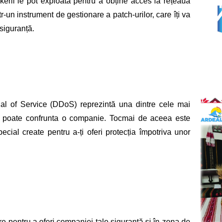
erii le pot exploata pentru a obține acces la rețeaua 
-un instrument de gestionare a patch-urilor, care îți va 
siguranță. 
ial of Service (DDoS) reprezintă una dintre cele mai 
e poate confrunta o companie. Tocmai de aceea este 
pecial create pentru a-ți oferi protecția împotriva unor 
 
re pentru a oferi companiei tale siguranță și în zona de 