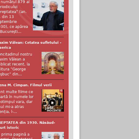
 numărul 879 al
riodicului
reptatea” (an.
, din 13
ptembrie
30), ce apărea
 București...
xim Vălean: Cetatea sufletului -
serica
ncitadinul nostru
xim Vălean a
blicat recent, la
itura "George
şbuc" din...
ena M. Cîmpan. Filmul verii
nt multe filme ce
artă în numele lor
otimpul vara, dar
ul mi-a atras
enția, l-...
REPTATEA din 1930. Năsăud-
urt istoric
 prima pagină a