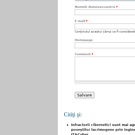
Numele dumneavoastră
*
E-mail
*
Conţinutul acestui câmp va fi considerat c
Homepage
Comment
*
Citiţi şi:
Infractorii cibernetici sunt mai ag
poveștilor lacrimogene prin inginer
IT&Cyber