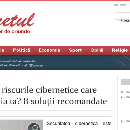
ARHIVA
Căutar
Form
ie
Politică
Economie
Sport
Opinii
Religie
riscurile cibernetice care
Joi, 0
Joi, 0
a ta? 8 soluții recomandate
Joi, 0
Securitatea cibernetică este 