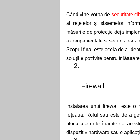
Când vine vorba de 
securitate ci
al rețelelor și sistemelor inform
măsurile de protecție deja impleme
a companiei tale și securitatea apl
Scopul final este acela de a identif
soluțiile potrivite pentru înlăturar
Firewall 
Instalarea unui firewall este o 
rețeaua. Rolul său este de a gest
bloca atacurile înainte ca aces
dispozitiv hardware sau o aplicaț