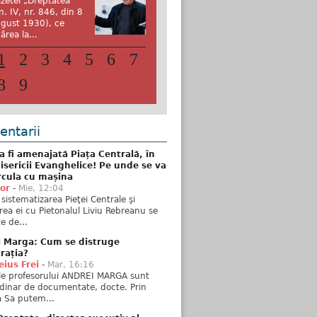
zetei „Dreptatea”
n. IV, nr. 846, din 8
gust 1930), ce
ărea la...
1
2
3
4
5
6
7
8
9
ntarii
 fi amenajată Piața Centrală, în
isericii Evanghelice! Pe unde se va
rcula cu mașina
tor
-
Mie, 12:04
sistematizarea Pieţei Centrale şi
rea ei cu Pietonalul Liviu Rebreanu se
e de...
i Marga: Cum se distruge
rația?
ius Frei
-
Mar, 16:16
ele profesorului ANDREI MARGA sunt
dinar de documentate, docte. Prin
 Sa putem...