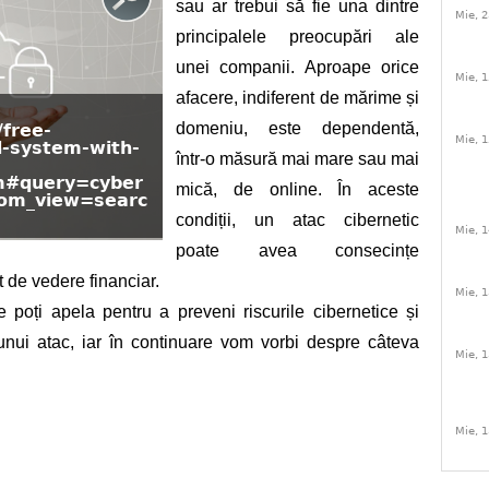
sau ar trebui să fie una dintre 
Mie, 2
principalele preocupări ale 
unei companii. Aproape orice 
Mie, 1
afacere, indiferent de mărime și 
domeniu, este dependentă, 
free-
Mie, 1
d-system-with-
într-o măsură mai mare sau mai 
m#query=cyber
mică, de online. În aceste 
rom_view=searc
condiții, un atac cibernetic 
Mie, 1
poate avea consecințe 
 de vedere financiar. 
Mie, 1
re poți apela pentru a preveni riscurile cibernetice și 
unui atac, iar în continuare vom vorbi despre câteva 
Mie, 1
Mie, 1