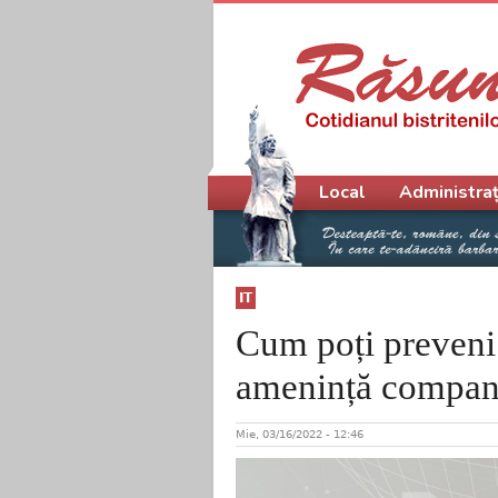
Meniu principal
Local
Administraț
IT
Cum poți preveni 
amenință compani
Mie, 03/16/2022 - 12:46