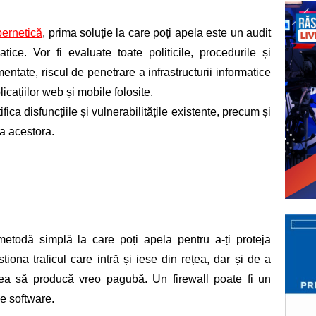
bernetică
, prima soluție la care poți apela este un audit 
atice. Vor fi evaluate toate politicile, procedurile și 
ntate, riscul de penetrare a infrastructurii informatice 
icațiilor web și mobile folosite. 
ica disfuncțiile și vulnerabilitățile existente, precum și 
ea acestora. 
metodă simplă la care poți apela pentru a-ți proteja 
iona traficul care intră și iese din rețea, dar și de a 
tea să producă vreo pagubă. Un firewall poate fi un 
ie software.