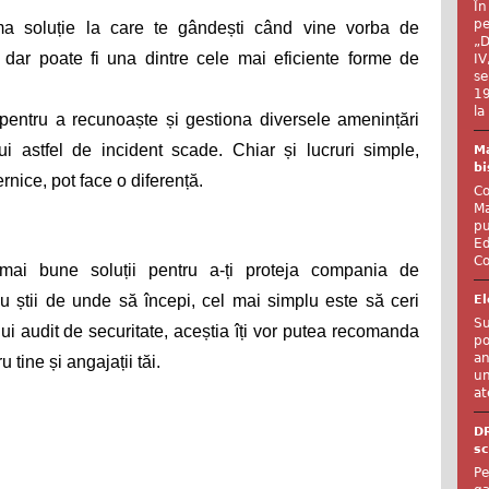
În
pe
a soluție la care te gândești când vine vorba de 
„D
, dar poate fi una dintre cele mai eficiente forme de 
IV
se
19
la
 pentru a recunoaște și gestiona diversele amenințări 
ui astfel de incident scade. Chiar și lucruri simple, 
Ma
bi
nice, pot face o diferență. 
Co
Ma
pu
Ed
Co
 mai bune soluții pentru a-ți proteja compania de 
u știi de unde să începi, cel mai simplu este să ceri 
El
Su
nui audit de securitate, aceștia îți vor putea recomanda 
po
an
u tine și angajații tăi. 
un
at
D
sc
Pe