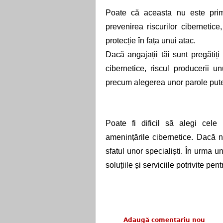
Poate că aceasta nu este prim
prevenirea riscurilor cibernetice
protecție în fața unui atac. 
Dacă angajații tăi sunt pregătiți
cibernetice, riscul producerii un
precum alegerea unor parole puter
Poate fi dificil să alegi cele
amenințările cibernetice. Dacă n
sfatul unor specialiști. În urma u
soluțiile și serviciile potrivite pentr
Adaugă comentariu nou