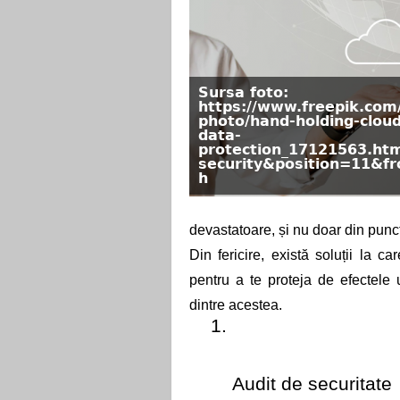
Sursa foto:
https://www.freepik.com/
photo/hand-holding-clou
data-
protection_17121563.ht
security&position=11&f
h
devastatoare, și nu doar din punct
Din fericire, există soluții la ca
pentru a te proteja de efectele 
dintre acestea. 
Audit de securitate 