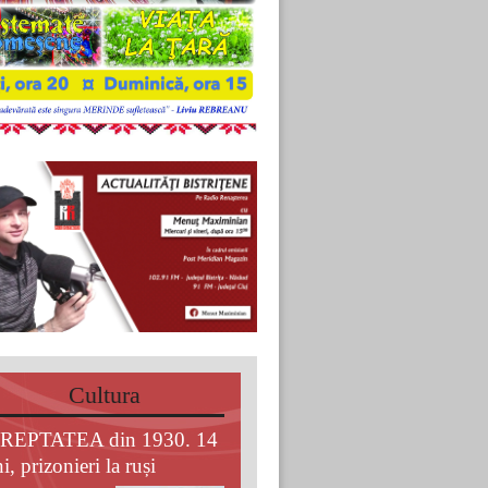
Cultura
REPTATEA din 1930. 14
i, prizonieri la ruși