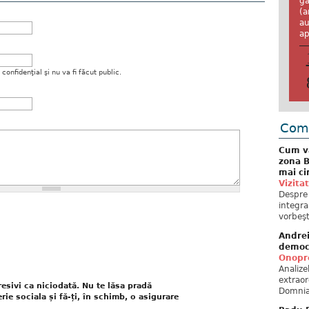
ga
(a
au
ap
onfidenţial şi nu va fi făcut public.
Come
Cum va
zona B
mai ci
Vizita
Despre 
integra
vorbeşt
Andre
democ
Onopre
Analiz
extraor
resivi ca niciodată. Nu te lăsa pradă
Domnia
ie sociala și fă-ți, în schimb, o asigurare