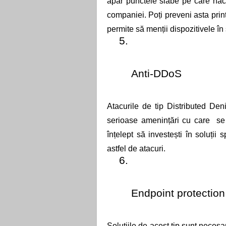
apar punctele slabe pe care hack
companiei. Poți preveni asta printr
permite să menții dispozitivele în 
Anti-DDoS
Atacurile de tip Distributed Den
serioase amenințări cu care  s
înțelept să investești în soluții s
astfel de atacuri. 
Endpoint protection
Soluțiile de acest tip sunt necesa