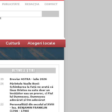
PUBLICITATE
REDACŢIA
CONTACT
e
ular de căutare
Cultură
Alegeri locale
6:39
Breviar ASTRA – iulie 2026
6:26
Părintele Vasile Beni:
Schimbarea la Față ne arată că
Iisus Hristos nu este doar un
învățător sau un proroc, ci Fiul
lui Dumnezeu, Dumnezeu
adevărat și Om adevărat
6:22
Personalități din secolul al XVIII
– lea. BENJAMIN FRANKLIN
(1706 – 1790)