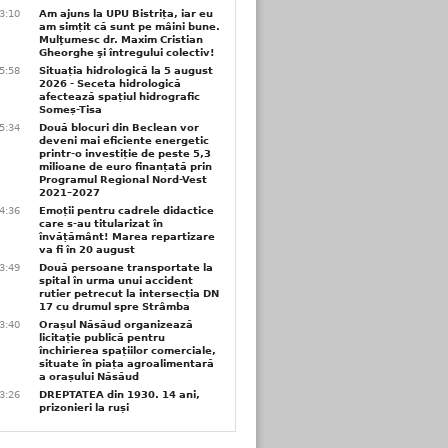
3:10
Am ajuns la UPU Bistrița, iar eu
am simțit că sunt pe mâini bune.
Mulţumesc dr. Maxim Cristian
Gheorghe şi întregului colectiv!
5:58
Situația hidrologică la 5 august
2026 - Seceta hidrologică
afectează spațiul hidrografic
Someș-Tisa
5:34
Două blocuri din Beclean vor
deveni mai eficiente energetic
printr-o investiție de peste 5,3
milioane de euro finanțată prin
Programul Regional Nord-Vest
2021–2027
4:36
Emoții pentru cadrele didactice
care s-au titularizat în
învățământ! Marea repartizare
va fi în 20 august
3:49
Două persoane transportate la
spital în urma unui accident
rutier petrecut la intersecția DN
17 cu drumul spre Strâmba
3:40
Orașul Năsăud organizează
licitație publică pentru
închirierea spațiilor comerciale,
situate în piața agroalimentară
a orașului Năsăud
3:26
DREPTATEA din 1930. 14 ani,
prizonieri la ruși