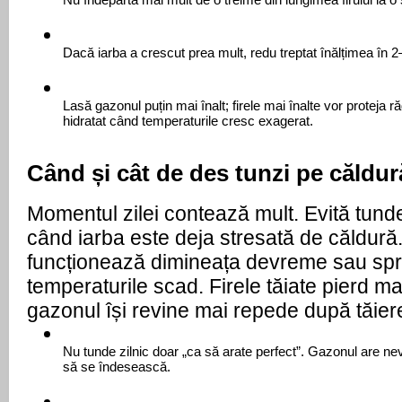
Nu îndepărta mai mult de o treime din lungimea firului la o
Dacă iarba a crescut prea mult, redu treptat înălțimea în 
Lasă gazonul puțin mai înalt; firele mai înalte vor proteja ră
hidratat când temperaturile cresc exagerat. 
Când și cât de des tunzi pe căldur
Momentul zilei contează mult. Evită tunder
când iarba este deja stresată de căldură.
funcționează dimineața devreme sau spr
temperaturile scad. Firele tăiate pierd mai
gazonul își revine mai repede după tăier
Nu tunde zilnic doar „ca să arate perfect”. Gazonul are ne
să se îndesească.