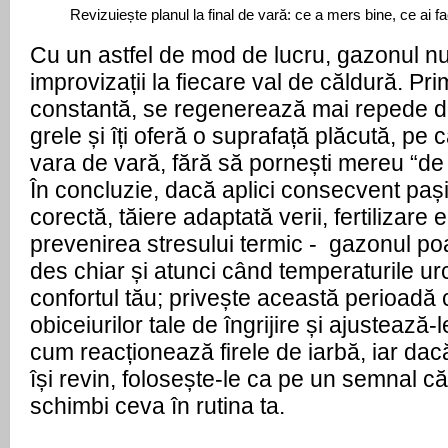
Revizuiește planul la final de vară: ce a mers bine, ce ai fac
Cu un astfel de mod de lucru, gazonul nu
improvizații la fiecare val de căldură. Prim
constantă, se regenerează mai repede d
grele și îți oferă o suprafață plăcută, pe c
vara de vară, fără să pornești mereu “de 
În concluzie, dacă aplici consecvent pașii 
corectă, tăiere adaptată verii, fertilizare ec
prevenirea stresului termic -  gazonul po
des chiar și atunci când temperaturile ur
confortul tău; privește această perioadă c
obiceiurilor tale de îngrijire și ajustează-
cum reacționează firele de iarbă, iar dac
își revin, folosește-le ca pe un semnal c
schimbi ceva în rutina ta.