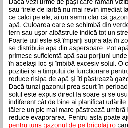
Dacă vezi urme de pași care rămân vizibi
sau firele de iarbă nu mai revin imediat la
ce calci pe ele, ai un semn clar că gazon
apă. Culoarea care se schimbă din verde 
tern sau ușor albăstruie indică tot un stre
Foarte util este să împarți suprafața în zo
se distribuie apa din aspersoare. Pot apăr
primesc suficientă apă sau porțiuni unde 
în același loc și îmbibă excesiv solul. O c
poziției și a timpului de funcționare pentr
reduce risipa de apă și îți păstrează gaz
Dacă tunzi gazonul prea scurt în perioade
solul este expus direct la soare și se us
indiferent cât de bine ai planificat udările
tăiere un pic mai mare păstrează umbră la 
reduce evaporarea. Pentru asta poate aju
pentru tuns gazonul de pe bricolaj.ro
 car