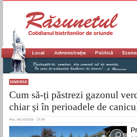
Meniu principal
Local
Administrație
Politică
Econo
DIVERSE
Cum să-ți păstrezi gazonul verd
chiar și în perioadele de canicu
Mar, 06/16/2026 - 15:09
Pr