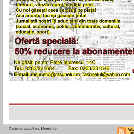
Design şi dezvoltare:
Linuxship