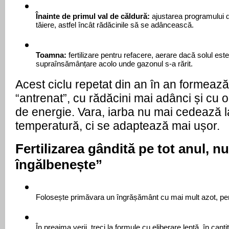
Înainte de primul val de căldură:
 ajustarea programului de
tăiere, astfel încât rădăcinile să se adâncească.
Toamna:
 fertilizare pentru refacere, aerare dacă solul este
supraînsămânțare acolo unde gazonul s-a rărit.
Acest ciclu repetat din an în an formeaz
“antrenat”, cu rădăcini mai adânci și cu 
de energie. Vara, iarba nu mai cedează l
temperatură, ci se adaptează mai ușor.
Fertilizarea gândită pe tot anul, n
îngălbenește”
Folosește primăvara un îngrășământ cu mai mult azot, pent
În preajma verii, treci la formule cu eliberare lentă, în canti