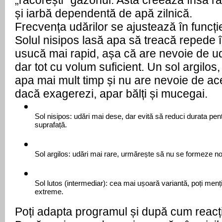
„răcorești” gazonul. Asta creează însă răd
și iarbă dependentă de apă zilnică. 
Frecvența udărilor se ajustează în funcție 
Solul nisipos lasă apa să treacă repede î
usucă mai rapid, așa că are nevoie de ud
dar tot cu volum suficient. Un sol argilos, 
apa mai mult timp și nu are nevoie de ace
dacă exagerezi, apar bălți și mucegai.
Sol nisipos: udări mai dese, dar evită să reduci durata pen
suprafață.
Sol argilos: udări mai rare, urmărește să nu se formeze noro
Sol lutos (intermediar): cea mai ușoară variantă, poți menț
extreme.
Poți adapta programul și după cum reacț