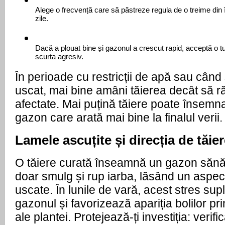
Alege o frecvență care să păstreze regula de o treime din î
zile.
Dacă a plouat bine și gazonul a crescut rapid, acceptă o tun
scurta agresiv.
În perioade cu restricții de apă sau când s
uscat, mai bine amâni tăierea decât să răn
afectate. Mai puțină tăiere poate însemna
gazon care arată mai bine la finalul verii.
Lamele ascuțite și direcția de tăie
O tăiere curată înseamnă un gazon sănăt
doar smulg și rup iarba, lăsând un aspect 
uscate. În lunile de vară, acest stres sup
gazonul și favorizează apariția bolilor pri
ale plantei. Protejează-ți investiția: verifi