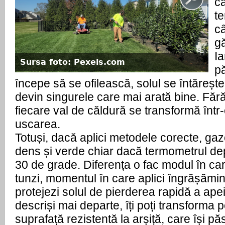
ca
te
câ
gă
Ia
Sursa foto: Pexels.com
p
începe să se ofilească, solul se întărește
devin singurele care mai arată bine. Fără 
fiecare val de căldură se transformă într-
uscarea.
Totuși, dacă aplici metodele corecte, ga
dens și verde chiar dacă termometrul de
30 de grade. Diferența o fac modul în care 
tunzi, momentul în care aplici îngrășăminte
protejezi solul de pierderea rapidă a apei
descriși mai departe, îți poți transforma pe
suprafață rezistentă la arșiță, care își pă