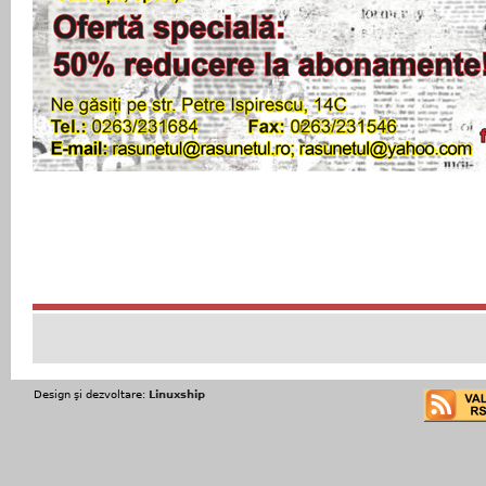
Design şi dezvoltare:
Linuxship