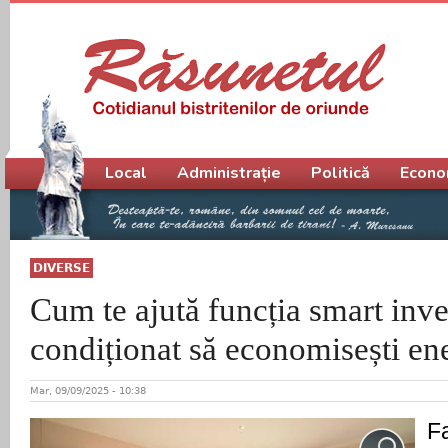
Meniu principal
Local
Administrație
Politică
Econo
DIVERSE
Cum te ajută funcția smart inver
condiționat să economisești ene
Mar, 09/09/2025 - 10:38
F