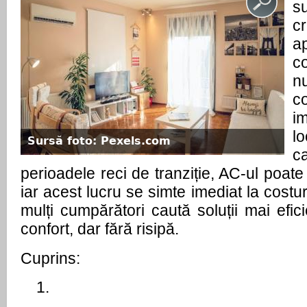
s
c
a
c
n
c
i
l
Sursă foto: Pexels.com
c
perioadele reci de tranziție, AC-ul poate 
iar acest lucru se simte imediat la costu
mulți cumpărători caută soluții mai efic
confort, dar fără risipă.
Cuprins: