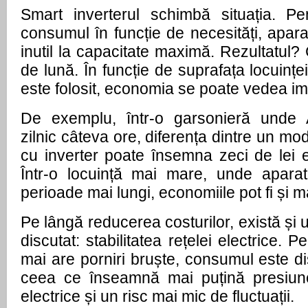
Smart inverterul schimbă situația. P
consumul în funcție de necesități, apar
inutil la capacitate maximă. Rezultatul?
de lună. În funcție de suprafața locuințe
este folosit, economia se poate vedea im
De exemplu, într-o garsonieră unde 
zilnic câteva ore, diferența dintre un mode
cu inverter poate însemna zeci de lei e
Într-o locuință mai mare, unde aparat
perioade mai lungi, economiile pot fi și m
Pe lângă reducerea costurilor, există și u
discutat: stabilitatea rețelei electrice. 
mai are porniri bruște, consumul este dis
ceea ce înseamnă mai puțină presiune 
electrice și un risc mai mic de fluctuații.