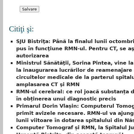
Citiţi şi:
SJU Bistriţa: Până la finalul lunii octombri
pus în funcţiune RMN-ul. Pentru CT, se a
autorizarea
Ministrul Sănătăţii, Sorina Pintea, vine la 
la inaugurarea lucrărilor de reamenajare
circuitelor medicale de la parterul spital
amplasarea CT şi RMN
RMN-ul cerebral: ce rol joacă substanța 
în obținerea unui diagnostic precis
Primarul Dorin Vlașin: Computerul Tomog
primit avizele necesare. RMN-ul va ajunge
lunii viitoare în dotarea spitalului din N
Computer Tomograf și RMN, la Spitalul J