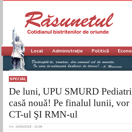
Meniu principal
Local
Administrație
Politică
Econo
SPECIAL
De luni, UPU SMURD Pediatrie
casă nouă! Pe finalul lunii, vor
CT-ul ŞI RMN-ul
Vin, 10/05/2018 - 10:08