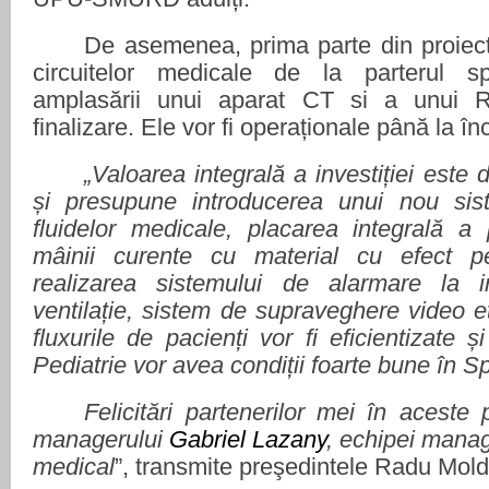
De asemenea, prima parte din proiec
circuitelor medicale de la parterul sp
amplasării unui aparat CT si a unui
finalizare. Ele vor fi operaționale până la înc
„Valoarea integrală a investiției este 
și presupune introducerea unui nou sist
fluidelor medicale, placarea integrală a p
mâinii curente cu material cu efect pe
realizarea sistemului de alarmare la 
ventilație, sistem de supraveghere video et
fluxurile de pacienți vor fi eficientizate ș
Pediatrie vor avea condiții foarte bune în S
Felicitări partenerilor mei în aceste 
managerului
Gabriel Lazany
, echipei manag
medical
”, transmite preşedintele Radu Mol