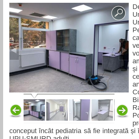
D
U
U
P
c
v
vo
a
ș
ce
a
C
B
R
P
pr
conceput încât pediatria să fie integrată și 
UPU-SMURD adulți.