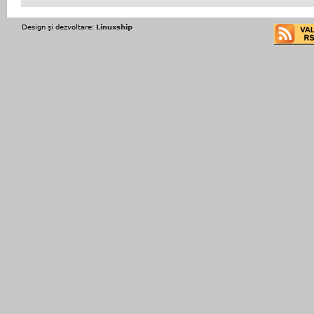
Design şi dezvoltare:
Linuxship