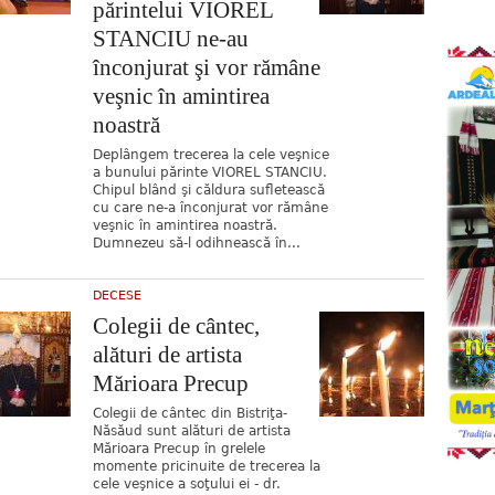
părintelui VIOREL
STANCIU ne-au
înconjurat şi vor rămâne
veşnic în amintirea
noastră
Deplângem trecerea la cele veşnice
a bunului părinte VIOREL STANCIU.
Chipul blând şi căldura sufletească
cu care ne-a înconjurat vor rămâne
veşnic în amintirea noastră.
Dumnezeu să-l odihnească în...
DECESE
Colegii de cântec,
alături de artista
Mărioara Precup
Colegii de cântec din Bistriţa-
Năsăud sunt alături de artista
Mărioara Precup în grelele
momente pricinuite de trecerea la
cele veşnice a soţului ei - dr.