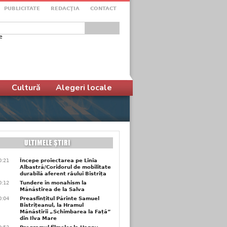
PUBLICITATE
REDACŢIA
CONTACT
e
ular de căutare
Cultură
Alegeri locale
0:21
Începe proiectarea pe Linia
Albastră/Coridorul de mobilitate
durabilă aferent râului Bistrița
0:12
Tundere în monahism la
Mănăstirea de la Salva
0:04
Preasfințitul Părinte Samuel
Bistrițeanul, la Hramul
Mănăstirii „Schimbarea la Față”
din Ilva Mare