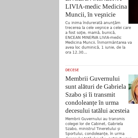
LIVIA-medic Medicina
Muncii, în veşnicie
Cu inima îndurerată anunţăm
trecerea la cele veşnice a celei care
a fost soţie, mamă, bunică,
ENCEAN MINERVA LIVIA-medic
Medicina Muncii. Înmormântarea va
avea loc duminică, 1 iunie, de la
ora 12.30...
DECESE
Membrii Guvernului
sunt alături de Gabriela
Szabo și îi transmit
condoleanțe în urma
decesului tatălui acesteia
Membrii Guvernului au transmis
colegei lor de Cabinet, Gabriela
Szabo, ministrul Tineretului și
Sportului, condoleanțe, în urma