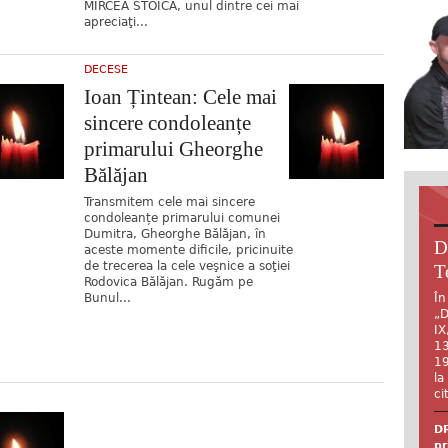
MIRCEA STOICA, unul dintre cei mai
apreciaţi...
DECESE
Ioan Țintean: Cele mai
sincere condoleanțe
primarului Gheorghe
Bălăjan
Transmitem cele mai sincere
condoleanțe primarului comunei
Dumitra, Gheorghe Bălăjan, în
D
aceste momente dificile, pricinuite
de trecerea la cele veşnice a soţiei
T
Rodovica Bălăjan. Rugăm pe
Bunul...
În
„D
IX
13
19
la
ci
DR
pr