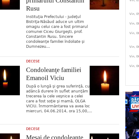
primarului Constantin
Vin, 0
Rusu
Vin, 0
Instituţia Prefectului - judeţul
Bistriţa-Năsăud aduce un ultim
Vin, 0
omagiu celui care a fost primarul
comunei Ciceu Giurgeşti, prof.
Vin, 0
Constantin Rusu. Sincere
condoleanţe familiei îndoliate şi
Dumnezeu...
Vin, 0
Vin, 0
DECESE
Vin, 0
Condoleanţe familiei
Emanoil Viciu
După o lungă şi grea suferinţă, cu
adâncă durere în suflet anunţăm
trecerea la cele veşnice a celei
care a fost soţie şi mamă, OLGA
VICIU. Înmormântarea va avea loc
miercuri, 04.06.2014, ora 15,00,...
DECESE
Mesaj de condoleanţe