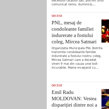
decesului tatăului său, potrivit unui
comunicat remis, duminică,...
DECESE
PNL, mesaj de
condoleante familiei
indurerate a fostului
coleg, Mircea Satmari
Organizatia Municipala PNL Bistrita
transmite condoleante familiei
indurerate a fostului nostru coleg,
Mircea Satmari care a decedat
vineri 9 mai din cauza unei boli
incurabile. Maine incepand cu...
DECESE
Emil Radu
MOLDOVAN: Vestea
dispariției dintre noi a