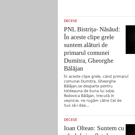
DECESE
PNL Bistrița- Năsăud:
În aceste clipe grele
suntem alături de
primarul comunei
Dumitra, Gheorghe
Bălăjan
În aceste clipe grele, când primarul
comunei Dumitra, Gheorghe
Bălăjan,se desparte pentru
totdeauna de buna lui soţie,
Rodovica Bălăjan, trecută în
veșnicie, ne rugăm către Cel de
Sus să-i dea...
DECESE
Ioan Oltean: Suntem cu