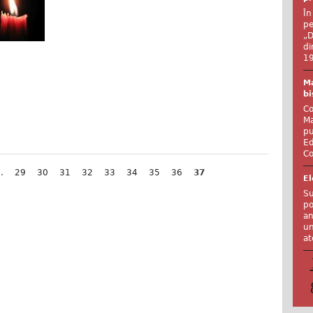
În
pe
„D
di
19
Ma
bi
Co
Ma
pu
Ed
Co
…
29
30
31
32
33
34
35
36
37
El
Su
po
an
un
at