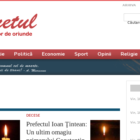
ARHIVA
Căutar
Form
ie
Politică
Economie
Sport
Opinii
Religie
Vin, 1
Vin, 1
DECESE
Prefectul Ioan Ţintean:
Vin, 1
Un ultim omagiu