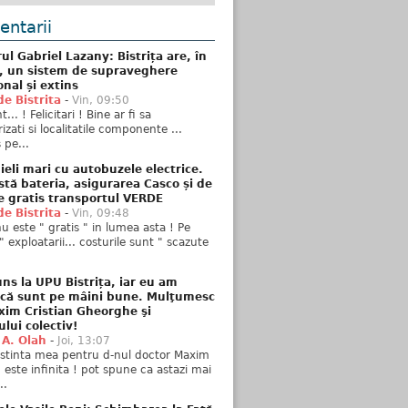
ntarii
ul Gabriel Lazany: Bistrița are, în
t, un sistem de supraveghere
onal și extins
de Bistrita
-
Vin, 09:50
... ! Felicitari ! Bine ar fi sa
izati si localitatile componente ...
 pe...
ieli mari cu autobuzele electrice.
stă bateria, asigurarea Casco și de
e gratis transportul VERDE
de Bistrita
-
Vin, 09:48
u este " gratis " in lumea asta ! Pe
" exploatarii... costurile sunt " scazute
ns la UPU Bistrița, iar eu am
 că sunt pe mâini bune. Mulţumesc
xim Cristian Gheorghe şi
ului colectiv!
 A. Olah
-
Joi, 13:07
stinta mea pentru d-nul doctor Maxim
n este infinita ! pot spune ca astazi mai
..