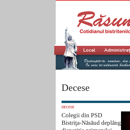
Meniu principal
Local
Administraț
Decese
DECESE
Colegii din PSD
Bistriţa-Năsăud deplâng