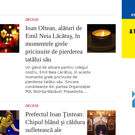
DECESE
Ioan Oltean, alături de
Emil Neia Lăcătuş, în
momentele grele
pricinuite de pierderea
tatălui său
Un gând de alinare pentru colegul
nostru, Emil Neia Lăcătuş, în aceste
momente grele pricinuite de
pierderea tatălui său. Sincere
condoleanţe din partea Organizaţiei
PDL Bistriţa-Năsăud! Preşedinte,...
DECESE
Prefectul Ioan Ţintean:
Chipul blând şi căldura
sufletească ale