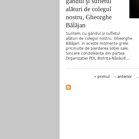
gândul şi sufletul
alături de colegul
nostru, Gheorghe
Bălăjan
Suntem cu gândul şi sufletul
alături de colegul nostru, Gheorghe
Bălăjan, în aceste momente grele
pricinuite de pierderea soţiei sale.
Sincere condoleanţe din partea
Organizaţiei PDL Bistriţa-Năsăud...
Pagini
« primul
‹ anterior