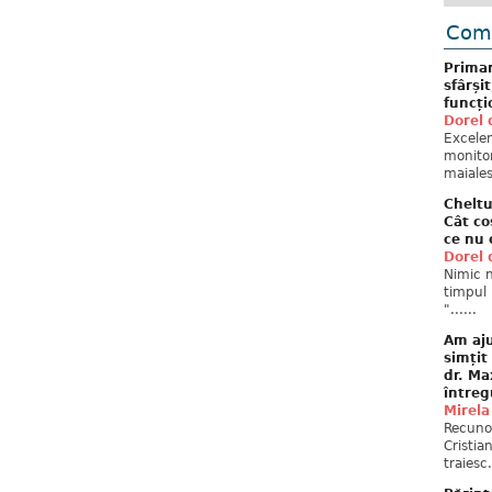
Come
Primar
sfârși
funcți
Dorel 
Excelent
monitor
maiales
Cheltu
Cât co
ce nu 
Dorel 
Nimic n
timpul 
"......
Am aju
simțit
dr. Ma
întreg
Mirela
Recuno
Cristia
traiesc.