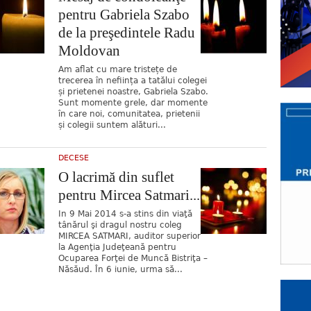
pentru Gabriela Szabo
de la preşedintele Radu
Moldovan
Am aflat cu mare tristețe de
trecerea în neființa a tatălui colegei
și prietenei noastre, Gabriela Szabo.
Sunt momente grele, dar momente
în care noi, comunitatea, prietenii
și colegii suntem alături...
DECESE
O lacrimă din suflet
pentru Mircea Satmari...
In 9 Mai 2014 s-a stins din viaţă
tânărul şi dragul nostru coleg
MIRCEA SATMARI, auditor superior
la Agenţia Judeţeană pentru
Ocuparea Forţei de Muncă Bistriţa –
Năsăud. În 6 iunie, urma să...