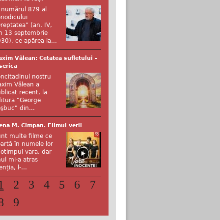
 numărul 879 al
riodicului
reptatea” (an. IV,
n 13 septembrie
30), ce apărea la...
xim Vălean: Cetatea sufletului -
serica
ncitadinul nostru
xim Vălean a
blicat recent, la
itura "George
şbuc" din...
ena M. Cîmpan. Filmul verii
nt multe filme ce
artă în numele lor
otimpul vara, dar
ul mi-a atras
enția, l-...
1
2
3
4
5
6
7
8
9