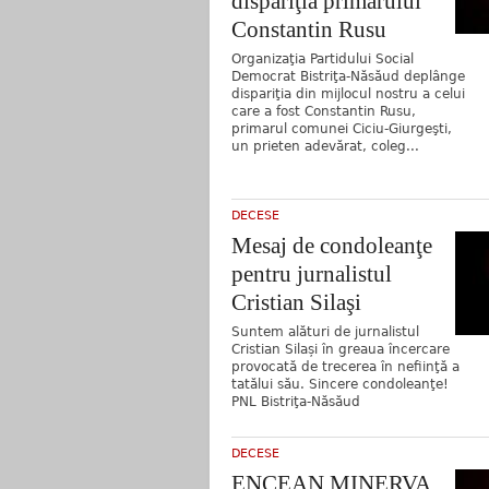
dispariţia primarului
Constantin Rusu
Organizaţia Partidului Social
Democrat Bistriţa-Năsăud deplânge
dispariţia din mijlocul nostru a celui
care a fost Constantin Rusu,
primarul comunei Ciciu-Giurgeşti,
un prieten adevărat, coleg...
DECESE
Mesaj de condoleanţe
pentru jurnalistul
Cristian Silaşi
Suntem alături de jurnalistul
Cristian Silași în greaua încercare
provocată de trecerea în nefiinţă a
tatălui său. Sincere condoleanţe!
PNL Bistriţa-Năsăud
DECESE
ENCEAN MINERVA