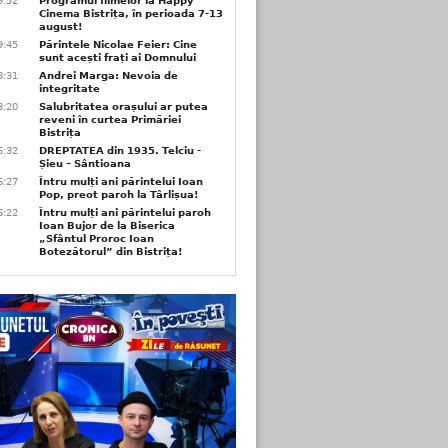
9:52
Programul filmelor la Happy
Cinema Bistrița, în perioada 7-13
august!
9:45
Părintele Nicolae Feier: Cine
sunt acești frați ai Domnului
8:31
Andrei Marga: Nevoia de
integritate
8:20
Salubritatea orașului ar putea
reveni în curtea Primăriei
Bistrița
6:32
DREPTATEA din 1935. Telciu -
Șieu – Sântioana
6:27
Întru mulți ani părintelui Ioan
Pop, preot paroh la Târlișua!
6:22
Întru mulți ani părintelui paroh
Ioan Bujor de la Biserica
„Sfântul Proroc Ioan
Botezătorul” din Bistrița!