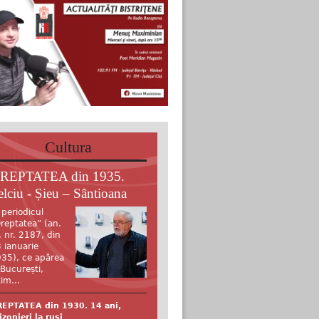
Cultura
REPTATEA din 1935.
elciu - Șieu – Sântioana
 periodicul
reptatea” (an.
, nr. 2187, din
 ianuarie
35), ce apărea
 București,
tim...
EPTATEA din 1930. 14 ani,
izonieri la ruși