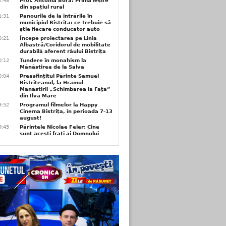
2:48
Prof. Antonia Bora: Prima ieșire
din spațiul rural
1:31
Panourile de la intrările în
municipiul Bistrița: ce trebuie să
știe fiecare conducător auto
0:21
Începe proiectarea pe Linia
Albastră/Coridorul de mobilitate
durabilă aferent râului Bistrița
0:12
Tundere în monahism la
Mănăstirea de la Salva
0:04
Preasfințitul Părinte Samuel
Bistrițeanul, la Hramul
Mănăstirii „Schimbarea la Față”
din Ilva Mare
9:52
Programul filmelor la Happy
Cinema Bistrița, în perioada 7-13
august!
9:45
Părintele Nicolae Feier: Cine
sunt acești frați ai Domnului