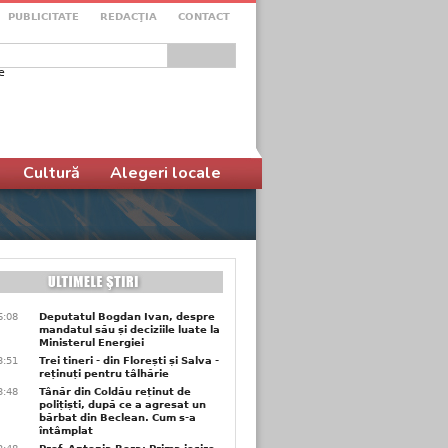
PUBLICITATE
REDACŢIA
CONTACT
e
ular de căutare
Cultură
Alegeri locale
6:08
Deputatul Bogdan Ivan, despre
mandatul său și deciziile luate la
Ministerul Energiei
3:51
Trei tineri - din Florești și Salva -
reținuți pentru tâlhărie
3:48
Tânăr din Coldău reținut de
polițiști, după ce a agresat un
bărbat din Beclean. Cum s-a
întâmplat