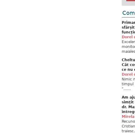
Come
Primar
sfârși
funcți
Dorel 
Excelent
monitor
maiales
Cheltu
Cât co
ce nu 
Dorel 
Nimic n
timpul 
"......
Am aju
simțit
dr. Ma
întreg
Mirela
Recuno
Cristia
traiesc.