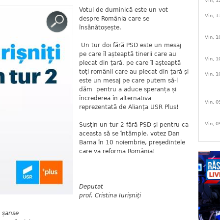
Vin, 1
Votul de duminică este un vot
Vin, 1
despre România care se
însănătoșește.
Vin, 1
Un tur doi fără PSD este un mesaj
pe care îl așteaptă tinerii care au
Vin, 1
plecat din țară, pe care îl așteaptă
toți românii care au plecat din țară și
Vin, 1
este un mesaj pe care putem să-l
dăm pentru a aduce speranța și
încrederea în alternativa
Vin, 0
reprezentată de Alianța USR Plus!
Vin, 0
Susțin un tur 2 fără PSD și pentru ca
aceasta să se întâmple, votez Dan
Barna în 10 noiembrie, preşedintele
care va reforma România!
Deputat
prof. Cristina Iurişniţi
e șanse