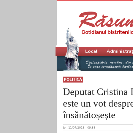
Meniu principal
Local
Administraț
POLITICĂ
Deputat Cristina 
este un vot despr
însănătoșește
Joi, 11/07/2019 - 09:39