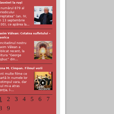
izonieri la ruși
 numărul 879 al
riodicului
reptatea” (an. IV,
n 13 septembrie
30), ce apărea la...
xim Vălean: Cetatea sufletului -
serica
ncitadinul nostru
xim Vălean a
blicat recent, la
itura "George
şbuc" din...
ena M. Cîmpan. Filmul verii
nt multe filme ce
artă în numele lor
otimpul vara, dar
ul mi-a atras
enția, l-...
1
2
3
4
5
6
7
8
9