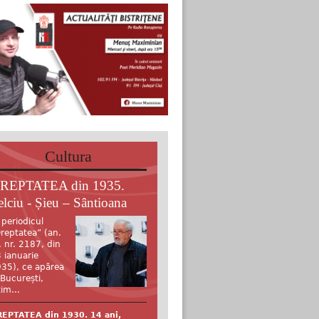
Cultura
REPTATEA din 1935.
elciu - Șieu – Sântioana
 periodicul
reptatea” (an.
, nr. 2187, din
 ianuarie
35), ce apărea
 București,
tim...
EPTATEA din 1930. 14 ani,