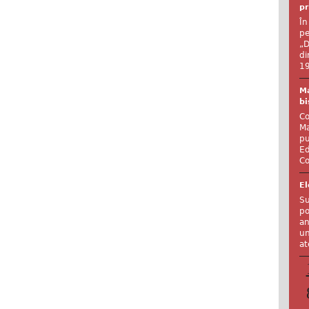
pr
În
pe
„D
di
19
Ma
bi
Co
Ma
pu
Ed
Co
El
Su
po
an
un
at