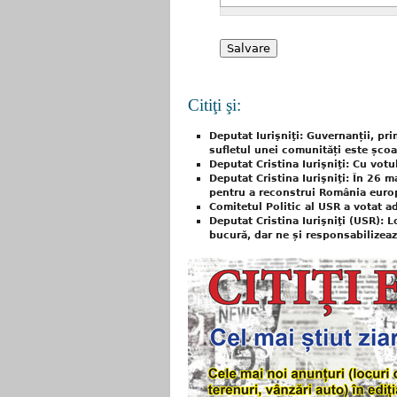
Citiţi şi:
Deputat Iurişniţi: Guvernanții, pri
sufletul unei comunități este școa
Deputat Cristina Iurişniţi: Cu vo
Deputat Cristina Iurişniţi: În 26 m
pentru a reconstrui România euro
Comitetul Politic al USR a votat 
Deputat Cristina Iurişniţi (USR): 
bucură, dar ne și responsabilizeaz