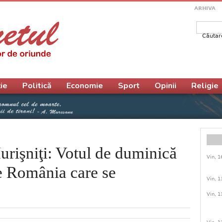
ARHIVA
Căutar
Form
ie
Politică
Economie
Sport
Opinii
Religie
Iurişniţi: Votul de duminică
Vin, 1
e România care se
Vin, 1
Vin, 1