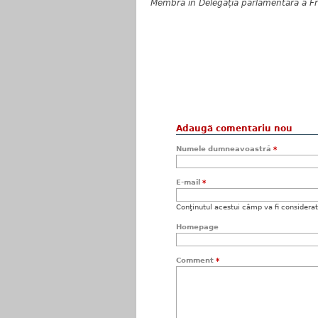
Membră în Delegația parlamentară a F
Adaugă comentariu nou
Numele dumneavoastră
*
E-mail
*
Conţinutul acestui câmp va fi considerat c
Homepage
Comment
*