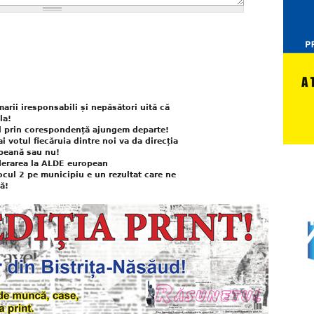
marii iresponsabili și nepăsători uită că
la!
tul prin corespondență ajungem departe!
ai votul fiecăruia dintre noi va da direcția
peană sau nu!
aderarea la ALDE european
Locul 2 pe municipiu e un rezultat care ne
ă!