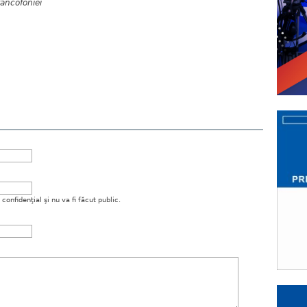
rancofoniei
onfidenţial şi nu va fi făcut public.