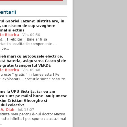
ntarii
ul Gabriel Lazany: Bistrița are, în
t, un sistem de supraveghere
onal și extins
de Bistrita
-
Vin, 09:50
... ! Felicitari ! Bine ar fi sa
izati si localitatile componente ...
 pe...
ieli mari cu autobuzele electrice.
stă bateria, asigurarea Casco și de
e gratis transportul VERDE
de Bistrita
-
Vin, 09:48
u este " gratis " in lumea asta ! Pe
" exploatarii... costurile sunt " scazute
ns la UPU Bistrița, iar eu am
 că sunt pe mâini bune. Mulţumesc
xim Cristian Gheorghe şi
ului colectiv!
 A. Olah
-
Joi, 13:07
stinta mea pentru d-nul doctor Maxim
n este infinita ! pot spune ca astazi mai
..