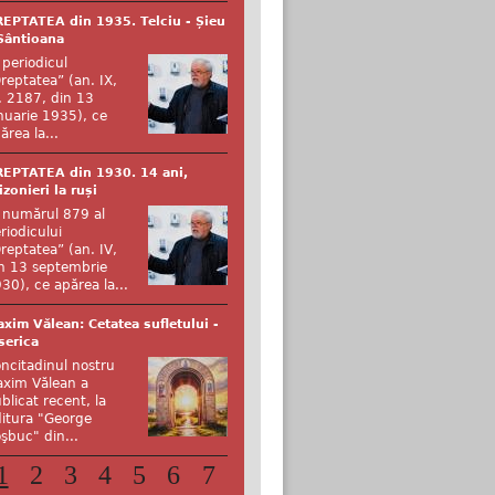
EPTATEA din 1935. Telciu - Șieu
Sântioana
 periodicul
reptatea” (an. IX,
. 2187, din 13
nuarie 1935), ce
ărea la...
EPTATEA din 1930. 14 ani,
izonieri la ruși
 numărul 879 al
riodicului
reptatea” (an. IV,
n 13 septembrie
30), ce apărea la...
xim Vălean: Cetatea sufletului -
serica
ncitadinul nostru
xim Vălean a
blicat recent, la
itura "George
şbuc" din...
1
2
3
4
5
6
7