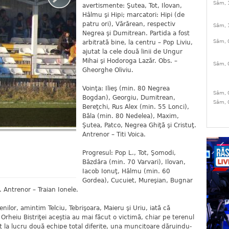
Sâm, 
avertismente: Şutea, Tot, Ilovan,
Hâlmu şi Hipi; marcatori: Hipi (de
patru ori), Vărărean, respectiv
Sâm, 
Negrea şi Dumitrean. Partida a fost
Sâm, 
arbitrată bine, la centru – Pop Liviu,
ajutat la cele două linii de Ungur
Mihai şi Hodoroga Lazăr. Obs. –
Sâm, 
Gheorghe Oliviu.
Voinţa: Ilieş (min. 80 Negrea
Sâm, 
Bogdan), Georgiu, Dumitrean,
Sâm, 
Bereţchi, Rus Alex (min. 55 Lonci),
Băla (min. 80 Nedelea), Maxim,
Şutea, Patco, Negrea Ghiţă şi Cristuţ.
Antrenor – Titi Voica.
Progresul: Pop L., Tot, Şomodi,
Bâzdâra (min. 70 Varvari), Ilovan,
Iacob Ionuţ, Hâlmu (min. 60
Gordea), Cucuiet, Mureşian, Bugnar
 Antrenor – Traian Ionele.
nilor, amintim Telciu, Tebrişoara, Maieru şi Uriu, iată că
Orheiu Bistriţei aceştia au mai făcut o victimă, chiar pe terenul
 la lucru două echipe total diferite, una muncitoare dăruindu-