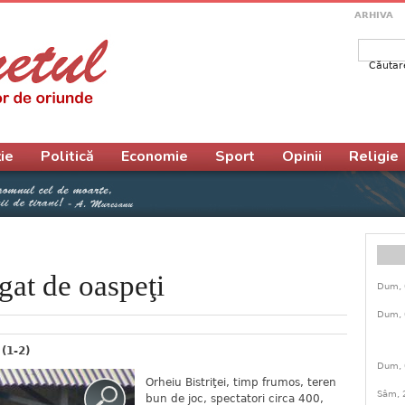
ARHIVA
Căutar
Form
ie
Politică
Economie
Sport
Opinii
Religie
gat de oaspeţi
Dum, 
Dum, 
 (1-2)
Dum, 
Orheiu Bistriţei, timp frumos, teren
Sâm, 
bun de joc, spectatori circa 400,