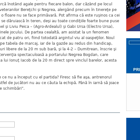
 parcă înotând agale pentru fiecare balon, dar căzând pe locul
veteranilor Bereţchi şi Negrea, alergând precum în tinereţe pe
 o floare nu se face primăvară. Pot afirma că este ruşinos ca cei
u se dăruiască în teren, deşi au toate condiţiile foarte bune puse
nel şi Liviu Peica – (Agro-Ardealul) şi Gabi Ursa (Electro Ursa),
nele jocului. De partea cealaltă, am asistat la un fenomen
t de patru ori, fiind totodată argintul viu al oaspeţilor. Noul
e pe tabela de marcaj, iar de la gazde au redus din handicap,
ri libere de la 20 m sub bară, şi la 4-2 – Dumitrean, înscrie şi
intervenţia spectaculoasă a portarului Negrea Bogdan, care
 a lui Ionuţ Iacob de la 20 m direct spre vinclul barelor, acesta
e nu a început cu el partida? Firesc să fie aşa, antrenorul
Astfel de jucători nu au ce căuta la echipă. Până în iarnă să joace
te schimbări”.