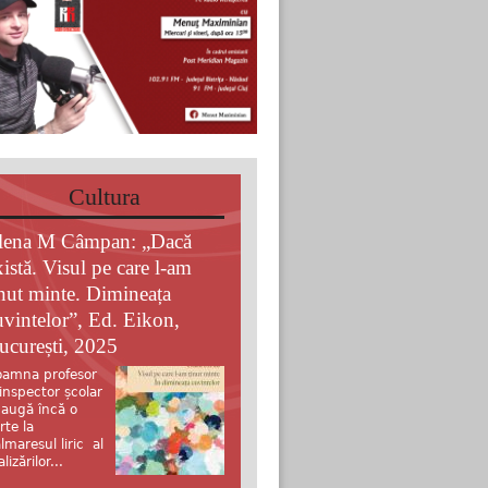
Cultura
lena M Câmpan: „Dacă
xistă. Visul pe care l-am
inut minte. Dimineața
uvintelor”, Ed. Eikon,
ucurești, 2025
amna profesor
 inspector școlar
augă încă o
rte la
lmaresul liric al
alizărilor...