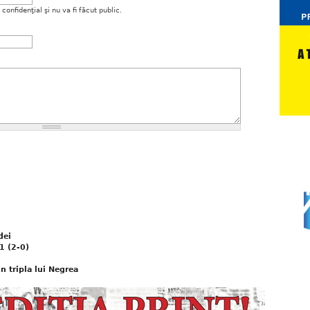
onfidenţial şi nu va fi făcut public.
dei
1 (2-0)
in tripla lui Negrea