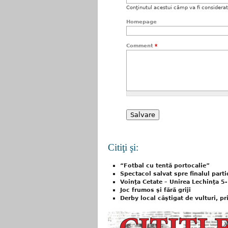
Conţinutul acestui câmp va fi considerat c
Homepage
Comment
*
Citiţi şi:
“Fotbal cu tentă portocalie”
Spectacol salvat spre finalul parti
Voinţa Cetate – Unirea Lechinţa 5-
Joc frumos şi fără griji
Derby local câştigat de vulturi, pr