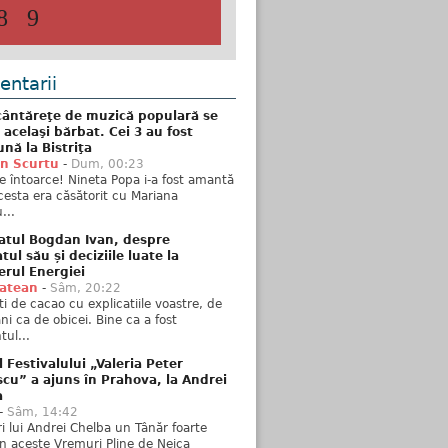
8
9
ntarii
ântăreţe de muzică populară se
 acelaşi bărbat. Cei 3 au fost
nă la Bistriţa
n Scurtu
-
Dum, 00:23
e întoarce! Nineta Popa i-a fost amantă
esta era căsătorit cu Mariana
...
atul Bogdan Ivan, despre
ul său și deciziile luate la
erul Energiei
tatean
-
Sâm, 20:22
ti de cacao cu explicatiile voastre, de
i ca de obicei. Bine ca a fost
ul...
l Festivalului „Valeria Peter
cu” a ajuns în Prahova, la Andrei
a
-
Sâm, 14:42
ări lui Andrei Chelba un Tânăr foarte
în aceste Vremuri Pline de Neica