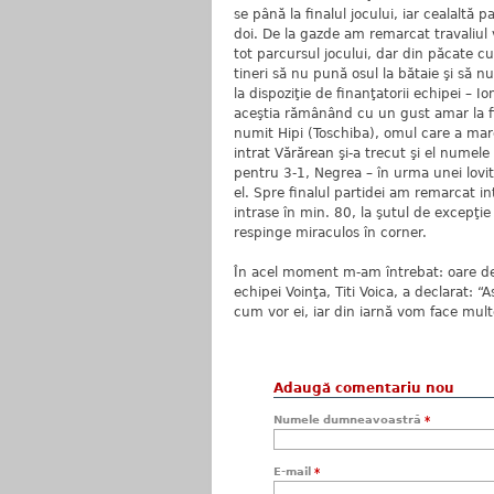
se până la finalul jocului, iar cealaltă
doi. De la gazde am remarcat travaliul 
tot parcursul jocului, dar din păcate cu
tineri să nu pună osul la bătaie şi să n
la dispoziţie de finanţatorii echipei – Io
aceştia rămânând cu un gust amar la fi
numit Hipi (Toschiba), omul care a marca
intrat Vărărean şi-a trecut şi el numel
pentru 3-1, Negrea – în urma unei lovitu
el. Spre finalul partidei am remarcat 
intrase în min. 80, la şutul de excepţie
respinge miraculos în corner.
În acel moment m-am întrebat: oare de c
echipei Voinţa, Titi Voica, a declarat: “
cum vor ei, iar din iarnă vom face mul
Adaugă comentariu nou
Numele dumneavoastră
*
E-mail
*