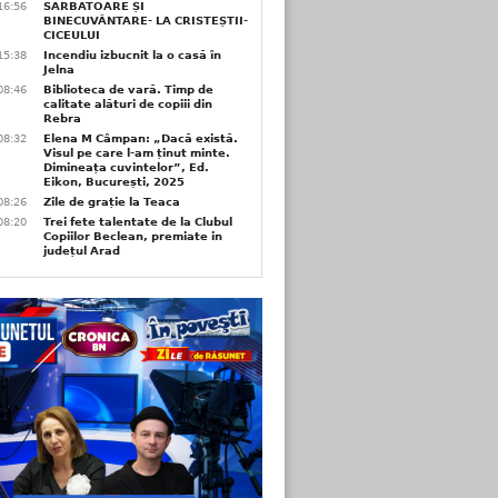
16:56
SĂRBĂTOARE ȘI
BINECUVÂNTARE- LA CRISTEȘTII-
CICEULUI
15:38
Incendiu izbucnit la o casă în
Jelna
08:46
Biblioteca de vară. Timp de
calitate alături de copiii din
Rebra
08:32
Elena M Câmpan: „Dacă există.
Visul pe care l-am ținut minte.
Dimineața cuvintelor”, Ed.
Eikon, București, 2025
08:26
Zile de grație la Teaca
08:20
Trei fete talentate de la Clubul
Copiilor Beclean, premiate in
județul Arad