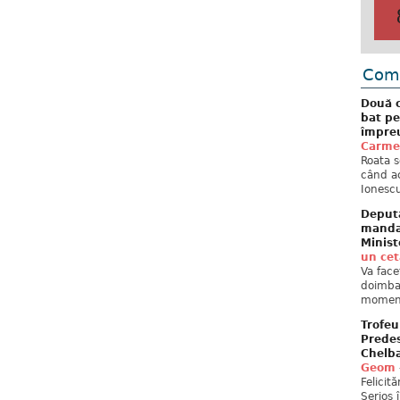
Come
Două c
bat pe
împreu
Carme
Roata s
când ac
Ionescu
Deput
mandat
Minist
un ce
Va face
doimban
moment
Trofeu
Predes
Chelb
Geom
Felicit
Serios 