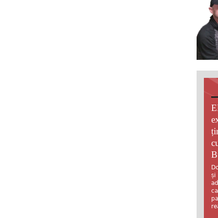
E
e
ț
c
B
Do
și
ad
ca
pa
re