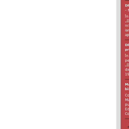
DR
– 
În
„D
nr
ia
ap
DR
pr
În
pe
„D
di
19
Ma
bi
Co
Ma
pu
Ed
Co