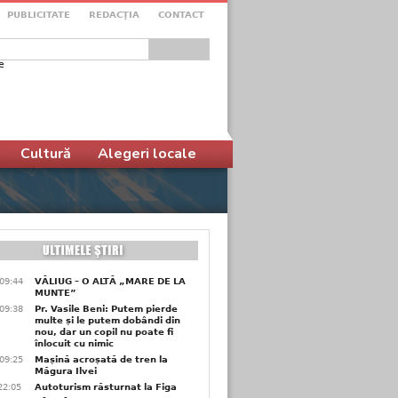
PUBLICITATE
REDACŢIA
CONTACT
e
ular de căutare
Cultură
Alegeri locale
09:44
VĂLIUG – O ALTĂ „MARE DE LA
MUNTE”
09:38
Pr. Vasile Beni: Putem pierde
multe și le putem dobândi din
nou, dar un copil nu poate fi
înlocuit cu nimic
09:25
Mașină acroșată de tren la
Măgura Ilvei
22:05
Autoturism răsturnat la Figa