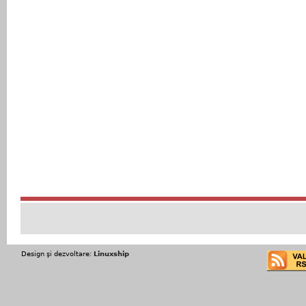
Design şi dezvoltare:
Linuxship