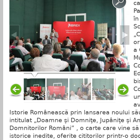
ca
Pa
în
Sc
„C
or
a 
Mu
Co
Ed
bi
Co
un
av
Istorie Românească prin lansarea noului să
intitulat „Doamne şi Domniţe, Jupâniţe şi A
Domnitorilor Români” , o carte care vine să
istorice inedite, oferite cititorilor printr-o