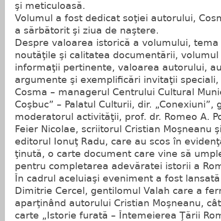
şi meticuloasă.
Volumul a fost dedicat soţiei autorului, Cos
a sărbătorit şi ziua de naştere.
Despre valoarea istorică a volumului, tema
noutăţile şi calitatea documentării, volumul
informaţii pertinente, valoarea autorului, au
argumente şi exemplificări invitaţii speciali, 
Cosma – managerul Centrului Cultural Muni
Coşbuc” – Palatul Culturii, dir. „Conexiuni”,
moderatorul activităţii, prof. dr. Romeo A. P
Feier Nicolae, scriitorul Cristian Moşneanu şi
editorul Ionuţ Radu, care au scos în evidenţ
ţinută, o carte document care vine să umple 
pentru completarea adevăratei istorii a Rom
În cadrul aceluiaşi eveniment a fost lansată
Dimitrie Cercel, gentilomul Valah care a fe
aparţinând autorului Cristian Moşneanu, cât
carte „Istorie furată – Întemeierea Ţării R