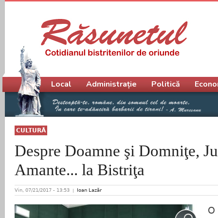
Meniu principal
Local
Administrație
Politică
Econo
CULTURĂ
Despre Doamne şi Domniţe, Jup
Amante... la Bistriţa
Vin, 07/21/2017 - 13:53
Ioan Lazăr
O 