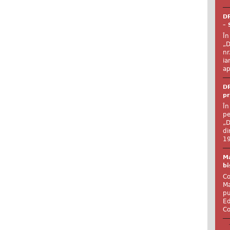
DR
– 
În
„D
nr
ia
ap
DR
pr
În
pe
„D
di
19
Ma
bi
Co
Ma
pu
Ed
Co