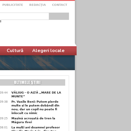
PUBLICITATE
REDACŢIA
CONTACT
e
ular de căutare
Cultură
Alegeri locale
09:44
VĂLIUG – O ALTĂ „MARE DE LA
MUNTE”
09:38
Pr. Vasile Beni: Putem pierde
multe și le putem dobândi din
nou, dar un copil nu poate fi
înlocuit cu nimic
09:25
Mașină acroșată de tren la
Măgura Ilvei
08:01
La mulți ani doamnei profesor