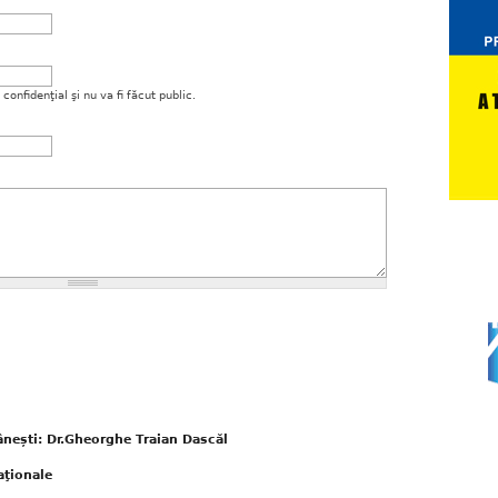
onfidenţial şi nu va fi făcut public.
mânești: Dr.Gheorghe Traian Dascăl
aţionale