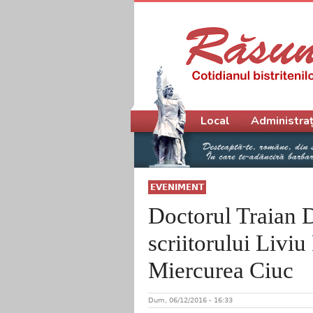
Meniu principal
Local
Administraț
EVENIMENT
Doctorul Traian D
scriitorului Livi
Miercurea Ciuc
Dum, 06/12/2016 - 16:33