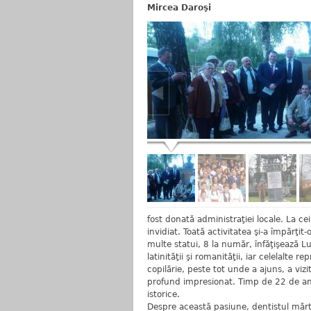
Mircea Daroşi
fost donată administraţiei locale. La ce
invidiat. Toată activitatea şi-a împărţi
multe statui, 8 la număr, înfăţişează L
latinităţii şi romanităţii, iar celelalte re
copilărie, peste tot unde a ajuns, a vizi
profund impresionat. Timp de 22 de ani
istorice.
Despre această pasiune, dentistul mărt