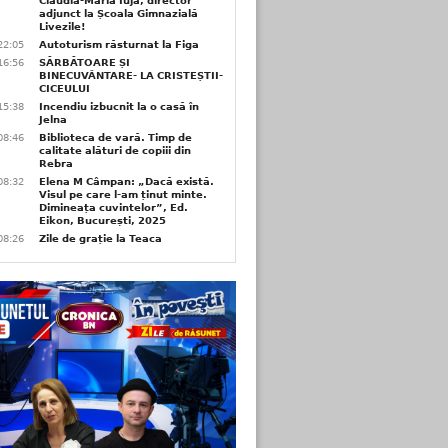
Claudia-Maria Iuja, director
adjunct la Școala Gimnazială
Livezile!
22:05
Autoturism răsturnat la Figa
16:56
SĂRBĂTOARE ȘI
BINECUVÂNTARE- LA CRISTEȘTII-
CICEULUI
15:38
Incendiu izbucnit la o casă în
Jelna
08:46
Biblioteca de vară. Timp de
calitate alături de copiii din
Rebra
08:32
Elena M Câmpan: „Dacă există.
Visul pe care l-am ținut minte.
Dimineața cuvintelor”, Ed.
Eikon, București, 2025
08:26
Zile de grație la Teaca