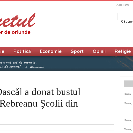
ARHIVA
Căutar
Form
ie
Politică
Economie
Sport
Opinii
Religie
ascăl a donat bustul
Dum, 
u Rebreanu Şcolii din
Dum, 
Dum, 
Dum, 