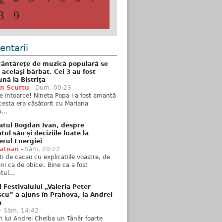
8
9
ntarii
ântăreţe de muzică populară se
 acelaşi bărbat. Cei 3 au fost
nă la Bistriţa
n Scurtu
-
Dum, 00:23
e întoarce! Nineta Popa i-a fost amantă
esta era căsătorit cu Mariana
...
atul Bogdan Ivan, despre
ul său și deciziile luate la
erul Energiei
tatean
-
Sâm, 20:22
ti de cacao cu explicatiile voastre, de
i ca de obicei. Bine ca a fost
ul...
l Festivalului „Valeria Peter
cu” a ajuns în Prahova, la Andrei
a
-
Sâm, 14:42
ări lui Andrei Chelba un Tânăr foarte