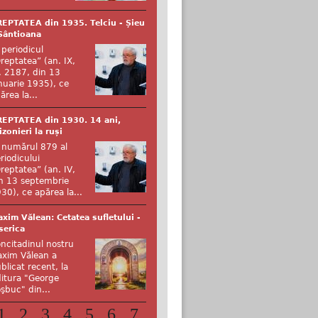
EPTATEA din 1935. Telciu - Șieu
Sântioana
 periodicul
reptatea” (an. IX,
. 2187, din 13
nuarie 1935), ce
ărea la...
EPTATEA din 1930. 14 ani,
izonieri la ruși
 numărul 879 al
riodicului
reptatea” (an. IV,
n 13 septembrie
30), ce apărea la...
xim Vălean: Cetatea sufletului -
serica
ncitadinul nostru
xim Vălean a
blicat recent, la
itura "George
şbuc" din...
1
2
3
4
5
6
7