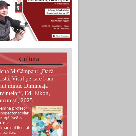
Cultura
lena M Câmpan: „Dacă
xistă. Visul pe care l-am
inut minte. Dimineața
uvintelor”, Ed. Eikon,
ucurești, 2025
amna profesor
 inspector școlar
augă încă o
rte la
lmaresul liric al
alizărilor...