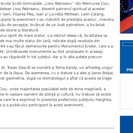
recute Şcolii Gimnaziale ,,Liviu Rebreanu’’ din Miercurea Ciuc,
rdelean Liviu Rebreanu, devenit patronul spiritual al acestei
an Seni, Floarea Pleş, Ioan şi Lucreţia Mititean, Leon Catarig,
icipanţi la eveniment s-au mândrit de prestaţia acestui ,,mecena
ău de excepţie, încărcat de un înalt patriotism, a încântat
de istorie şi literatură.
ui spirit de mare orator, s-a reţinut ideea că, localitatea sa
ele mai multe statui din ţară, ridicate după revoluţia din
4 s-au făcut demersurile pentru Monumentul Eroilor, care a şi
1996. Următoarele monumente au fost amplasate în aceeaşi
e s-au răspândit în tot judeţul, dar şi în alte judeţe precum
pe dr. Traian Dascăl se numără şi Toma Karoly, un arheolog ungur
n de la Ilişua. De asemenea, cu o statuie s-a ales şi Janos Bolyai,
nat geometria, după ce stomatologul a aflat că acesta se trage
Ciuc, unde majoritatea populaţiei este de etnie maghiară, a
e în valoare oamenii de ştiinţă şi cultură, nu trebuie să existe
 pe care le-a exprimat în prezenţa prefectului judeţului Harghita,
e şi a publicului participant la acest eveniment.