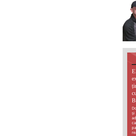
E
e
ț
c
B
Do
și
ad
ca
pa
re