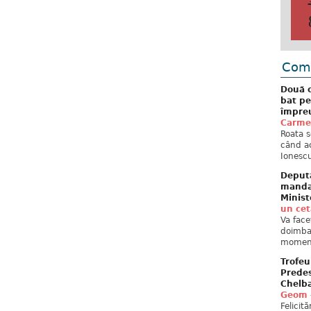
Come
Două c
bat pe
împreu
Carme
Roata s
când ac
Ionescu
Deput
mandat
Minist
un ce
Va face
doimban
moment
Trofeu
Predes
Chelb
Geom
Felicit