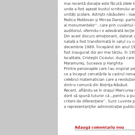
mai recentă donaţie este făcută zilele t
unde a fost aşezat bustul scriitorului a
unităţi şcolare. Astriştii năsăudeni : Io
Rodica Moldovan şi Mircea Daroşi, part
al monumentelor’’, care prin cuvântul s
auditoriul, oferindu-i o adevărată lecţie 
Din acest discurs emoţionant, datorat un
natală a fost transformată în satul cu c
decembrie 1989. Începând din anul 199
fost inaugurat doi ani mai târziu, în 
localitate, Cristeştii Ciceului, după car
Maramureş, Suceava şi Harghita
Printre personajele care l-au inspirat 
ce a început cercetările la castrul roma
celebrul matematician care a revoluţio
dintr-o comună din Bistriţa-Năsăud.
Recent, aflându-se în oraşul Miercurea 
dorit să spună tuturor că ,,pentru a pun
criterii de diferenţiere’’. Sunt cuvinte
a reprezentanţilor administraţiei public
Adaugă comentariu nou