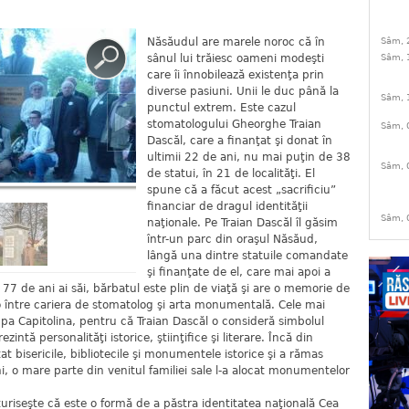
Năsăudul are marele noroc că în
Sâm, 
sânul lui trăiesc oameni modeşti
Sâm, 
care îi înnobilează existenţa prin
diverse pasiuni. Unii le duc până la
Sâm, 
punctul extrem. Este cazul
stomatologului Gheorghe Traian
Sâm, 
Dascăl, care a finanţat şi donat în
ultimii 22 de ani, nu mai puţin de 38
Sâm, 
de statui, în 21 de localităţi. El
spune că a făcut acest „sacrificiu”
financiar de dragul identităţii
Sâm, 
naţionale. Pe Traian Dascăl îl găsim
într-un parc din oraşul Năsăud,
lângă una dintre statuile comandate
şi finanţate de el, care mai apoi a
i 77 de ani ai săi, bărbatul este plin de viaţă şi are o memorie de
t-o între cariera de stomatolog şi arta monumentală. Cele mai
upa Capitolina, pentru că Traian Dascăl o consideră simbolul
prezintă personalităţi istorice, ştiinţifice şi literare. Încă din
tat bisericile, bibliotecile şi monumentele istorice şi a rămas
, o mare parte din venitul familiei sale l-a alocat monumentelor
uriseşte că este o formă de a păstra identitatea naţională Cea