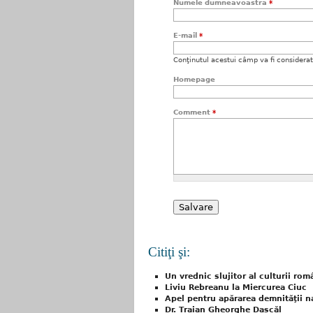
Numele dumneavoastră
*
E-mail
*
Conţinutul acestui câmp va fi considerat c
Homepage
Comment
*
Citiţi şi:
Un vrednic slujitor al culturii ro
Liviu Rebreanu la Miercurea Ciuc
Apel pentru apărarea demnităţii n
Dr. Traian Gheorghe Dascăl