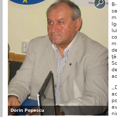
B-
sa
mi
Ig
lu
co
mi
de
ţă
S
de
ad
,,
a
po
a
Dorin Popescu
ni