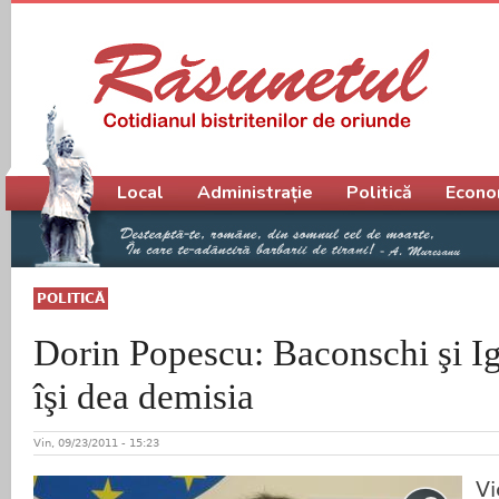
Meniu principal
Local
Administrație
Politică
Econo
POLITICĂ
Dorin Popescu: Baconschi şi Iga
îşi dea demisia
Vin, 09/23/2011 - 15:23
Vi