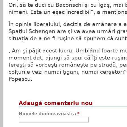
Ori, să te duci cu Baconschi şi cu Igaş, mai 
nimeni. Este un eşec incredibil”, a menţion
În opinia liberalului, decizia de amânare a 
Spaţiul Schengen are şi va avea urmări grav
situaţia de a ne fi ruşine să spunem că su
,,Am şi păţit acest lucru. Umblând foarte mu
moment dat, ajungi să spui că îţi este ruşine
fereşti să vorbeşti româneşte pe stradă, pe
colţurile vezi numai ţigani, numai cerşetori
Popescu.
Adaugă comentariu nou
Numele dumneavoastră
*