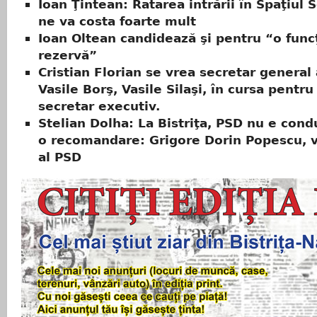
Ioan Ţintean: Ratarea intrării în Spaţiul
ne va costa foarte mult
Ioan Oltean candidează şi pentru “o func
rezervă”
Cristian Florian se vrea secretar general 
Vasile Borş, Vasile Silaşi, în cursa pentru
secretar executiv.
Stelian Dolha: La Bistriţa, PSD nu e cond
o recomandare: Grigore Dorin Popescu, vi
al PSD