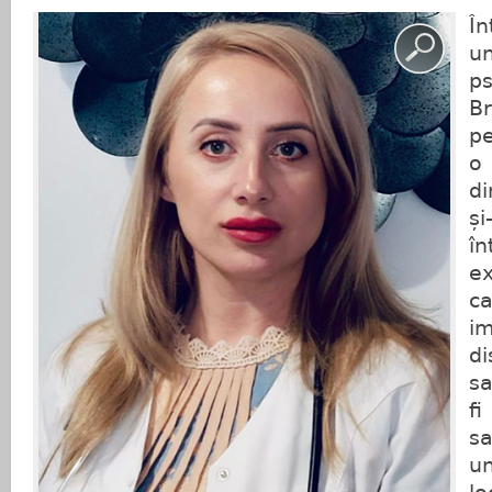
În
u
p
Br
pe
o 
di
ș
î
e
c
i
di
sa
fi
s
u