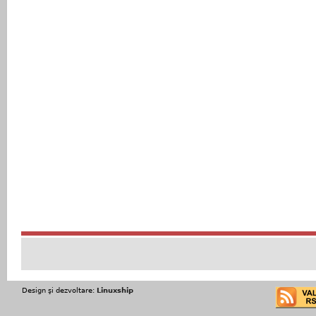
Design şi dezvoltare:
Linuxship