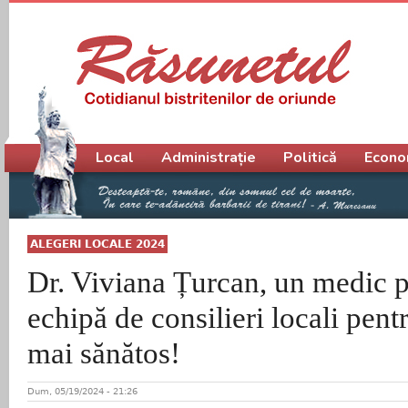
Meniu principal
Local
Administrație
Politică
Econo
ALEGERI LOCALE 2024
Dr. Viviana Țurcan, un medic ps
echipă de consilieri locali pen
mai sănătos!
Dum, 05/19/2024 - 21:26