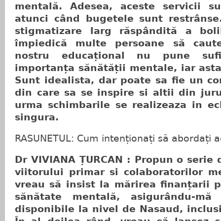
mentală. Adesea, aceste servicii su
atunci când bugetele sunt restrânse.
stigmatizare larg răspândită a boli
împiedică multe persoane să caute
nostru educațional nu pune sufi
importanța sănătății mentale, iar ast
Sunt idealista, dar poate sa fie un c
din care sa se inspire si altii din jur
urma schimbarile se realizeaza in e
singura.
RASUNETUL: Cum intenționați să abordați a
Dr VIVIANA ȚURCAN : Propun o serie 
viitorului primar si colaboratorilor m
vreau să insist la mărirea finanțarii p
sănătate mentală, asigurându-mă
disponibile la nivel de Nasaud, inclusi