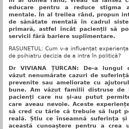
În al doilea rând, vreau să lansez 
educare pentru a reduce stigma as
mentale. În al treilea rând, propun int
de sănătate mentală în cadrul siste
primară, astfel încât pacienții să p
servicii fără bariere suplimentare.
RASUNETUL: Cum v-a influențat experiența 
de psihiatru decizia de a intra în politică?
Dr VIVIANA ȚURCAN: De-a lungul c
văzut nenumărate cazuri de suferință 
prevenite sau ameliorate cu ajutorul
bune. Am văzut familii distruse de l
pacienți care nu și-au putut permit
care aveau nevoie. Aceste experienț
să cred cu tărie că trebuie să lupt 
reală. Știu ce înseamnă suferința și
această cunoaștere pentru a crea 