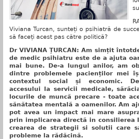
l
su
R
Viviana Turcan, sunteți o psihiatră de succ
să faceți acest pas către politică?
Dr VIVIANA ȚURCAN: Am simțit întotd
de medic psihiatru este de a ajuta oa
mai bune. De-a lungul anilor, am o
dintre problemele pacienților mei îș
contextul social și economic. D
accesului la servicii medicale, sărăci
locurile de muncă precare - toate ace
sănătatea mentală a oamenilor. Am aju
pot avea un impact mai mare asupra 
prin implicarea directă in consilierea 
crearea de strategii si solutii care 
probleme la rădăcină.