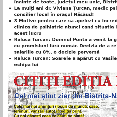
înainte de toate, județul meu unic, Bistr
La mulți ani dr. Viviana Țurcan, medic psi
consilier local în orașul Năsăud!
3 Motive pentru care sa apelezi cu incred
clinica de psihiatrie atunci cand situati
acest lucru
Raluca Turcan: Domnul Ponta a venit la 
cu promisiuni fără număr. Decizia de a re
salariile cu 8%, o decizie perversă
Raluca Turcan: Soarele a apărut cu Vasile
echipa lui