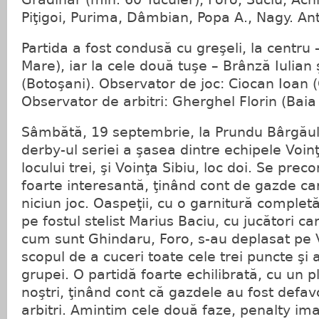
Piţigoi, Purima, Dâmbian, Popa A., Nagy. Ant
Partida a fost condusă cu greşeli, la centru
Mare), iar la cele două tuşe – Brânză Iulian 
(Botoşani). Observator de joc: Ciocan Ioan 
Observator de arbitri: Gherghel Florin (Baia
Sâmbătă, 19 septembrie, la Prundu Bârgăul
derby-ul seriei a şasea dintre echipele Voin
locului trei, şi Voinţa Sibiu, loc doi. Se preco
foarte interesantă, ţinând cont de gazde ca
niciun joc. Oaspeţii, cu o garnitură complet
pe fostul stelist Marius Baciu, cu jucători car
cum sunt Ghindaru, Foro, s-au deplasat pe 
scopul de a cuceri toate cele trei puncte şi a
grupei. O partidă foarte echilibrată, cu un p
noştri, ţinând cont că gazdele au fost defa
arbitri. Amintim cele două faze, penalty ima