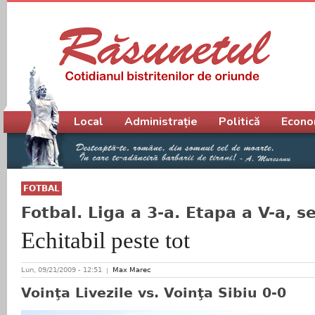
Meniu principal
Local
Administrație
Politică
Econo
FOTBAL
Fotbal. Liga a 3-a. Etapa a V-a, s
Echitabil peste tot
Lun, 09/21/2009 - 12:51
Max Marec
Voinţa Livezile vs. Voinţa Sibiu 0-0