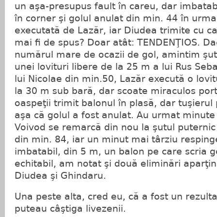
un aşa-presupus fault în careu, dar imbatab
în corner şi golul anulat din min. 44 în urma 
executată de Lazăr, iar Diudea trimite cu ca
mai fi de spus? Doar atât: TENDENŢIOS. Dac
numărul mare de ocazii de gol, amintim şut
unei lovituri libere de la 25 m a lui Rus Se
lui Nicolae din min.50, Lazăr execută o lovit
la 30 m sub bară, dar scoate miraculos port
oaspeţii trimit balonul în plasă, dar tuşierul 
aşa că golul a fost anulat. Au urmat minute
Voivod se remarcă din nou la şutul puternic 
din min. 84, iar un minut mai târziu resping
imbatabil, din 5 m, un balon pe care scria go
echitabil, am notat şi două eliminări aparţin
Diudea şi Ghindaru.
Una peste alta, cred eu, că a fost un rezultat
puteau câştiga livezenii.