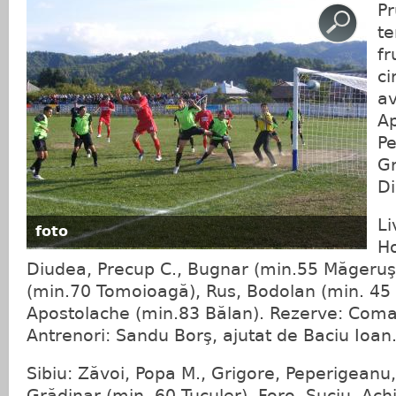
Pr
te
fr
ci
av
Ap
Pe
Gr
Di
Li
foto
Ho
Diudea, Precup C., Bugnar (min.55 Măgeruşa
(min.70 Tomoioagă), Rus, Bodolan (min. 45 
Apostolache (min.83 Bălan). Rezerve: Coma
Antrenori: Sandu Borş, ajutat de Baciu Ioan
Sibiu: Zăvoi, Popa M., Grigore, Peperigeanu
Grădinar (min. 60 Tuculer), Foro, Suciu, Ach