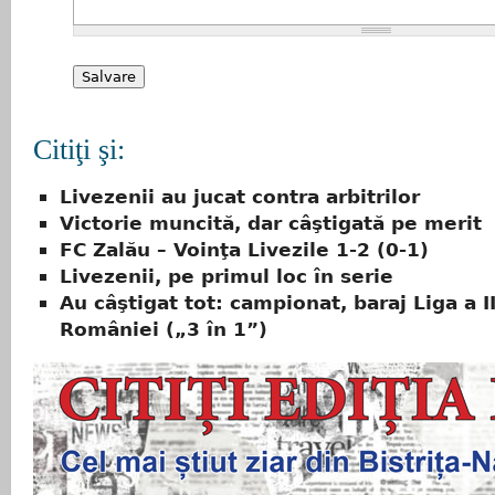
Citiţi şi:
Livezenii au jucat contra arbitrilor
Victorie muncită, dar câştigată pe merit
FC Zalău – Voinţa Livezile 1-2 (0-1)
Livezenii, pe primul loc în serie
Au câştigat tot: campionat, baraj Liga a II
României („3 în 1”)