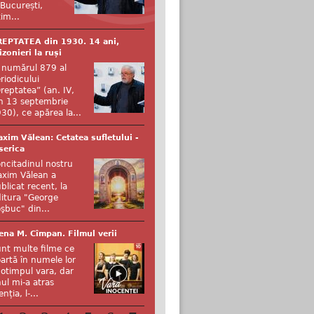
 București,
tim...
EPTATEA din 1930. 14 ani,
izonieri la ruși
 numărul 879 al
riodicului
reptatea” (an. IV,
n 13 septembrie
30), ce apărea la...
xim Vălean: Cetatea sufletului -
serica
ncitadinul nostru
xim Vălean a
blicat recent, la
itura "George
şbuc" din...
ena M. Cîmpan. Filmul verii
nt multe filme ce
artă în numele lor
otimpul vara, dar
ul mi-a atras
enția, l-...