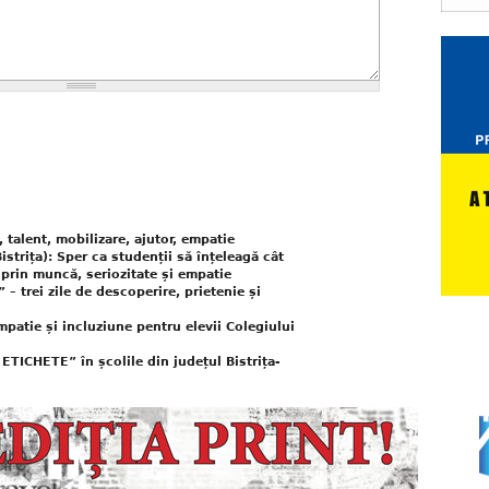
 talent, mobilizare, ajutor, empatie
strița): Sper ca studenții să înțeleagă cât
prin muncă, seriozitate și empatie
trei zile de descoperire, prietenie și
mpatie și incluziune pentru elevii Colegiului
ETICHETE” în școlile din județul Bistrița-