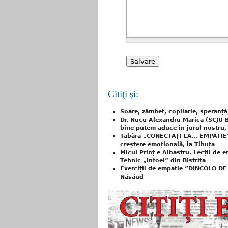
Citiţi şi:
Soare, zâmbet, copilarie, speranță,
Dr. Nucu Alexandru Marica (SCJU Bi
bine putem aduce în jurul nostru, 
Tabăra „CONECTAȚI LA… EMPATIE” – 
creștere emoțională, la Tihuța
Micul Prinț e Albastru. Lecții de e
Tehnic „Infoel” din Bistrița
Exerciții de empatie ”DINCOLO DE 
Năsăud