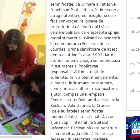
semnificație, ca urmare a inițiativei
Papei Ioan Paul al II-lea, în ideea de a
atrage atenția credincioșilor și celor
Vin, 0
fără convingeri religioase de
pretutindeni că lângă noi trăiesc
Joi, 1
oameni bolnavi, care așteaptă sprijin
moral și material. Găsind coincidență
în comemorarea Fecioarei de la
Lourdes, prima sărbătoare de acest
Joi, 1
gen a avut loc în anul 1993, iar de
atunci lumea întreagă se mobilizează
Joi, 1
în asumarea și împărțirea
responsabilității în situații de
Joi, 1
suferință, prin a oferi medicamente,
alimente, îndrumare, solidaritate,
conexiune, ascultare, recunoaștere,
Joi, 1
ajutor, compasiune, empatie.
Ecouri s-au regăsit, anul acesta, și la
Beclean. Voluntarii de la Crucea
Roșie au înțeles semnificația
momentului și au acționat. Așa au
ajuns copiii internați la Spitalul
Orășenesc Beclean să uite pentru o
clipă de situația dificilă în care se
regăsesc în realitatea imediată,