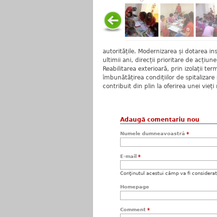
autoritățile. Modernizarea și dotarea ins
ultimii ani, direcții prioritare de acți
Reabilitarea exterioară, prin izolații ter
îmbunătățirea condițiilor de spitalizar
contribuit din plin la oferirea unei vieț
Adaugă comentariu nou
Numele dumneavoastră
*
E-mail
*
Conţinutul acestui câmp va fi considerat c
Homepage
Comment
*