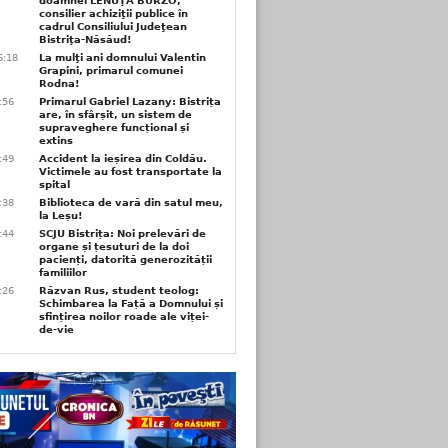
doamnei LENUŢA BURZO,
consilier achiziţii publice în
cadrul Consiliului Judeţean
Bistriţa-Năsăud!
6:18
La mulţi ani domnului Valentin
Grapini, primarul comunei
Rodna!
9:56
Primarul Gabriel Lazany: Bistrița
are, în sfârșit, un sistem de
supraveghere funcțional și
extins
9:49
Accident la ieșirea din Coldău.
Victimele au fost transportate la
spital
9:38
Biblioteca de vară din satul meu,
la Leșu!
6:44
SCJU Bistrița: Noi prelevări de
organe și țesuturi de la doi
pacienți, datorită generozității
familiilor
6:26
Răzvan Rus, student teolog:
Schimbarea la Față a Domnului și
sfințirea noilor roade ale viței-
de-vie