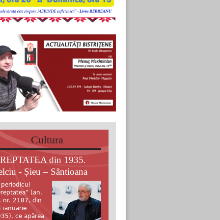
Cultura
REPTATEA din 1935.
elciu - Șieu – Sântioana
 periodicul
reptatea” (an.
, nr. 2187, din
 ianuarie
35), ce apărea