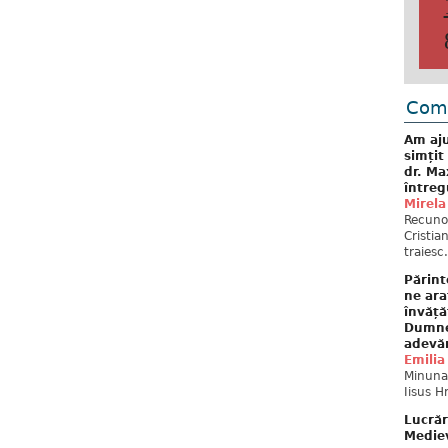
Come
Am aju
simțit
dr. Ma
întreg
Mirela
Recuno
Cristia
traiesc.
Părint
ne ara
învăță
Dumne
adevă
Emilia
Minunat
Iisus H
Lucrăr
Mediev