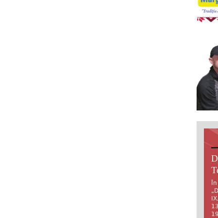
D
T
În
„D
IX
13
19