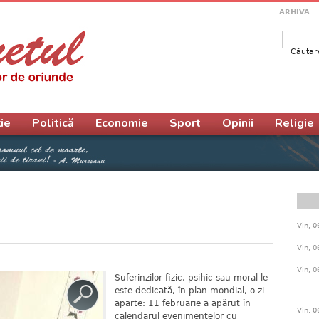
ARHIVA
Căutar
Form
ie
Politică
Economie
Sport
Opinii
Religie
Vin, 0
Vin, 0
Vin, 0
Suferinzilor fizic, psihic sau moral le
este dedicată, în plan mondial, o zi
aparte: 11 februarie a apărut în
Vin, 0
calendarul evenimentelor cu