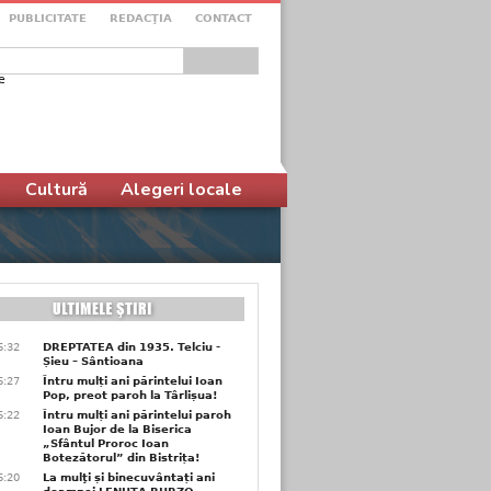
PUBLICITATE
REDACŢIA
CONTACT
e
ular de căutare
Cultură
Alegeri locale
6:32
DREPTATEA din 1935. Telciu -
Șieu – Sântioana
6:27
Întru mulți ani părintelui Ioan
Pop, preot paroh la Târlișua!
6:22
Întru mulți ani părintelui paroh
Ioan Bujor de la Biserica
„Sfântul Proroc Ioan
Botezătorul” din Bistrița!
6:20
La mulţi și binecuvântați ani