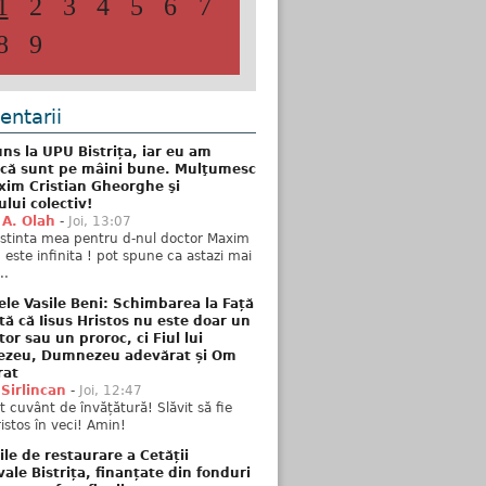
1
2
3
4
5
6
7
8
9
ntarii
ns la UPU Bistrița, iar eu am
 că sunt pe mâini bune. Mulţumesc
xim Cristian Gheorghe şi
ului colectiv!
 A. Olah
-
Joi, 13:07
stinta mea pentru d-nul doctor Maxim
n este infinita ! pot spune ca astazi mai
..
ele Vasile Beni: Schimbarea la Față
tă că Iisus Hristos nu este doar un
tor sau un proroc, ci Fiul lui
zeu, Dumnezeu adevărat și Om
rat
 Sirlincan
-
Joi, 12:47
 cuvânt de învățătură! Slăvit să fie
ristos în veci! Amin!
ile de restaurare a Cetății
ale Bistrița, finanțate din fonduri