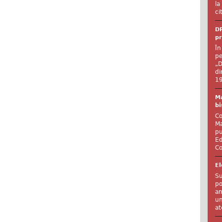
la
ci
DR
pr
În
pe
„D
di
19
Ma
bi
Co
Ma
pu
Ed
Co
El
Su
po
an
un
at