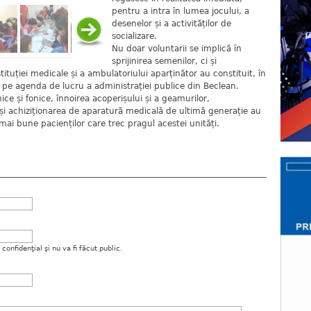
pentru a intra în lumea jocului, a
desenelor și a activităților de
socializare.
Nu doar voluntarii se implică în
sprijinirea semenilor, ci și
tituției medicale și a ambulatoriului aparținător au constituit, în
une pe agenda de lucru a administrației publice din Beclean.
mice și fonice, înnoirea acoperișului și a geamurilor,
e și achiziționarea de aparatură medicală de ultimă generație au
i mai bune pacienților care trec pragul acestei unități.
onfidenţial şi nu va fi făcut public.