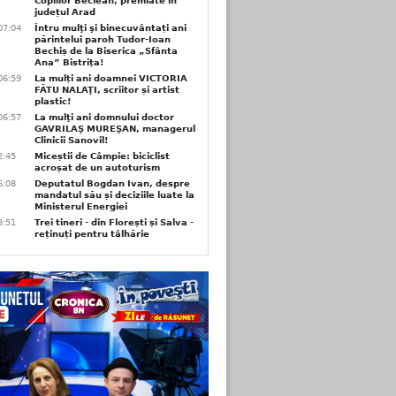
Copiilor Beclean, premiate in
județul Arad
07:04
Întru mulţi şi binecuvântați ani
părintelui paroh Tudor-Ioan
Bechiș de la Biserica „Sfânta
Ana” Bistrița!
06:59
La mulți ani doamnei VICTORIA
FĂTU NALAŢI, scriitor și artist
plastic!
06:57
La mulţi ani domnului doctor
GAVRILAŞ MUREŞAN, managerul
Clinicii Sanovil!
2:45
Miceștii de Câmpie: biciclist
acroșat de un autoturism
6:08
Deputatul Bogdan Ivan, despre
mandatul său și deciziile luate la
Ministerul Energiei
3:51
Trei tineri - din Florești și Salva -
reținuți pentru tâlhărie