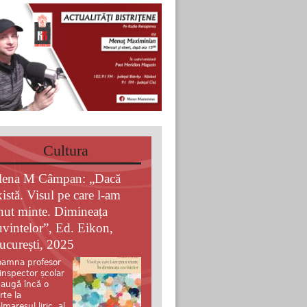
Cultura
lena M Câmpan: „Dacă
xistă. Visul pe care l-am
inut minte. Dimineața
uvintelor”, Ed. Eikon,
ucurești, 2025
amna profesor
 inspector școlar
augă încă o
rte la
lmaresul liric al