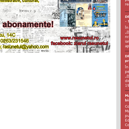
re
DR
– 
În
„D
nr
ia
ap
DR
pr
În
pe
„D
di
19
Ma
bi
Co
Ma
pu
Ed
Co