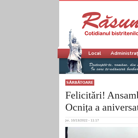
Meniu principal
Local
Administraț
SĂRBĂTOARE
Felicitări! Ansam
Ocnița a aniversat
Joi, 10/13/2022 - 11:17