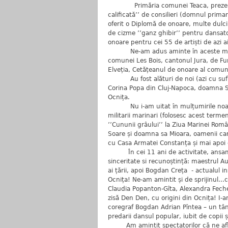
Primăria comunei Teaca, prezentă în 
calificată’’ de consilieri (domnul prim
oferit o Diplomă de onoare, multe dulciu
de cizme ’’ganz ghibir’’ pentru dansat
onoare pentru cei 55 de artiști de azi a
Ne-am adus aminte în aceste momente 
comunei Les Bois, cantonul Jura, de Fun
Elveția, Cetățeanul de onoare al comun
Au fost alături de noi (azi cu sufle
Corina Popa din Cluj-Napoca, doamna Si
Ocnița.
Nu i-am uitat în mulțumirile noastre 
militarii marinari (folosesc acest terme
’’Cununii grâului’’ la Ziua Marinei Român
Soare și doamna sa Mioara, oamenii care
cu Casa Armatei Constanța și mai apoi c
În cei 11 ani de activitate, ansambl
sinceritate si recunoștință: maestrul Au
ai țării, apoi Bogdan Creța - actualul in
Ocnița! Ne-am amintit și de sprijinul...co
Claudia Popanton-Gîta, Alexandra Fech
zisă Den Den, cu origini din Ocnița! I-
coregraf Bogdan Adrian Pîntea – un tân
predarii dansul popular, iubit de copii 
Am amintit spectatorilor că ne aflăm