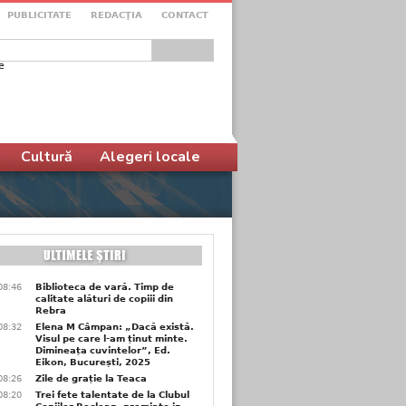
PUBLICITATE
REDACŢIA
CONTACT
e
ular de căutare
Cultură
Alegeri locale
08:46
Biblioteca de vară. Timp de
calitate alături de copiii din
Rebra
08:32
Elena M Câmpan: „Dacă există.
Visul pe care l-am ținut minte.
Dimineața cuvintelor”, Ed.
Eikon, București, 2025
08:26
Zile de grație la Teaca
08:20
Trei fete talentate de la Clubul