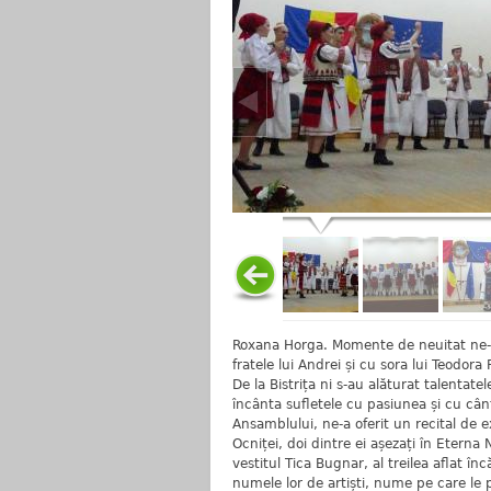
Roxana Horga. Momente de neuitat ne-a
fratele lui Andrei și cu sora lui Teodora
De la Bistrița ni s-au alăturat talentat
încânta sufletele cu pasiunea și cu cânt
Ansamblului, ne-a oferit un recital de 
Ocniței, doi dintre ei așezați în Eterna
vestitul Tica Bugnar, al treilea aflat în
numele lor de artiști, nume pe care le 