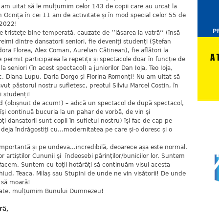
u am uitat să le mulțumim celor 143 de copii care au urcat la
n Ocnița în cei 11 ani de activitate și în mod special celor 55 de
e 2022!
tețe bine temperată, cauzate de ’’lăsarea la vatră’’ (însă
eimi dintre dansatorii seniori, fie deveniți studenți (Ștefan
ora Florea, Alex Coman, Aurelian Cătinean), fie aflători la
le permit participarea la repetiții și spectacole doar în funcție de
 seniori (în acest spectacol) a juniorilor Dan Ioja, Teo Ioja,
rec, Diana Lupu, Daria Dorgo și Florina Romonți! Nu am uitat să
ut păstorul nostru sufletesc, preotul Silviu Marcel Costin, în
ri studenți!
obișnuit de acum!) – adică un spectacol de după spectacol,
 își continuă bucuria la un pahar de vorbă, de vin și
oți dansatorii sunt copii în sufletul nostru) își fac de cap pe
eja îndrăgostiți cu...modernitatea pe care și-o doresc și o
antă și pe undeva...incredibilă, deoarece așa este normal,
 artiștilor Cununii și îndeosebi părinților/bunicilor lor. Suntem
 facem. Suntem cu toții hotărâți să continuăm visul acesta
rchiud, Teaca, Milaș sau Stupini de unde ne vin visătorii! De unde
a să moară!
toate, mulțumim Bunului Dumnezeu!
ră,