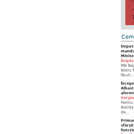
Come
Deput
mandat
Minist
Bogda
Măi Bog
Nistru 
făcut...
Începe
Albast
aferen
Sergi
Pentru 
Bistriț
de...
Primar
sfârși
funcți