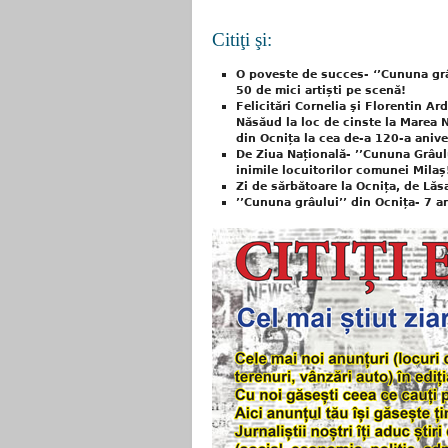
Citiţi şi:
O poveste de succes- ‘’Cununa grâu
50 de mici artiști pe scenă!
Felicitări Cornelia şi Florentin Ar
Năsăud la loc de cinste la Marea 
din Ocnița la cea de-a 120-a aniv
De Ziua Națională- ’’Cununa Grâului
inimile locuitorilor comunei Milaș
Zi de sărbătoare la Ocnița, de Lăs
’’Cununa grâului’’ din Ocnița- 7 an