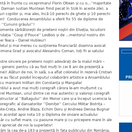
frunte cu viceprimarul Florin Oltean și cu o...’’majoritate
ar Damian Iustian Muntean fiind pecat în SUA în aceste zile), a
ri copiilor și, mai ales, încă 10 perechi de ghete și 10 perechi
ori! Conducerea Ansamblului a oferit fix 55 de diplome de
i ’’Cununii grâului’’!
sărbătorești de prietenii noştri din Elveția, locuitorii
dația ’’Coup d’Pouce’’ LesBois și de ...mentorul nostru din
ei Teaca – Daniel Hubleur!
tul și mai mereu cu susținerea financiară) doamna avocat
mona Grad și avocatul Alexandru Coman, toți fii ai satului
sincere pe prietenii noștri adevărați de la malul mării –
n generic pentru că au fost mulți în cei 8 ani de prezență a
e)! Alături de noi, în sală, s-a aflat colonelul în rezervă Cristian
 au făcut posibil începutul colaborării artistice a Ansamblului
u marinarii militari din Constanța și Mangalia!
ul a avut mai mulți coregrafi cărora le-am mulțumit cu
rel Muntean, unul dintre cei mai autentici și valoroși coregrafi
structor al ’’Baltagului’’ din Monor care și-a început ucenicia la
regrafic al dansatorilor ’’Doiniței’’ Cercului Militar Bistrița –
ete-Creța, Andrei Blaza, Echim Doru și Andreea Denisa Bugnar
am acordat apoi nota 10 și Diploma de onoare actualului
ăr cu suflet mare, cu pasiune mare și cu pricepere mare în ale
și apreciat de noi la superlativ!
 la cea de-a 183-a prezență în fața publicului din România,