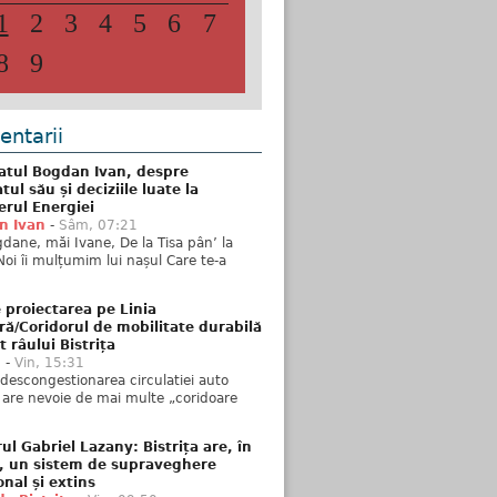
1
2
3
4
5
6
7
8
9
ntarii
atul Bogdan Ivan, despre
ul său și deciziile luate la
erul Energiei
n Ivan
-
Sâm, 07:21
dane, măi Ivane, De la Tisa pân’ la
Noi îi mulțumim lui nașul Care te-a
 proiectarea pe Linia
ră/Coridorul de mobilitate durabilă
t râului Bistrița
u
-
Vin, 15:31
descongestionarea circulatiei auto
a are nevoie de mai multe „coridoare
ul Gabriel Lazany: Bistrița are, în
t, un sistem de supraveghere
onal și extins