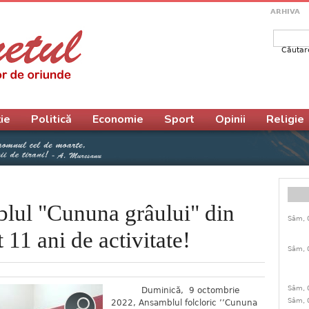
ARHIVA
Căutar
Form
ie
Politică
Economie
Sport
Opinii
Religie
blul "Cununa grâului" din
Sâm, 
 11 ani de activitate!
Sâm, 
Sâm, 
Duminică, 9 octombrie
Sâm, 
2022, Ansamblul folcloric ’’Cununa