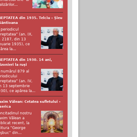
alizărilor...
EPTATEA din 1935. Telciu - Șieu
Sântioana
 periodicul
reptatea” (an. IX,
. 2187, din 13
nuarie 1935), ce
ărea la...
EPTATEA din 1930. 14 ani,
izonieri la ruși
 numărul 879 al
riodicului
reptatea” (an. IV,
n 13 septembrie
30), ce apărea la...
xim Vălean: Cetatea sufletului -
serica
ncitadinul nostru
xim Vălean a
blicat recent, la
itura "George
şbuc" din...