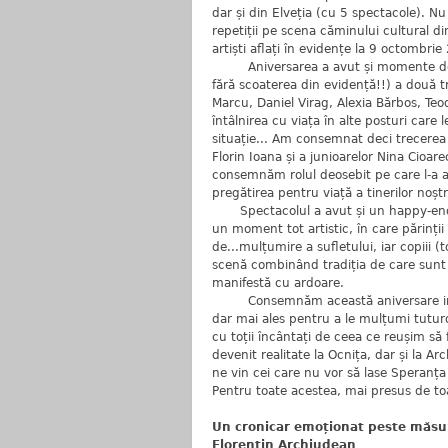
dar și din Elveția (cu 5 spectacole). N
repetiții pe scena căminului cultural di
artiști aflați în evidențe la 9 octombri
Aniversarea a avut și momente de tris
fără scoaterea din evidență!!) a două tr
Marcu, Daniel Virag, Alexia Bărbos, Teod
întâlnirea cu viața în alte posturi care 
situație... Am consemnat deci trecerea la
Florin Ioana și a junioarelor Nina Cioa
consemnăm rolul deosebit pe care l-a av
pregătirea pentru viață a tinerilor noșt
Spectacolul a avut și un happy-end (
un moment tot artistic, în care părinții
de...mulțumire a sufletului, iar copiii (t
scenă combinând tradiția de care sunt d
manifestă cu ardoare.
Consemnăm această aniversare import
dar mai ales pentru a le mulțumi tuturor
cu toții încântați de ceea ce reușim să
devenit realitate la Ocnița, dar și la A
ne vin cei care nu vor să lase Speranț
Pentru toate acestea, mai presus de 
Un cronicar emoționat peste măsu
Florentin Archiudean