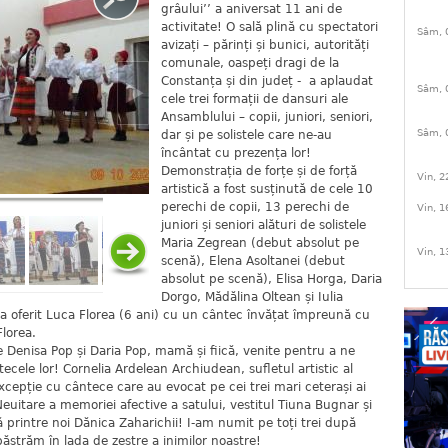
grâului’’ a aniversat 11 ani de
activitate! O sală plină cu spectatori
Sâm, 
avizați – părinți și bunici, autorități
comunale, oaspeți dragi de la
Constanța și din județ - a aplaudat
Sâm, 
cele trei formații de dansuri ale
Ansamblului – copii, juniori, seniori,
Sâm, 
dar și pe solistele care ne-au
încântat cu prezența lor!
Demonstrația de forțe și de forță
Vin, 2
artistică a fost susținută de cele 10
perechi de copii, 13 perechi de
Vin, 1
juniori și seniori alături de solistele
Maria Zegrean (debut absolut pe
Vin, 1
scenă), Elena Asoltanei (debut
absolut pe scenă), Elisa Horga, Daria
Dorgo, Mădălina Oltean și Iulia
 oferit Luca Florea (6 ani) cu un cântec învățat împreună cu
 Florea.
ele Denisa Pop și Daria Pop, mamă și fiică, venite pentru a ne
ecele lor! Cornelia Ardelean Archiudean, sufletul artistic al
excepție cu cântece care au evocat pe cei trei mari ceterași ai
 Neuitare a memoriei afective a satului, vestitul Tiuna Bugnar și
că printre noi Dănica Zaharichii! I-am numit pe toți trei după
păstrăm în lada de zestre a inimilor noastre!