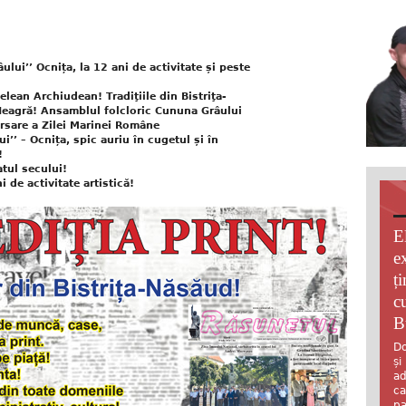
lui’’ Ocnița, la 12 ani de activitate și peste
delean Archiudean! Tradiţiile din Bistriţa-
Neagră! Ansamblul folcloric Cununa Grâului
ersare a Zilei Marinei Române
’’ – Ocnița, spic auriu în cugetul și în
!
atul secului!
i de activitate artistică!
E
e
ț
c
B
Do
și
ad
ca
pa