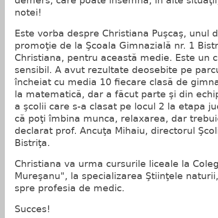
demers, care poate însemna, în alte situaţii
notei!
Este vorba despre Christiana Puşcaş, unul di
promoţie de la Şcoala Gimnazială nr. 1 Bistr
Christiana, pentru această medie. Este un c
sensibil. A avut rezultate deosebite pe parcu
încheiat cu media 10 fiecare clasă de gimna
la matematică, dar a făcut parte şi din echi
a şcolii care s-a clasat pe locul 2 la etapa
că poţi îmbina munca, relaxarea, dar trebui
declarat prof. Ancuţa Mihaiu, directorul Şcol
Bistriţa.
Christiana va urma cursurile liceale la Cole
Mureşanu", la specializarea Ştiinţele naturi
spre profesia de medic.
Succes!