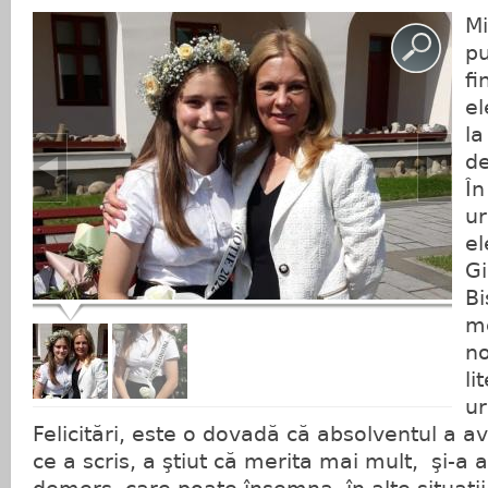
Mi
pu
fi
el
la
de
În
ur
el
Gi
Bi
me
no
li
ur
Felicitări, este o dovadă că absolventul a a
ce a scris, a ştiut că merita mai mult, şi-a