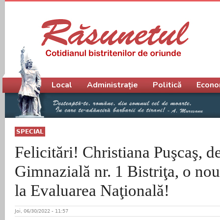
Meniu principal
Local
Administrație
Politică
Econo
SPECIAL
Felicitări! Christiana Puşcaş, d
Gimnazială nr. 1 Bistriţa, o no
la Evaluarea Naţională!
Joi, 06/30/2022 - 11:57