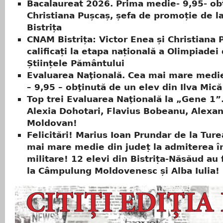
Bacalaureat 2026. Prima medie- 9,95- ob
Christiana Pușcaș, șefa de promoție de 
Bistrița
CNAM Bistrița: Victor Enea și Christiana 
calificați la etapa națională a Olimpiadei
Științele Pământului
Evaluarea Naţională. Cea mai mare medie
– 9,95 – obţinută de un elev din Ilva Mică
Top trei Evaluarea Naţională la „Gene 1”. 
Alexia Dohotari, Flavius Bobeanu, Alexa
Moldovan!
Felicitări! Marius Ioan Prundar de la Ture
mai mare medie din județ la admiterea în
militare! 12 elevi din Bistrița-Năsăud au 
la Câmpulung Moldovenesc și Alba Iulia!