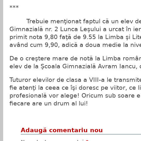
***
Trebuie menţionat faptul că un elev de
Gimnazială nr. 2 Lunca Leşului a urcat în ie
primit nota 9,80 faţă de 9.55 la Limba şi L
având cum 9,90, adică a doua medie la nive
De o creştere mare de notă la Limba român
elev de la Şcoala Gimnazială Avram Iancu, d
Tuturor elevilor de clasa a VIII-a le transm
fie atenţi la ceea ce îşi doresc pe viitor, ce
profesională vor alege! Oricum sub soare e l
fiecare are un drum al lui!
Adaugă comentariu nou