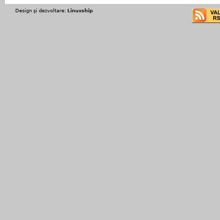
Design şi dezvoltare:
Linuxship