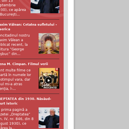
, din 13
ptembrie
30), ce apărea
 București...
xim Vălean: Cetatea sufletului -
serica
ncitadinul nostru
xim Vălean a
blicat recent, la
itura "George
şbuc" din...
ena M. Cîmpan. Filmul verii
nt multe filme ce
artă în numele lor
otimpul vara, dar
ul mi-a atras
enția, l-...
REPTATEA din 1930. Năsăud-
urt istoric
 prima pagină a
zetei „Dreptatea”
n. IV, nr. 846, din 8
gust 1930), ce
ărea la...