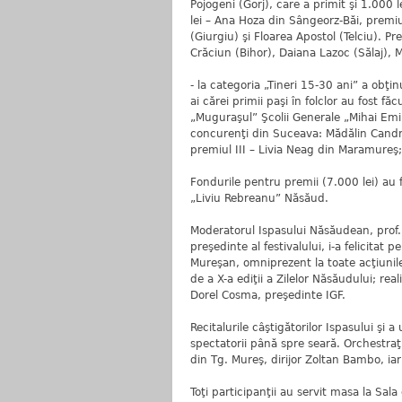
Pojogeni (Gorj), care a primit şi 1.000 l
lei – Ana Hoza din Sângeorz-Băi, premiul
(Giurgiu) şi Floarea Apostol (Telciu). P
Crăciun (Bihor), Daiana Lazoc (Sălaj),
- la categoria „Tineri 15-30 ani” a obţ
ai cărei primii paşi în folclor au fost fă
„Muguraşul” Şcolii Generale „Mihai Emi
concurenţi din Suceava: Mădălin Candre
premiul III – Livia Neag din Maramureş;
Fondurile pentru premii (7.000 lei) au 
„Liviu Rebreanu” Năsăud.
Moderatorul Ispasului Năsăudean, prof.
preşedinte al festivalului, i-a felicitat 
Mureşan, omniprezent la toate acţiunile 
de a X-a ediţii a Zilelor Năsăudului; rea
Dorel Cosma, preşedinte IGF.
Recitalurile câştigătorilor Ispasului şi 
spectatorii până spre seară. Orchestraţ
din Tg. Mureş, dirijor Zoltan Bambo, ia
Toţi participanţii au servit masa la Sala