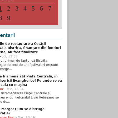
1
2
3
4
5
6
7
8
9
ntarii
ile de restaurare a Cetății
ale Bistrița, finanțate din fonduri
ne, au fost finalizate
-
Joi, 12:08
 dl primar de faptul că Bistrița
ște de zeci de ani festivaluri precum
George...
 fi amenajată Piața Centrală, în
isericii Evanghelice! Pe unde se va
rcula cu mașina
tor
-
Mie, 12:04
sistematizarea Pieţei Centrale şi
rea ei cu Pietonalul Liviu Rebreanu se
e de...
i Marga: Cum se distruge
rația?
ius Frei
-
Mar, 16:16