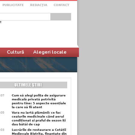
PUBLICITATE
REDACŢIA
CONTACT
e
ular de căutare
Cultură
Alegeri locale
1:07
Cum să alegi polița de asigurare
medicală privată potrivită
pentru tine: 5 aspecte esențiale
la care să fii atent
1:05
Vara nu iartă plămânii: ce fac
ceaiurile medicinale când aerul
condiționat și praful de sezon îți
dau bătăi de cap
1:03
Lucrările de restaurare a Cetății
Medievale Bistrița, finanțate din