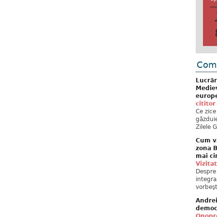
Come
Lucrăr
Mediev
europe
cititor
Ce zice
găzduie
Zilele 
Cum va
zona B
mai ci
Vizita
Despre 
integra
vorbeşt
Andre
democ
Onopre