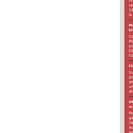
IV
se
19
la
Ma
bi
Co
Ma
pu
Ed
Co
El
Su
po
an
un
at
D
sc
Pe
ga
(a
au
ap