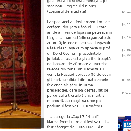
gala finală pe scena amenajată pe
stadionul Progresul din oraş
(Loagărul de altădată).
Joi, 1
La spectacol au fost prezenţi mii de
Joi, 1
cetăţeni din Ţara Năsăudului care,
an de an, vin de Ispas să petreacă în
Joi, 1
târg şi la manifestările organizate de
autorităţile locale. Festivalul Ispasului
Năsăudean, aşa cum aprecia şi prof.
Joi, 0
dr. Dorel Cosma – preşedintele
Joi, 0
juriului, a fost, este şi va fi o treaptă
de lansare, de afirmare a tinerelor
talente din zonă. Anul acesta au
venit la Năsăud aproape 80 de copii
şi tineri, candidaţi din toate zonele
Joi, 0
folclorice ale ţării. În urma
preselecţiei, care s-a desfăşurat pe
Mie, 2
parcursul a trei zile (luni, marţi şi
miercuri), au reuşit să urce pe
podiumul festivalului, următorii:
- la categoria „Copii 7-14 ani” –
Marele Premiu, trofeul festivalului a
fost câştigat de Luiza Ciudiu din