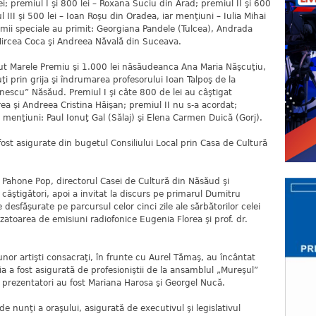
ei; premiul I şi 800 lei – Roxana Suciu din Arad; premiul II şi 600
 III şi 500 lei – Ioan Roşu din Oradea, iar menţiuni – Iulia Mihai
remii speciale au primit: Georgiana Pandele (Tulcea), Andrada
 Mircea Coca şi Andreea Năvală din Suceava.
inut Marele Premiu şi 1.000 lei năsăudeanca Ana Maria Năşcuţiu,
cuţi prin grija şi îndrumarea profesorului Ioan Talpoş de la
nescu” Năsăud. Premiul I şi câte 800 de lei au câştigat
a şi Andreea Cristina Hăişan; premiul II nu s-a acordat;
 menţiuni: Paul Ionuţ Gal (Sălaj) şi Elena Carmen Duică (Gorj).
fost asigurate din bugetul Consiliului Local prin Casa de Cultură
 Pahone Pop, directorul Casei de Cultură din Năsăud şi
pe câştigători, apoi a invitat la discurs pe primarul Dumitru
desfăşurate pe parcursul celor cinci zile ale sărbătorilor celei
lizatoarea de emisiuni radiofonice Eugenia Florea şi prof. dr.
a unor artişti consacraţi, în frunte cu Aurel Tămaş, au încântat
ia a fost asigurată de profesioniştii de la ansamblul „Mureşul”
r prezentatori au fost Mariana Harosa şi Georgel Nucă.
 de nunţi a oraşului, asigurată de executivul şi legislativul