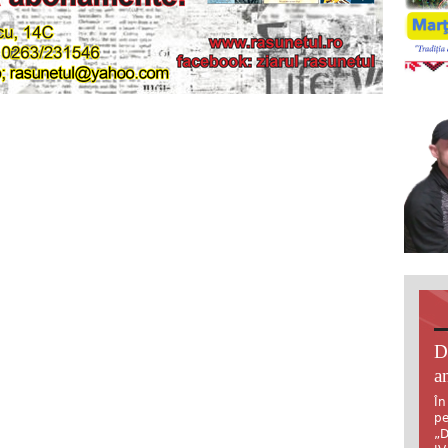
D
an
În
pe
„D