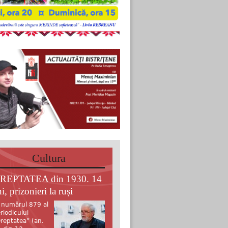
Cultura
REPTATEA din 1930. 14
i, prizonieri la ruși
 numărul 879 al
riodicului
reptatea” (an.