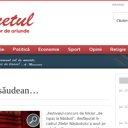
ARHIVA
Căutar
Form
ie
Politică
Economie
Sport
Opinii
Religie
Năsăudean…
Joi, 1
Joi, 1
„Festivalul-concurs de folclor „de
Ispas la Năsăud”, desfăşurat în
Joi, 1
cadrul Zilelor Năsăudului a avut joi