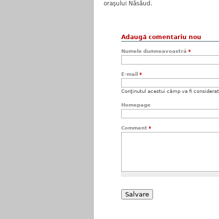
oraşului Năsăud.
Adaugă comentariu nou
Numele dumneavoastră
*
E-mail
*
Conţinutul acestui câmp va fi considerat c
Homepage
Comment
*