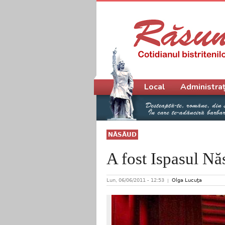
Meniu principal
Local
Administraț
NĂSĂUD
A fost Ispasul 
Lun, 06/06/2011 - 12:53
Olga Lucuţa