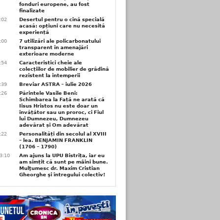
fonduri europene, au fost
finalizate
1:02
Desertul pentru o cină specială
acasă: opțiuni care nu necesită
experiență
1:00
7 utilizări ale policarbonatului
transparent în amenajări
exterioare moderne
0:54
Caracteristici cheie ale
colecțiilor de mobilier de grădină
rezistent la intemperii
6:39
Breviar ASTRA – iulie 2026
6:26
Părintele Vasile Beni:
Schimbarea la Față ne arată că
Iisus Hristos nu este doar un
învățător sau un proroc, ci Fiul
lui Dumnezeu, Dumnezeu
adevărat și Om adevărat
6:22
Personalități din secolul al XVIII
– lea. BENJAMIN FRANKLIN
(1706 – 1790)
3:10
Am ajuns la UPU Bistrița, iar eu
am simțit că sunt pe mâini bune.
Mulţumesc dr. Maxim Cristian
Gheorghe şi întregului colectiv!