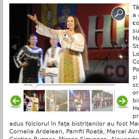
Tâ
a 
c
o
su
Ma
St
Lo
Co
Po
şi
sc
or
bi
He
pr
adus folclorul în faţa bistriţenilor au fost M
Cornelia Ardelean, Pamfil Roată, Marcel Avr