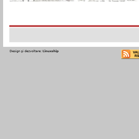
Design şi dezvoltare:
Linuxship