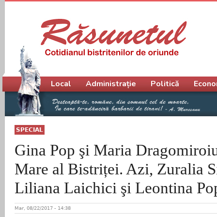
Meniu principal
Local
Administrație
Politică
Econo
SPECIAL
Gina Pop şi Maria Dragomiroiu
Mare al Bistriței. Azi, Zuralia 
Liliana Laichici şi Leontina Po
Mar, 08/22/2017 - 14:38