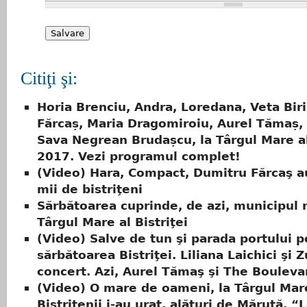
Citiţi şi:
Horia Brenciu, Andra, Loredana, Veta Bir
Fărcaș, Maria Dragomiroiu, Aurel Tămaș,
Sava Negrean Brudașcu, la Târgul Mare al
2017. Vezi programul complet!
(Video) Hara, Compact, Dumitru Fărcaş a
mii de bistriţeni
Sărbătoarea cuprinde, de azi, municipul 
Târgul Mare al Bistriţei
(Video) Salve de tun şi parada portului po
sărbătoarea Bistriţei. Liliana Laichici şi Z
concert. Azi, Aurel Tămaş şi The Bouleva
(Video) O mare de oameni, la Târgul Mar
Bistrițenii i-au urat, alături de Măruţă, “