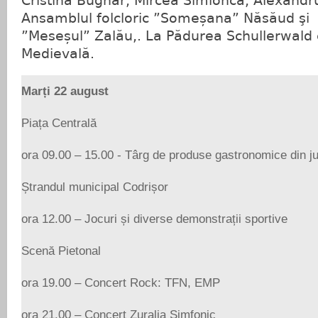
Cristina Bugnar, Mircea Simionca, Alexandru
Ansamblul folcloric ”Someșana” Năsăud şi
”Meseșul” Zalău,. La Pădurea Schullerwald
Medievală.
Marți 22 august
Piața Centrală
ora 09.00 – 15.00 - Târg de produse gastronomice din ju
Ștrandul municipal Codrișor
ora 12.00 – Jocuri și diverse demonstrații sportive
Scenă Pietonal
ora 19.00 – Concert Rock: TFN, EMP
ora 21.00 – Concert Zuralia Simfonic