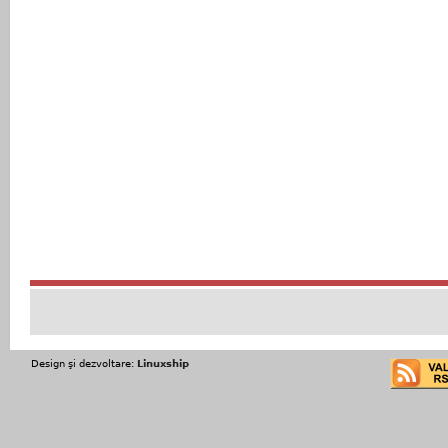
Design şi dezvoltare:
Linuxship