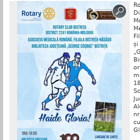
Ro
Di
M
M
Fi
și
„
Bi
o
m
18
Sc
Ju
A
n
c
Gl