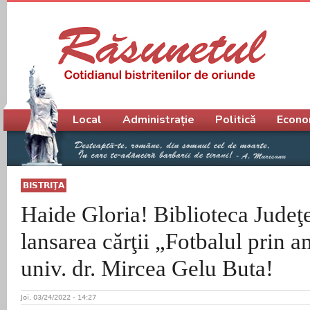
Meniu principal
Local
Administrație
Politică
Econo
BISTRIŢA
Haide Gloria! Biblioteca Judeţ
lansarea cărţii „Fotbalul prin am
univ. dr. Mircea Gelu Buta!
Joi, 03/24/2022 - 14:27