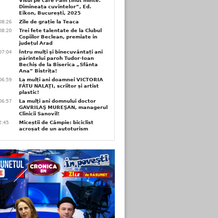
Visul pe care l-am ținut minte.
Dimineața cuvintelor”, Ed.
Eikon, București, 2025
08:26
Zile de grație la Teaca
08:20
Trei fete talentate de la Clubul
Copiilor Beclean, premiate in
județul Arad
07:04
Întru mulţi şi binecuvântați ani
părintelui paroh Tudor-Ioan
Bechiș de la Biserica „Sfânta
Ana” Bistrița!
06:59
La mulți ani doamnei VICTORIA
FĂTU NALAŢI, scriitor și artist
plastic!
06:57
La mulţi ani domnului doctor
GAVRILAŞ MUREŞAN, managerul
Clinicii Sanovil!
2:45
Miceștii de Câmpie: biciclist
acroșat de un autoturism