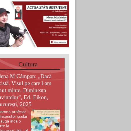
Cultura
lena M Câmpan: „Dacă
xistă. Visul pe care l-am
inut minte. Dimineața
uvintelor”, Ed. Eikon,
ucurești, 2025
amna profesor
 inspector școlar
augă încă o
rte la
lmaresul liric al