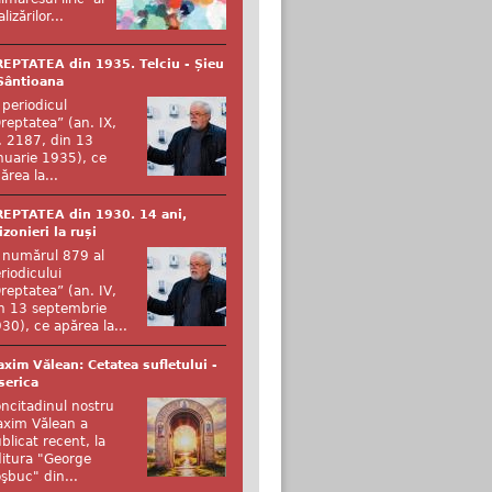
alizărilor...
EPTATEA din 1935. Telciu - Șieu
Sântioana
 periodicul
reptatea” (an. IX,
. 2187, din 13
nuarie 1935), ce
ărea la...
EPTATEA din 1930. 14 ani,
izonieri la ruși
 numărul 879 al
riodicului
reptatea” (an. IV,
n 13 septembrie
30), ce apărea la...
xim Vălean: Cetatea sufletului -
serica
ncitadinul nostru
xim Vălean a
blicat recent, la
itura "George
şbuc" din...