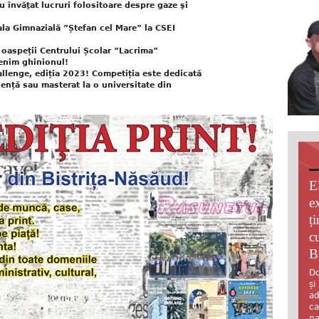
u învăţat lucruri folositoare despre gaze şi
a Gimnazială ”Ștefan cel Mare” la CSEI
 oaspeții Centrului Școlar ”Lacrima”
enim ghinionul!
allenge, ediția 2023! Competiția este dedicată
cență sau masterat la o universitate din
E
e
ț
c
B
Do
și
ad
ca
pa