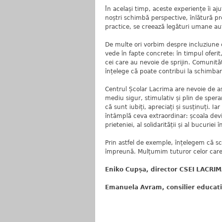
În același timp, aceste experiențe îi aju
noștri schimbă perspective, înlătură prej
practice, se creează legături umane aut
De multe ori vorbim despre incluziune 
vede în fapte concrete: în timpul oferit,
cei care au nevoie de sprijin. Comunit
înțelege că poate contribui la schimbar
Centrul Școlar Lacrima are nevoie de as
mediu sigur, stimulativ și plin de spera
că sunt iubiți, apreciați și susținuți. I
întâmplă ceva extraordinar: școala dev
prieteniei, al solidarității și al bucuriei 
Prin astfel de exemple, înțelegem că s
împreună. Mulțumim tuturor celor car
Eniko Cupșa, director CSEI LACRI
Emanuela Avram, consilier educat