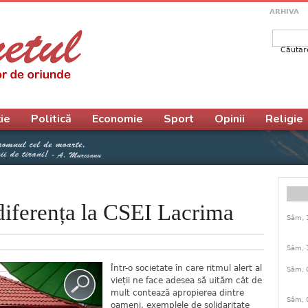
ARHIVA
Căutar
Form
ie
Politică
Economie
Sport
Opinii
Religie
iferența la CSEI Lacrima
Sâm, 
Sâm, 
Într-o societate în care ritmul alert al
Sâm, 
vieții ne face adesea să uităm cât de
mult contează apropierea dintre
Sâm, 
oameni, exemplele de solidaritate