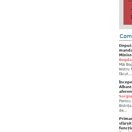
Come
Deput
mandat
Minist
Bogda
Măi Bog
Nistru 
făcut...
Începe
Albast
aferen
Sergi
Pentru 
Bistriț
de...
Primar
sfârși
funcți