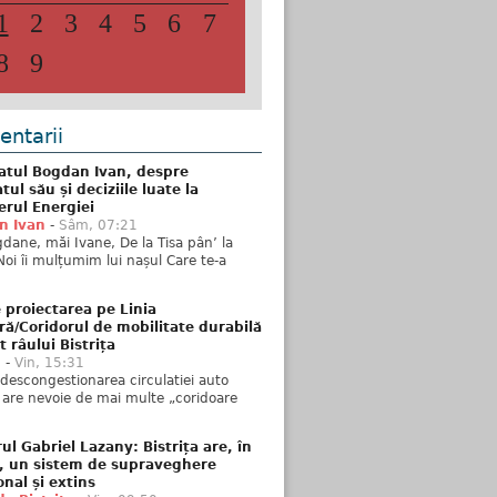
1
2
3
4
5
6
7
8
9
ntarii
atul Bogdan Ivan, despre
ul său și deciziile luate la
erul Energiei
n Ivan
-
Sâm, 07:21
dane, măi Ivane, De la Tisa pân’ la
Noi îi mulțumim lui nașul Care te-a
 proiectarea pe Linia
ră/Coridorul de mobilitate durabilă
t râului Bistrița
u
-
Vin, 15:31
descongestionarea circulatiei auto
a are nevoie de mai multe „coridoare
ul Gabriel Lazany: Bistrița are, în
t, un sistem de supraveghere
onal și extins