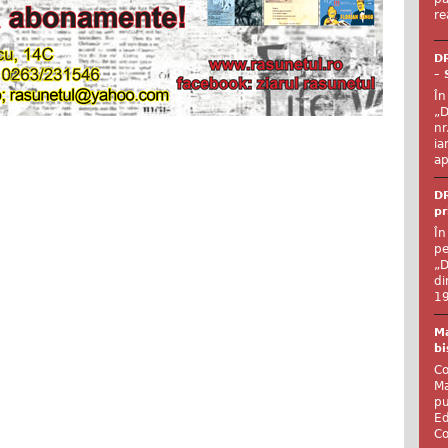
re
DR
– 
În
„D
nr
ia
ap
DR
pr
În
pe
„D
di
19
Ma
bi
Co
Ma
pu
Ed
Co