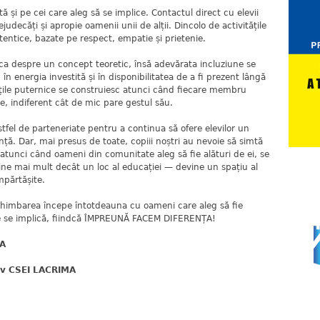
tă și pe cei care aleg să se implice. Contactul direct cu elevii
udecăți și apropie oamenii unii de alții. Dincolo de activitățile
entice, bazate pe respect, empatie și prietenie.
ca despre un concept teoretic, însă adevărata incluziune se
 în energia investită și în disponibilitatea de a fi prezent lângă
ățile puternice se construiesc atunci când fiecare membru
e, indiferent cât de mic pare gestul său.
tfel de parteneriate pentru a continua să ofere elevilor un
nță. Dar, mai presus de toate, copiii noștri au nevoie să simtă
ar atunci când oameni din comunitate aleg să fie alături de ei, se
ine mai mult decât un loc al educației — devine un spațiu al
împărtășite.
chimbarea începe întotdeauna cu oameni care aleg să fie
e se implică, fiindcă ÎMPREUNĂ FACEM DIFERENȚA!
MA
iv CSEI LACRIMA