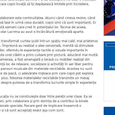
are copiii învață să își depășească limitele prin încredere,
 colaborare este continuitatea. Atunci când cineva revine, când
să lase în urmă ceva durabil, copiii simt că sunt importanți. Ei
stă oameni care cred în potențialul lor. Tocmai de aceea,
 Școlar Lacrima au avut o încărcătură emoțională aparte.
ransformat curtea școlii într-un spațiu mai cald, mai prietenos
i. Împreună au realizat o alee senzorială, menită să stimuleze
lor, oferindu-le experiențe tactile și vizuale importante în
ada unei clădiri a prins culoare prin pictură, aducând mai multă
asemenea, a fost amenajată o terasă cu mobilier realizat din
ță loc de relaxare, socializare și activități în aer liber pentru
uă panouri muzicale din materiale reciclabile. Acestea nu sunt
 de joacă, ci adevărate mijloace prin care copiii pot explora
n plus, folosirea materialelor reciclabile transmite un mesaj
 despre puterea de a transforma lucrurile simple în experiențe
cația nu se construiește doar între pereții unei clase. Ea se
ni, prin colaborare și prin dorința de a contribui la binele
ionale speciale, fiecare gest de implicare înseamnă o
 și că sunt acceptați exact așa cum sunt.