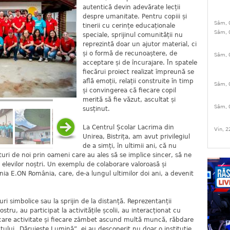
autentică devin adevărate lecții
despre umanitate. Pentru copiii și
Sâm, 
tinerii cu cerințe educaționale
Sâm, 
speciale, sprijinul comunității nu
reprezintă doar un ajutor material, ci
și o formă de recunoaștere, de
Sâm, 
acceptare și de încurajare. În spatele
fiecărui proiect realizat împreună se
află emoții, relații construite în timp
Sâm, 
și convingerea că fiecare copil
merită să fie văzut, ascultat și
Sâm, 
susținut.
La Centrul Școlar Lacrima din
Vin, 2
Unirea, Bistrița, am avut privilegiul
de a simți, în ultimii ani, că nu
uri de noi prin oameni care au ales să se implice sincer, să ne
 elevilor noștri. Un exemplu de colaborare valoroasă și
ia E.ON România, care, de-a lungul ultimilor doi ani, a devenit
uri simbolice sau la sprijin de la distanță. Reprezentanții
stru, au participat la activitățile școlii, au interacționat cu
 fiecare activitate și fiecare zâmbet ascund multă muncă, răbdare
ctului „Dăruiește Lumină”, ei au descoperit nu doar o instituție