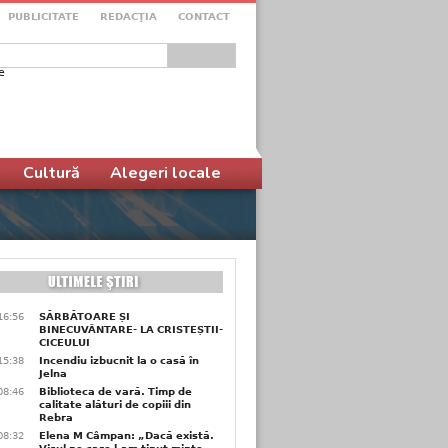
PUBLICITATE
REDACŢIA
CONTACT
e
ular de căutare
Cultură
Alegeri locale
16:56
SĂRBĂTOARE ȘI
BINECUVÂNTARE- LA CRISTEȘTII-
CICEULUI
15:38
Incendiu izbucnit la o casă în
Jelna
08:46
Biblioteca de vară. Timp de
calitate alături de copiii din
Rebra
08:32
Elena M Câmpan: „Dacă există.