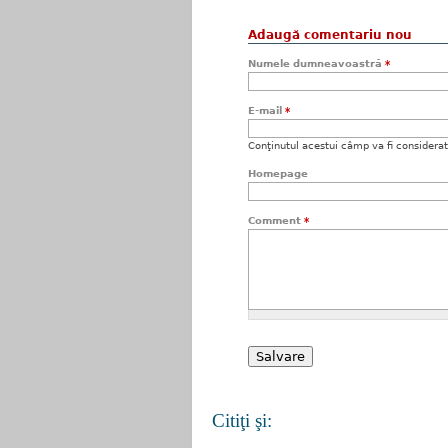
Adaugă comentariu nou
Numele dumneavoastră
*
E-mail
*
Conţinutul acestui câmp va fi considerat c
Homepage
Comment
*
Citiţi şi: