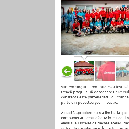
suntem singuri. Comunitatea a fost alăt
treacă pragul și să descopere universul
constantă este parteneriatul cu compan
parte din povestea școlii noastre.
Această apropiere nu s-a limitat la gest
companiei au venit efectiv în mijlocul no
elevii și au înțeles că fiecare atelier,
și dorință de integrare. În cadrul proie