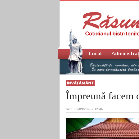
Meniu principal
Local
Administraț
ÎNVĂŢĂMÂNT
Împreună facem d
Sâm, 05/09/2026 - 12:46