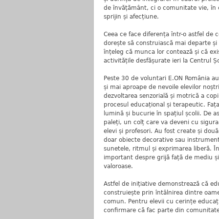
de învățământ, ci o comunitate vie, în c
sprijin și afecțiune.
Ceea ce face diferența într-o astfel de
dorește să construiască mai departe și 
înțeleg că munca lor contează și că exi
activitățile desfășurate ieri la Centrul
Peste 30 de voluntari E.ON România au t
și mai aproape de nevoile elevilor noștr
dezvoltarea senzorială și motrică a copii
procesul educațional și terapeutic. Faț
lumină și bucurie în spațiul școlii. De 
paleți, un colț care va deveni cu siguran
elevi și profesori. Au fost create și do
doar obiecte decorative sau instrumente
sunetele, ritmul și exprimarea liberă. Î
important despre grijă față de mediu și
valoroase.
Astfel de inițiative demonstrează că edu
construiește prin întâlnirea dintre oame
comun. Pentru elevii cu cerințe educaț
confirmare că fac parte din comunitate