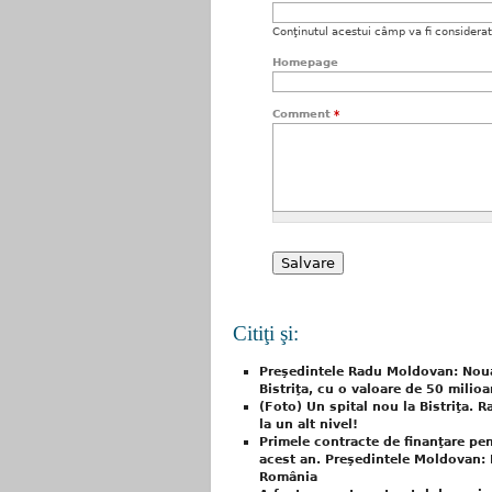
Conţinutul acestui câmp va fi considerat c
Homepage
Comment
*
Citiţi şi:
Preşedintele Radu Moldovan: Noua
Bistriţa, cu o valoare de 50 milioa
(Foto) Un spital nou la Bistriţa. 
la un alt nivel!
Primele contracte de finanţare pen
acest an. Preşedintele Moldovan: 
România