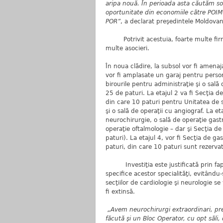
aripa nouă. În perioada asta căutăm sol
oportunitate din economiile către POIM
POR”
, a declarat preşedintele Moldova
Potrivit acestuia, foarte multe firme,
multe asocieri.
În noua clădire, la subsol vor fi amenaj
vor fi amplasate un garaj pentru persona
birourile pentru administraţie şi o sal
25 de paturi. La etajul 2 va fi Secţia d
din care 10 paturi pentru Unitatea de s
şi o sală de operaţii cu angiograf. La et
neurochirurgie, o sală de operaţie gastr
operaţie oftalmologie – dar şi Secţia de
paturi). La etajul 4, vor fi Secţia de g
paturi, din care 10 paturi sunt rezerv
Investiţia este justificată prin fapt
specifice acestor specialităţi, evitându
secţiilor de cardiologie şi neurologie 
fi extinsă.
„Avem neurochirurgi extraordinari, preg
făcută şi un Bloc Operator, cu opt săli,