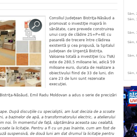
Sâm, 
Consiliul Judeţean Bistriţa-Năsăud a
Sâm, 
promovat o investiţie majoră în
sănătate, care prevede construirea
Sâm, 
unui corp de clădire 2S+P+4E cu
pasarelă de trecere între clădirea
Sâm, 
existentă şi cea propusă, la Spitalul
Judeţean de Urgenţă Bistriţa.
Sâm, 
Valoarea totală a investiţiei (cu TVA)
este de 280,5 milioane lei, adică 59
milioane euro, durata de realizare a
obiectivului fiind de 33 de luni, din
Sâm, 
care 23 de luni sunt rezervate
execuţiei.
triţa-Năsăud, Emil Radu Moldovan a adus o serie de precizări
pe. După discuţiile cu specialiştii, am luat decizia de a scoate
i, a bazinelor de apă, a transformatorului electric, a atelierului
nţăm noi. În momentul de faţă, săptămâna aceasta sau cealaltă,
oate la licitaţie. Pentru a fi cu un pas înainte, cum am fost de
uză suspensivă, de două luni am dat drumul la licitaţie pentru