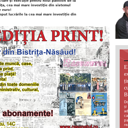
tare şi execuţie pentru noul pavilion de la
iţa, cea mai mare investiţie din sistemul
e euro!
ut lucrările la cea mai mare investiție din
E
e
ț
c
B
Do
și
ad
ca
pa
re