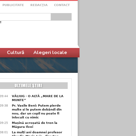
PUBLICITATE
REDACŢIA
CONTACT
e
ular de căutare
Cultură
Alegeri locale
09:44
VĂLIUG – O ALTĂ „MARE DE LA
MUNTE”
09:38
Pr. Vasile Beni: Putem pierde
multe și le putem dobândi din
nou, dar un copil nu poate fi
înlocuit cu nimic
09:25
Mașină acroșată de tren la
Măgura Ilvei
08:01
La mulți ani doamnei profesor