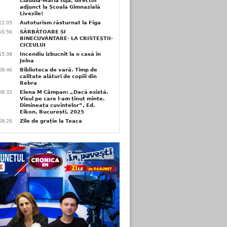
Claudia-Maria Iuja, director
adjunct la Școala Gimnazială
Livezile!
22:05
Autoturism răsturnat la Figa
16:56
SĂRBĂTOARE ȘI
BINECUVÂNTARE- LA CRISTEȘTII-
CICEULUI
15:38
Incendiu izbucnit la o casă în
Jelna
08:46
Biblioteca de vară. Timp de
calitate alături de copiii din
Rebra
08:32
Elena M Câmpan: „Dacă există.
Visul pe care l-am ținut minte.
Dimineața cuvintelor”, Ed.
Eikon, București, 2025
08:26
Zile de grație la Teaca