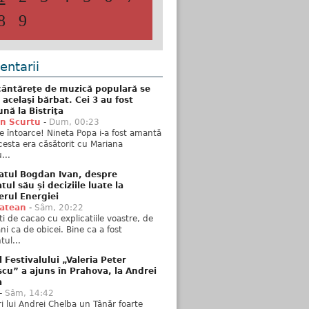
8
9
ntarii
ântăreţe de muzică populară se
 acelaşi bărbat. Cei 3 au fost
nă la Bistriţa
n Scurtu
-
Dum, 00:23
e întoarce! Nineta Popa i-a fost amantă
esta era căsătorit cu Mariana
...
atul Bogdan Ivan, despre
ul său și deciziile luate la
erul Energiei
tatean
-
Sâm, 20:22
ti de cacao cu explicatiile voastre, de
i ca de obicei. Bine ca a fost
ul...
l Festivalului „Valeria Peter
cu” a ajuns în Prahova, la Andrei
a
-
Sâm, 14:42
ări lui Andrei Chelba un Tânăr foarte