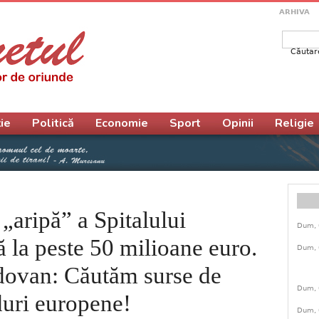
ARHIVA
Căutar
Form
ie
Politică
Economie
Sport
Opinii
Religie
 „aripă” a Spitalului
Dum, 
ă la peste 50 milioane euro.
Dum, 
dovan: Căutăm surse de
Dum, 
duri europene!
Dum, 