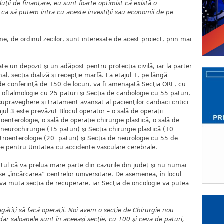
uţii de finanţare, eu sunt foarte optimist că există o
 ca să putem intra cu aceste investiţii sau economii de pe
n
 de ordinul zecilor, sunt interesate de acest proiect, prin mai
ate un depozit şi un adăpost pentru protecţia civilă, iar la parter
l, secţia dializă şi recepţie marfă. La etajul 1, pe lângă
ă de conferinţă de 150 de locuri, va fi amenajată Secţia ORL, cu
e oftalmologie cu 25 paturi şi Secţia de cardiologie cu 55 paturi,
upraveghere şi tratament avansat al pacienţilor cardiaci critici
ajul 3 este prevăzut Blocul operator – o sală de operaţii
oenterologie, o sală de operaţie chirurgie plastică, o sală de
 neurochirurgie (15 paturi) şi Secţia chirurgie plastică (10
astroenterologie (20 paturi) şi Secţia de neurologie cu 55 de
ate pentru Unitatea cu accidente vasculare cerebrale.
ul că va prelua mare parte din cazurile din judeţ şi nu numai
-se „încărcarea” centrelor universitare. De asemenea, în locul
se va muta secţia de recuperare, iar Secţia de oncologie va putea
ătiţi să facă operaţii. Noi avem o secţie de Chirurgie nou
 dar saloanele sunt în aceeaşi secţie, cu 100 şi ceva de paturi,