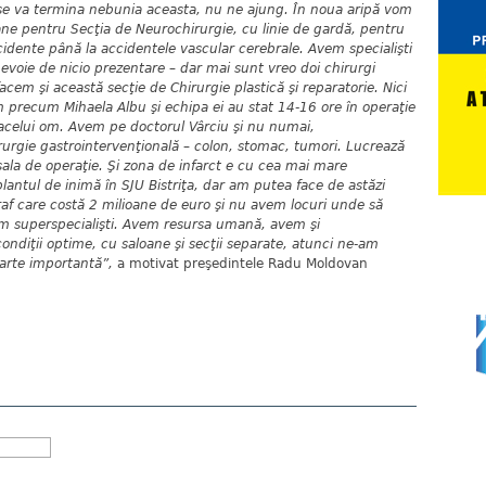
se va termina nebunia aceasta, nu ne ajung. În noua aripă vom
oane pentru Secţia de Neurochirurgie, cu linie de gardă, pentru
cidente până la accidentele vascular cerebrale. Avem specialişti
evoie de nicio prezentare – dar mai sunt vreo doi chirurgi
acem şi această secţie de Chirurgie plastică şi reparatorie. Nici
precum Mihaela Albu şi echipa ei au stat 14-16 ore în operaţie
c acelui om. Avem pe doctorul Vârciu şi nu numai,
hirurgie gastrointervenţională – colon, stomac, tumori. Lucrează
 sala de operaţie. Şi zona de infarct e cu cea mai mare
antul de inimă în SJU Bistriţa, dar am putea face de astăzi
f care costă 2 milioane de euro şi nu avem locuri unde să
vem superspecialişti. Avem resursa umană, avem şi
ndiţii optime, cu saloane şi secţii separate, atunci ne-am
oarte importantă”,
a motivat preşedintele Radu Moldovan