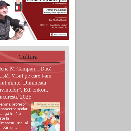
Cultura
lena M Câmpan: „Dacă
xistă. Visul pe care l-am
inut minte. Dimineața
uvintelor”, Ed. Eikon,
ucurești, 2025
amna profesor
 inspector școlar
augă încă o
rte la
lmaresul liric al
alizărilor...