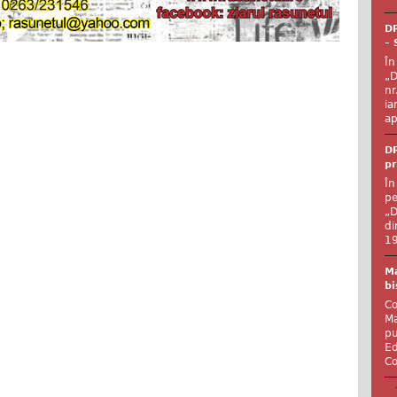
DR
– 
În
„D
nr
ia
ap
DR
pr
În
pe
„D
di
19
Ma
bi
Co
Ma
pu
Ed
Co