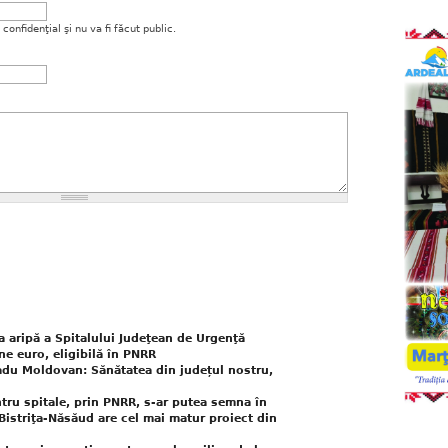
onfidenţial şi nu va fi făcut public.
 aripă a Spitalului Judeţean de Urgenţă
ne euro, eligibilă în PNRR
Radu Moldovan: Sănătatea din județul nostru,
tru spitale, prin PNRR, s-ar putea semna în
Bistriţa-Năsăud are cel mai matur proiect din