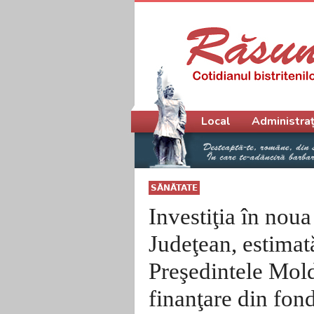
Meniu principal
Local
Administraț
SĂNĂTATE
Investiţia în noua
Judeţean, estimat
Preşedintele Mol
finanţare din fon