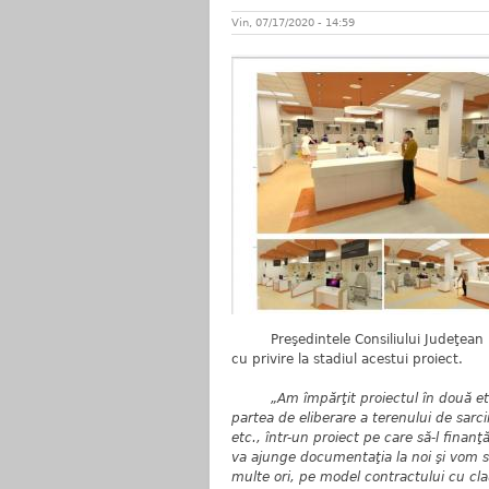
Vin, 07/17/2020 - 14:59
Preşedintele Consiliului Judeţean Bis
cu privire la stadiul acestui proiect.
„Am împărţit proiectul în două eta
partea de eliberare a terenului de sarcin
etc., într-un proiect pe care să-l fina
va ajunge documentaţia la noi şi vom sc
multe ori, pe model contractului cu cla