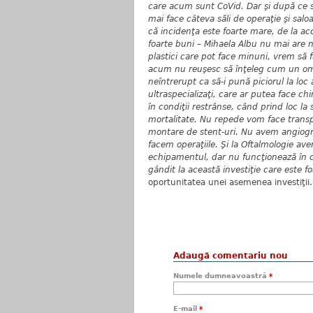
care acum sunt CoVid. Dar şi după ce 
mai face câteva săli de operaţie şi sal
că incidenţa este foarte mare, de la ac
foarte buni – Mihaela Albu nu mai are n
plastici care pot face minuni, vrem să f
acum nu reuşesc să înţeleg cum un om 
neîntrerupt ca să-i pună piciorul la lo
ultraspecializaţi, care ar putea face c
în condiţii restrânse, când prind loc la
mortalitate. Nu repede vom face transpl
montare de stent-uri. Nu avem angiogra
facem operaţiile. Şi la Oftalmologie a
echipamentul, dar nu funcţionează în co
gândit la această investiţie care este f
oportunitatea unei asemenea investiţii.
Adaugă comentariu nou
Numele dumneavoastră
*
E-mail
*