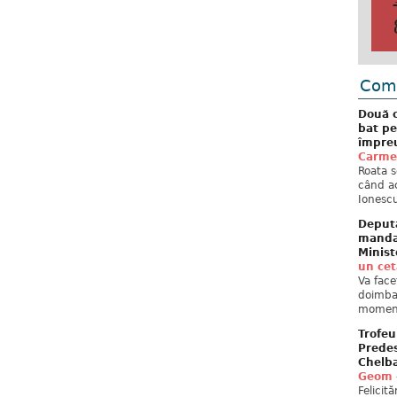
Come
Două c
bat pe
împreu
Carme
Roata s
când ac
Ionescu
Deput
mandat
Minist
un ce
Va face
doimban
moment
Trofeu
Predes
Chelb
Geom
Felicit