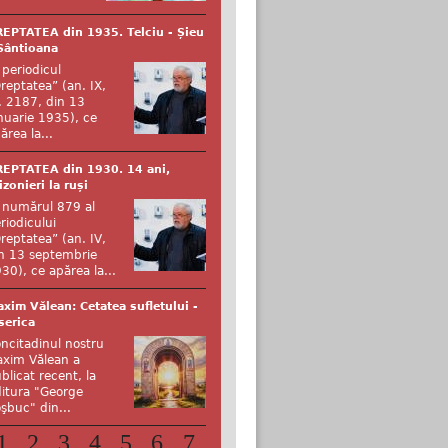
EPTATEA din 1935. Telciu - Șieu
Sântioana
 periodicul
reptatea” (an. IX,
. 2187, din 13
nuarie 1935), ce
ărea la...
EPTATEA din 1930. 14 ani,
izonieri la ruși
 numărul 879 al
riodicului
reptatea” (an. IV,
n 13 septembrie
30), ce apărea la...
xim Vălean: Cetatea sufletului -
serica
ncitadinul nostru
xim Vălean a
blicat recent, la
itura "George
şbuc" din...
1
2
3
4
5
6
7