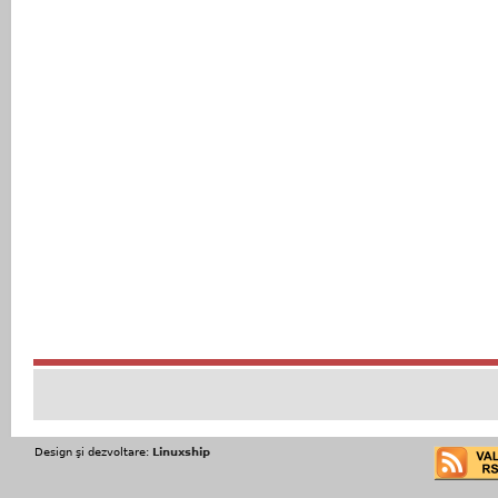
Design şi dezvoltare:
Linuxship