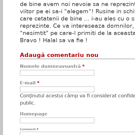
de bine avem noi nevoie sa ne reprezin
viitor pe ei sa-i "alegem"! Rusine in sch
care cetatenii de bine ... i-au ales cu o s
reprezinte. Ce va intereseaza domnilor,
"nesimtit" pe care-l primiti de la aceast
Bravo ! Halal sa va fie !
Adaugă comentariu nou
Numele dumneavoastră
*
E-mail
*
Conţinutul acestui câmp va fi considerat confiden
public.
Homepage
Comment
*