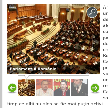
A 
un
de
al
co
ju
de
cr
Ro
Ca
p
Parlamentul României
vi
un
re
Ca
sa
timp ce alţii au ales să fie mai puţin activi.