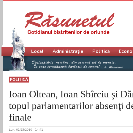
Meniu principal
Local
Administrație
Politică
Econo
POLITICĂ
Ioan Oltean, Ioan Sbîrciu şi Dă
topul parlamentarilor absenţi de
finale
Lun, 01/25/2010 - 14:41