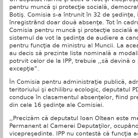
pentru muncă şi protecţie socială, democrat
Botiş. Comisia s-a întrunit în 32 de şedinţe,
înregistrând doar două absenţe. Tot în cadru
Comisia pentru muncă şi protecţie socială 
sistemul de vot la şedinţa de audiere a cand
pentru funcţia de ministru al Muncii. La ace
au decis să prezinte lista nominală a modali
potrvit celor de la IPP, trebuie ,,să devină o 
excepţie”.
În Comisia pentru administraţie publică, ad
teritoriului şi echilibru ecologic, deputatul 
conduce în clasamentul absenţelor, fiind pr
din cele 16 şedinţe ale Comisiei.
,,Precizăm că deputatul Ioan Oltean este m
Permanent al Camerei Deputaţilor, ocupând
vicepreşedinte. IPP nu contestă că funcţia 