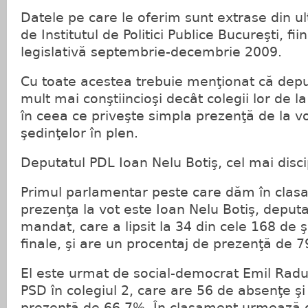
Datele pe care le oferim sunt extrase din ul
de Institutul de Politici Publice Bucureşti, fi
legislativă septembrie-decembrie 2009.
Cu toate acestea trebuie menţionat că deput
mult mai conştiincioşi decât colegii lor de l
în ceea ce priveşte simpla prezenţă de la vot
şedinţelor în plen.
Deputatul PDL Ioan Nelu Botiş, cel mai disc
Primul parlamentar peste care dăm în clasa
prezenţa la vot este Ioan Nelu Botiş, deputa
mandat, care a lipsit la 34 din cele 168 de ş
finale, şi are un procentaj de prezenţă de 
El este urmat de social-democrat Emil Rad
PSD în colegiul 2, care are 56 de absenţe şi
prezenţă de 66,7%. În clasament urmează 