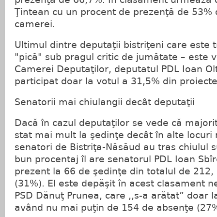
Ţintean cu un procent de prezenţă de 53% d
camerei.
Ultimul dintre deputaţii bistriţeni care este 
"pică" sub pragul critic de jumătate – este 
Camerei Deputaţilor, deputatul PDL Ioan Ol
participat doar la votul a 31,5% din proiect
Senatorii mai chiulangii decât deputaţii
Dacă în cazul deputaţilor se vede că majori
stat mai mult la şedinţe decât în alte locuri 
senatori de Bistriţa-Năsăud au tras chiulul s
bun procentaj îl are senatorul PDL Ioan Sbîrc
prezent la 66 de şedinţe din totalul de 212
(31%). El este depăşit în acest clasament n
PSD Dănuţ Prunea, care ,,s-a arătat” doar l
având nu mai puţin de 154 de absenţe (27%