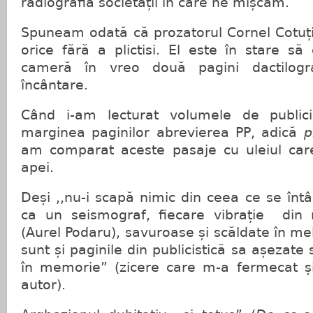
radiografia societății în care ne mișcăm.
Spuneam odată că prozatorul Cornel Cotuți
orice fără a plictisi. El este în stare să 
cameră în vreo două pagini dactilogra
încântare.
Când i-am lecturat volumele de public
marginea paginilor abrevierea PP, adică
p
am comparat aceste pasaje cu uleiul car
apei.
Deși ,,nu-i scapă nimic din ceea ce se întâ
ca un seismograf, fiecare vibrație din r
(Aurel Podaru), savuroase și scăldate în mela
sunt și paginile din publicistică sa așezate 
în memorie” (zicere care m-a fermecat ș
autor).