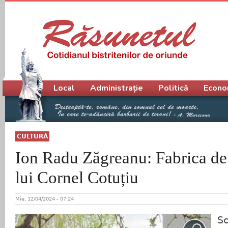
Meniu principal
Local
Administrație
Politică
Econo
CULTURĂ
Ion Radu Zăgreanu: Fabrica de 
lui Cornel Cotuțiu
Mie, 12/04/2024 - 07:24
S