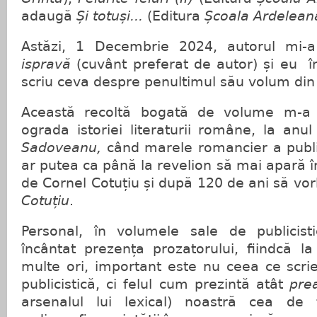
adaugă
Și totuși...
(Editura
Școala Ardelean
Astăzi, 1 Decembrie 2024, autorul mi-a
ispravă
(cuvânt preferat de autor) și eu 
scriu ceva despre penultimul său volum din
Această recoltă bogată de volume m-a 
ograda istoriei literaturii române, la an
Sadoveanu,
când marele romancier a publi
ar putea ca până la revelion să mai apară
de Cornel Cotuțiu și după 120 de ani să vo
Cotuțiu
.
Personal, în volumele sale de publicis
încântat prezența prozatorului, fiindcă l
multe ori, important este nu ceea ce scrie 
publicistică, ci felul cum prezintă atât
pre
arsenalul lui lexical) noastră cea de t