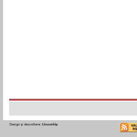
Design şi dezvoltare:
Linuxship