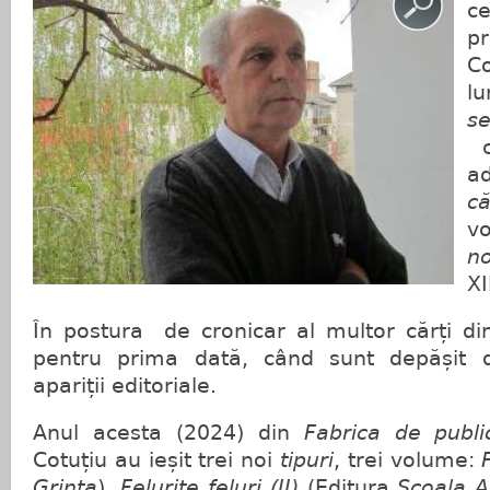
c
p
Co
l
s
c
a
c
v
no
XI
În postura de cronicar al multor cărți di
pentru prima dată, când sunt depășit 
apariții editoriale.
Anul acesta (2024) din
Fabrica de publi
Cotuțiu au ieșit trei noi
tipuri
, trei volume:
Grinta
),
Felurite feluri (II)
(Editura
Școala A