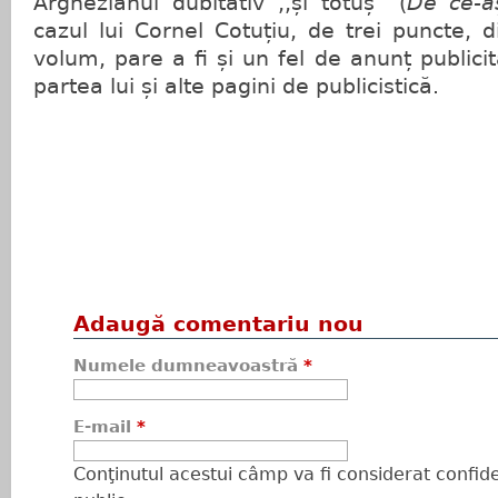
Arghezianul dubitativ ,,și totuș” (
De ce-aș
cazul lui Cornel Cotuțiu, de trei puncte, di
volum, pare a fi și un fel de anunț publici
partea lui și alte pagini de publicistică.
Adaugă comentariu nou
Numele dumneavoastră
*
E-mail
*
Conţinutul acestui câmp va fi considerat confiden