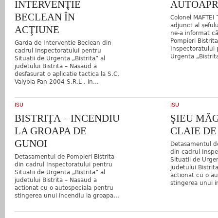
INTERVENŢIE
AUTOAPR
BECLEAN ÎN
Colonel MAFTEI 
adjunct al şefulu
ACŢIUNE
ne-a informat c
Pompieri Bistrit
Garda de Interventie Beclean din
Inspectoratului 
cadrul Inspectoratului pentru
Urgenta „Bistrita
Situatii de Urgenta „Bistrita” al
judetului Bistrita – Nasaud a
desfasurat o aplicatie tactica la S.C.
Valybia Pan 2004 S.R.L , in...
ISU
ISU
BISTRIŢA – INCENDIU
ŞIEU MĂ
LA GROAPA DE
CLAIE DE
GUNOI
Detasamentul de
din cadrul Inspe
Detasamentul de Pompieri Bistrita
Situatii de Urgen
din cadrul Inspectoratului pentru
judetului Bistri
Situatii de Urgenta „Bistrita” al
actionat cu o a
judetului Bistrita – Nasaud a
stingerea unui i
actionat cu o autospeciala pentru
stingerea unui incendiu la groapa...