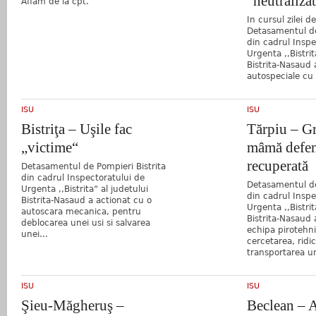
“neutraliza
Aflăm de la cpt.
In cursul zilei 
Detasamentul de
din cadrul Inspe
Urgenta ,,Bistrit
Bistrita-Nasaud 
autospeciale cu 
ISU
ISU
Bistriţa – Uşile fac
Tărpiu – G
„victime“
mâmă defen
recuperată
Detasamentul de Pompieri Bistrita
din cadrul Inspectoratului de
Detasamentul de
Urgenta ,,Bistrita“ al judetului
din cadrul Inspe
Bistrita-Nasaud a actionat cu o
Urgenta ,,Bistrit
autoscara mecanica, pentru
Bistrita-Nasaud 
deblocarea unei usi si salvarea
echipa pirotehn
unei...
cercetarea, ridic
transportarea un
ISU
ISU
Şieu-Măgheruş –
Beclean – A