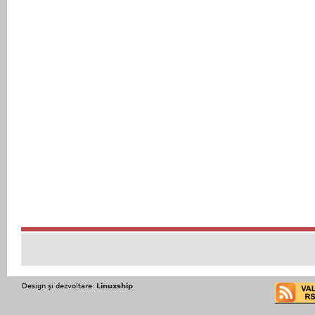
Design şi dezvoltare:
Linuxship