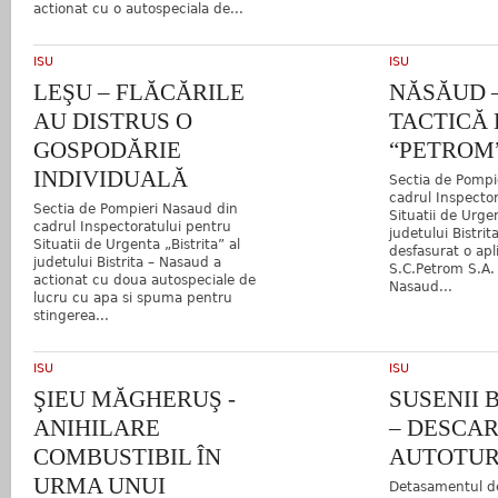
actionat cu o autospeciala de...
ISU
ISU
LEŞU – FLĂCĂRILE
NĂSĂUD –
AU DISTRUS O
TACTICĂ L
GOSPODĂRIE
“PETROM
INDIVIDUALĂ
Sectia de Pompi
cadrul Inspecto
Sectia de Pompieri Nasaud din
Situatii de Urgen
cadrul Inspectoratului pentru
judetului Bistri
Situatii de Urgenta „Bistrita” al
desfasurat o apli
judetului Bistrita – Nasaud a
S.C.Petrom S.A. ,
actionat cu doua autospeciale de
Nasaud...
lucru cu apa si spuma pentru
stingerea...
ISU
ISU
ŞIEU MĂGHERUŞ -
SUSENII
ANIHILARE
– DESCA
COMBUSTIBIL ÎN
AUTOTUR
URMA UNUI
Detasamentul de