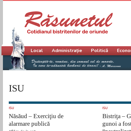
Meniu principal
Local
Administrație
Politică
Econo
ISU
ISU
ISU
Năsăud – Exerciţiu de
Bistriţa – 
alarmare publică
gunoi a fos