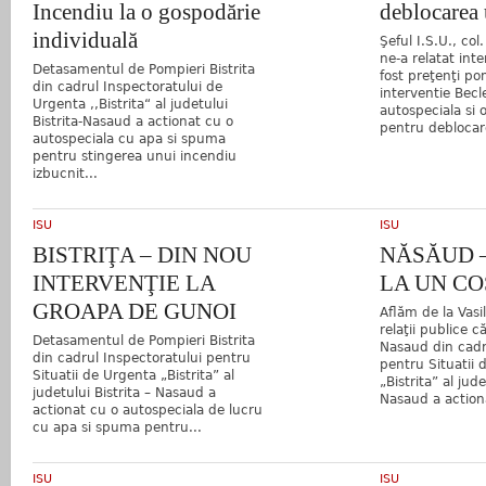
Incendiu la o gospodărie
deblocarea 
individuală
Şeful I.S.U., co
ne-a relatat inte
Detasamentul de Pompieri Bistrita
fost preţenţi po
din cadrul Inspectoratului de
interventie Becl
Urgenta ,,Bistrita“ al judetului
autospeciala si o
Bistrita-Nasaud a actionat cu o
pentru deblocar
autospeciala cu apa si spuma
pentru stingerea unui incendiu
izbucnit...
ISU
ISU
BISTRIŢA – DIN NOU
NĂSĂUD 
INTERVENŢIE LA
LA UN CO
GROAPA DE GUNOI
Aflăm de la Vasil
relaţii publice 
Detasamentul de Pompieri Bistrita
Nasaud din cadr
din cadrul Inspectoratului pentru
pentru Situatii 
Situatii de Urgenta „Bistrita” al
„Bistrita” al jude
judetului Bistrita – Nasaud a
Nasaud a action
actionat cu o autospeciala de lucru
cu apa si spuma pentru...
ISU
ISU