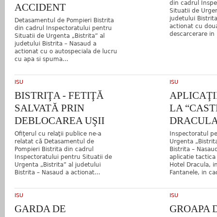
din cadrul Inspe
ACCIDENT
Situatii de Urgen
judetului Bistri
Detasamentul de Pompieri Bistrita
actionat cu dou
din cadrul Inspectoratului pentru
descarcerare in
Situatii de Urgenta „Bistrita” al
judetului Bistrita – Nasaud a
actionat cu o autospeciala de lucru
cu apa si spuma...
ISU
ISU
BISTRIŢA - FETIŢĂ
APLICAŢI
SALVATĂ PRIN
LA “CAST
DEBLOCAREA UŞII
DRACULA
Ofiţerul cu relaţii publice ne-a
Inspectoratul pe
relatat că Detasamentul de
Urgenta „Bistrita
Pompieri Bistrita din cadrul
Bistrita – Nasau
Inspectoratului pentru Situatii de
aplicatie tactic
Urgenta „Bistrita” al judetului
Hotel Dracula, in
Bistrita – Nasaud a actionat...
Fantanele, in cad
ISU
ISU
GARDA DE
GROAPA 