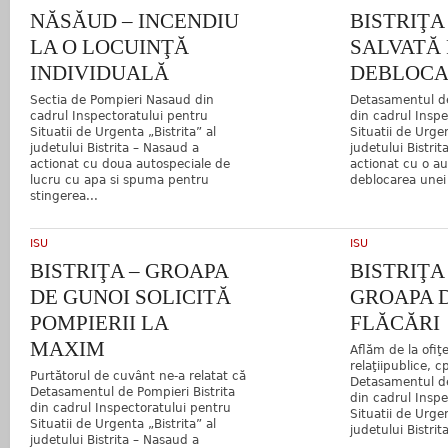
NĂSĂUD – INCENDIU
BISTRIŢA
LA O LOCUINŢĂ
SALVATĂ 
INDIVIDUALĂ
DEBLOCA
Sectia de Pompieri Nasaud din
Detasamentul de
cadrul Inspectoratului pentru
din cadrul Inspe
Situatii de Urgenta „Bistrita” al
Situatii de Urgen
judetului Bistrita – Nasaud a
judetului Bistri
actionat cu doua autospeciale de
actionat cu o a
lucru cu apa si spuma pentru
deblocarea unei u
stingerea...
ISU
ISU
BISTRIŢA – GROAPA
BISTRIŢA
DE GUNOI SOLICITĂ
GROAPA D
POMPIERII LA
FLĂCĂRI
MAXIM
Aflăm de la ofiţ
relaţiipublice, cp
Purtătorul de cuvânt ne-a relatat că
Detasamentul de
Detasamentul de Pompieri Bistrita
din cadrul Inspe
din cadrul Inspectoratului pentru
Situatii de Urgen
Situatii de Urgenta „Bistrita” al
judetului Bistrit
judetului Bistrita – Nasaud a