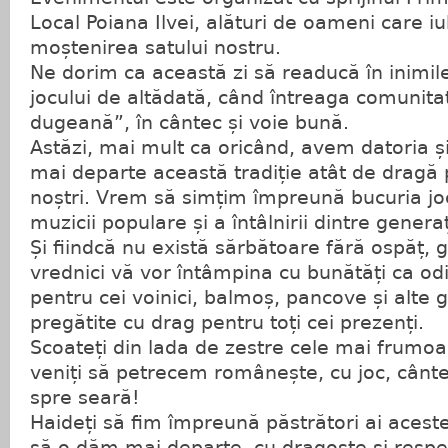
Local Poiana Ilvei, alături de oameni care iu
moștenirea satului nostru.
Ne dorim ca această zi să readucă în inimil
jocului de altădată, când întreaga comunita
dugeană”, în cântec și voie bună.
Astăzi, mai mult ca oricând, avem datoria ș
mai departe această tradiție atât de dragă pă
noștri. Vrem să simțim împreună bucuria joc
muzicii populare și a întâlnirii dintre generaț
Și fiindcă nu există sărbătoare fără ospăț, g
vrednici vă vor întâmpina cu bunătăți ca odi
pentru cei voinici, balmoș, pancove și alte g
pregătite cu drag pentru toți cei prezenți.
Scoateți din lada de zestre cele mai frumoa
veniți să petrecem românește, cu joc, cânt
spre seară!
Haideți să fim împreună păstrători ai acestei
să o dăm mai departe, cu dragoste și respec