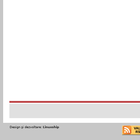
Design şi dezvoltare:
Linuxship