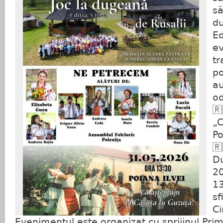
să
du
Ed
ev
tr
po
au
od
🇷
„C
Po
🇷
Du
20
13
sf
Ci
Evenimentul este organizat cu sprijinul Primă