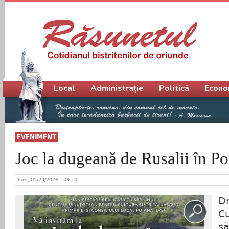
Meniu principal
Local
Administrație
Politică
Econo
EVENIMENT
Joc la dugeană de Rusalii în Po
Dum, 05/24/2026 - 09:10
Dr
Cu
să