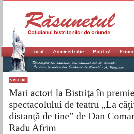
Meniu principal
Local
Administrație
Politică
Econo
SPECIAL
Mari actori la Bistriţa în premi
spectacolului de teatru „La câ
distanţă de tine” de Dan Coman 
Radu Afrim