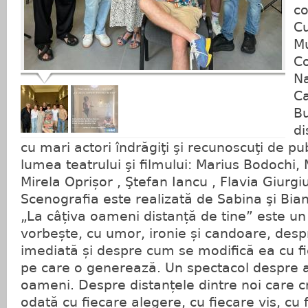
co
Cu
M
Co
Na
Ca
Bu
di
cu mari actori îndrăgiţi şi recunoscuţi de pu
lumea teatrului şi filmului: Marius Bodochi,
Mirela Oprișor , Ştefan Iancu , Flavia Giurgiu
Scenografia este realizată de Sabina şi Bi
„La câțiva oameni distanță de tine” este un
vorbește, cu umor, ironie și candoare, desp
imediată și despre cum se modifică ea cu f
pe care o generează. Un spectacol despre a
oameni. Despre distanțele dintre noi care c
odată cu fiecare alegere, cu fiecare vis, cu 