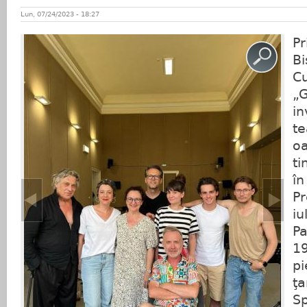
Lun, 07/24/2023 - 18:27
Pr
Bi
Cu
„
in
te
oa
t
în
Pr
iu
Pa
19
pi
ţa
Sp