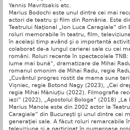
Yannis Mavritsakis etc.
Marius Bodochi este unul dintre cei mai recun
actori de teatru şi film din România. Este dir
Teatrului Naţional „Ion Luca Caragiale” din 
roluri memorabile în teatru, film, televiziune
în acelaşi timp având şi o importantă activit
colaborat de-a lungul carierei sale cu cei ma
români. Roluri recente în spectacolele TNB: 
lume mai bună", dramatizare de Mihai Radu
romanul omonim de Mihai Radu, regie Radu
„Cuvântul progres rostit de mama suna terib
Vișniec, regie Botond Nagy (2023), „Cei dre
regia Mihai Măniuțiu (2022). Filmografie rec
iezi” (2022), „Apostolul Bologa” (2018) „La 
Marius Manole este din 2002 actor la Teatru
Caragiale” din Bucureşti şi unul dintre cei ma
generaţiei sale. A făcut roluri remarcabile în
televiziune şi a participat în numeroase proi