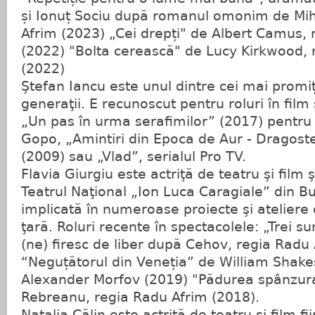
și Ionuț Sociu după romanul omonim de Mih
Afrim (2023) „Cei drepți" de Albert Camus, 
(2022) "Bolta cerească" de Lucy Kirkwood, 
(2022)
Ştefan Iancu este unul dintre cei mai promiță
generaţii. E recunoscut pentru roluri în film
„Un pas în urma serafimilor” (2017) pentru 
Gopo, „Amintiri din Epoca de Aur - Dragoste 
(2009) sau „Vlad”, serialul Pro TV.
Flavia Giurgiu este actriţă de teatru şi film
Teatrul Naţional „Ion Luca Caragiale” din Bu
implicată în numeroase proiecte şi ateliere d
ţară. Roluri recente în spectacolele: „Trei su
(ne) firesc de liber după Cehov, regia Radu
“Neguțătorul din Veneția” de William Shake
Alexander Morfov (2019) "Pădurea spânzuraţ
Rebreanu, regia Radu Afrim (2018).
Natalia Călin este actriţă de teatru şi film fi