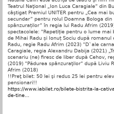
Teatrul Naţional „Ion Luca Caragiale” din Bu
câştigat Premiul UNITER pentru „Cea mai bun
secundar” pentru rolul Doamna Bologa din
spânzuraților” în regia lui Radu Afrim (2019)
spectacolele: "Repetiție pentru o lume mai
de Mihai Radu și Ionuț Sociu după romanul
Radu, regie Radu Afrim (2023) "D`ale carnav
Caragiale, regia Alexandru Dabija (2021) „Tr
scenariu (ne) firesc de liber după Cehov, r
(2019) "Pădurea spânzuraţilor" după Liviu 
Afrim (2018)
!!Preţ bilet: 50 lei şi redus 25 lei pentru elev
pensionari!!
https://www.iabilet.ro/bilete-bistrita-la-cat
de-tine...