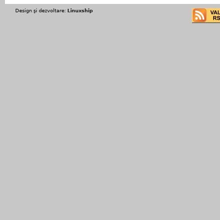
Design şi dezvoltare:
Linuxship