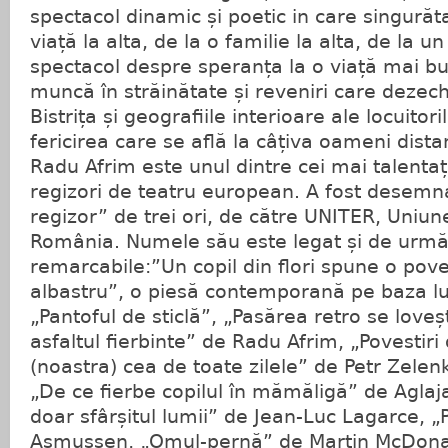
spectacol dinamic și poetic in care singurăt
viață la alta, de la o familie la alta, de la un
spectacol despre speranța la o viață mai bu
muncă în străinătate și reveniri care dezec
Bistrița și geografiile interioare ale locuitor
fericirea care se află la câțiva oameni dista
Radu Afrim este unul dintre cei mai talentați 
regizori de teatru european. A fost desemn
regizor” de trei ori, de către UNITER, Uniun
România. Numele său este legat și de urmă
remarcabile:”Un copil din flori spune o pov
albastru”, o piesă contemporană pe baza lu
„Pantoful de sticlă”, „Pasărea retro se loveș
asfaltul fierbinte” de Radu Afrim, „Povestir
(noastra) cea de toate zilele” de Petr Zele
„De ce fierbe copilul în mămăligă” de Aglaj
doar sfârșitul lumii” de Jean-Luc Lagarce, „
Asmussen, „Omul-pernă” de Martin McDonag