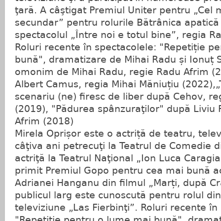
ţară. A câştigat Premiul Uniter pentru „Cel m
secundar” pentru rolurile Bătrânica apatică 
spectacolul „Între noi e totul bine”, regia R
Roluri recente în spectacolele: "Repetiție p
bună", dramatizare de Mihai Radu și Ionuț
omonim de Mihai Radu, regie Radu Afrim (20
Albert Camus, regia Mihai Măniuțiu (2022),„T
scenariu (ne) firesc de liber după Cehov, r
(2019), "Pădurea spânzuraţilor" după Liviu
Afrim (2018)
Mirela Oprișor este o actriță de teatru, telev
câţiva ani petrecuţi la Teatrul de Comedie 
actriţă la Teatrul Naţional „Ion Luca Caragia
primit Premiul Gopo pentru cea mai bună act
Adrianei Hanganu din filmul „Marți, după Cr
publicul larg este cunoscută pentru rolul din
televiziune „Las Fierbinţi”. Roluri recente în
"Repetiție pentru o lume mai bună", drama