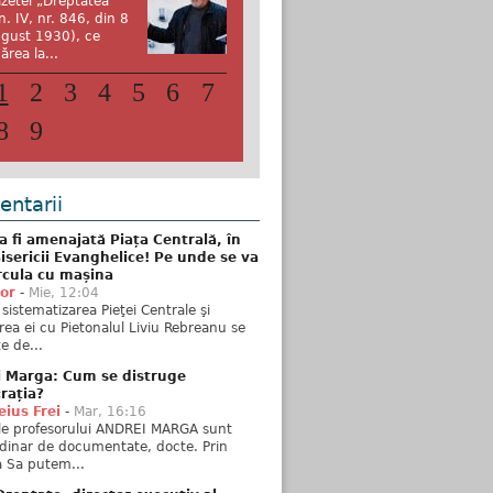
zetei „Dreptatea”
n. IV, nr. 846, din 8
gust 1930), ce
ărea la...
1
2
3
4
5
6
7
8
9
ntarii
 fi amenajată Piața Centrală, în
isericii Evanghelice! Pe unde se va
rcula cu mașina
tor
-
Mie, 12:04
sistematizarea Pieţei Centrale şi
rea ei cu Pietonalul Liviu Rebreanu se
e de...
i Marga: Cum se distruge
rația?
ius Frei
-
Mar, 16:16
ele profesorului ANDREI MARGA sunt
dinar de documentate, docte. Prin
 Sa putem...