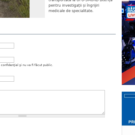
transportată la UPU-SMURD Bistrița
pentru investigații și îngrijiri
medicale de specialitate.
onfidenţial şi nu va fi făcut public.