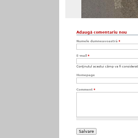
Adaugă comentariu nou
Numele dumneavoastră
*
E-mail
*
Conţinutul acestui câmp va fi considerat c
Homepage
Comment
*