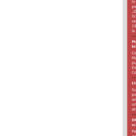
În
pe
„D
IV
se
19
la
Ma
bi
Co
Ma
pu
Ed
Co
El
Su
po
an
un
at
D
sc
Pe