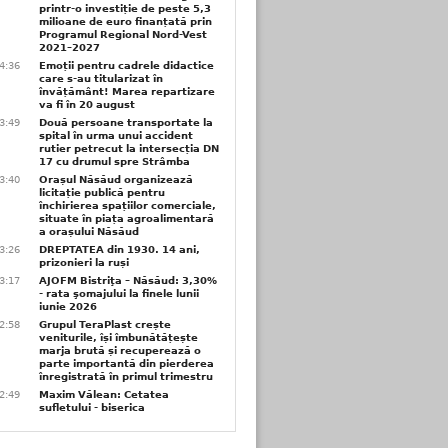
printr-o investiție de peste 5,3
milioane de euro finanțată prin
Programul Regional Nord-Vest
2021–2027
4:36
Emoții pentru cadrele didactice
care s-au titularizat în
învățământ! Marea repartizare
va fi în 20 august
3:49
Două persoane transportate la
spital în urma unui accident
rutier petrecut la intersecția DN
17 cu drumul spre Strâmba
3:40
Orașul Năsăud organizează
licitație publică pentru
închirierea spațiilor comerciale,
situate în piața agroalimentară
a orașului Năsăud
3:26
DREPTATEA din 1930. 14 ani,
prizonieri la ruși
3:17
AJOFM Bistriţa – Năsăud: 3,30%
- rata şomajului la finele lunii
iunie 2026
2:58
Grupul TeraPlast crește
veniturile, își îmbunătățește
marja brută și recuperează o
parte importantă din pierderea
înregistrată în primul trimestru
2:49
Maxim Vălean: Cetatea
sufletului - biserica