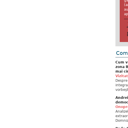
ga
(a
au
ap
Come
Cum va
zona B
mai ci
Vizita
Despre 
integra
vorbeşt
Andre
democ
Onopre
Analiz
extraor
Domnia