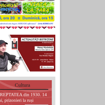
Cultura
REPTATEA din 1930. 14
i, prizonieri la ruși