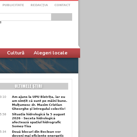
PUBLICITATE
REDACŢIA
CONTACT
e
ular de căutare
Cultură
Alegeri locale
3:10
Am ajuns la UPU Bistrița, iar eu
am simțit că sunt pe mâini bune.
Mulţumesc dr. Maxim Cristian
Gheorghe şi întregului colectiv!
5:58
Situația hidrologică la 5 august
2026 - Seceta hidrologică
afectează spațiul hidrografic
Someș-Tisa
5:34
Două blocuri din Beclean vor
deveni mai eficiente energetic