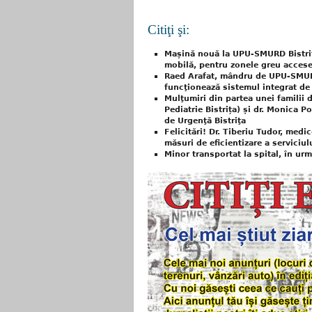
Citiţi şi:
Mașină nouă la UPU-SMURD Bistriţ
mobilă, pentru zonele greu accese
Raed Arafat, mândru de UPU-SMURD
funcţionează sistemul integrat de 
Mulţumiri din partea unei famili
Pediatrie Bistrița) și dr. Monica P
de Urgenţă Bistriţa
Felicitări! Dr. Tiberiu Tudor, med
măsuri de eficientizare a serviciul
Minor transportat la spital, în ur