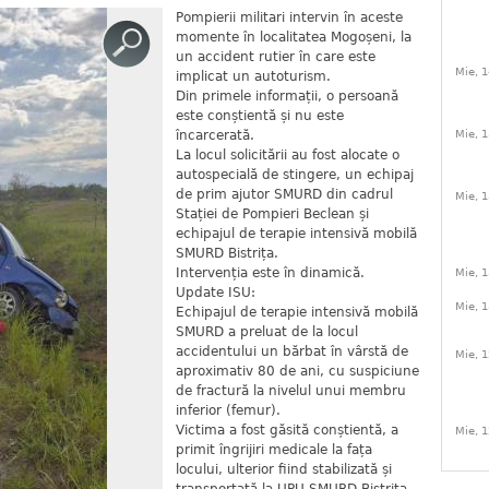
Pompierii militari intervin în aceste
momente în localitatea Mogoșeni, la
un accident rutier în care este
Mie, 1
implicat un autoturism.
Din primele informații, o persoană
este conștientă și nu este
încarcerată.
Mie, 1
La locul solicitării au fost alocate o
autospecială de stingere, un echipaj
de prim ajutor SMURD din cadrul
Mie, 1
Stației de Pompieri Beclean și
echipajul de terapie intensivă mobilă
SMURD Bistrița.
Intervenția este în dinamică.
Mie, 1
Update ISU:
Mie, 1
Echipajul de terapie intensivă mobilă
SMURD a preluat de la locul
accidentului un bărbat în vârstă de
Mie, 1
aproximativ 80 de ani, cu suspiciune
de fractură la nivelul unui membru
inferior (femur).
Victima a fost găsită conștientă, a
Mie, 1
primit îngrijiri medicale la fața
locului, ulterior fiind stabilizată și