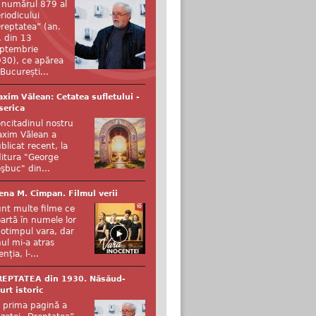
 numărul 879 al
riodicului
reptatea” (an.
, din 13
ptembrie
30), ce apărea
 București...
xim Vălean: Cetatea sufletului -
serica
ncitadinul nostru
xim Vălean a
blicat recent, la
itura "George
şbuc" din...
ena M. Cîmpan. Filmul verii
nt multe filme ce
artă în numele lor
otimpul vara, dar
ul mi-a atras
enția, l-...
REPTATEA din 1930. Năsăud-
urt istoric
 prima pagină a