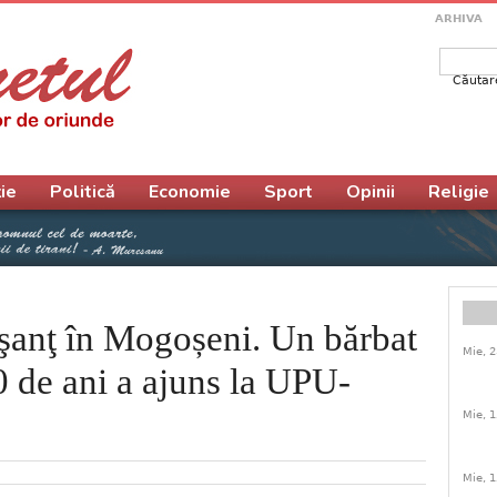
ARHIVA
Căutar
Form
ie
Politică
Economie
Sport
Opinii
Religie
 şanţ în Mogoșeni. Un bărbat
Mie, 2
 de ani a ajuns la UPU-
Mie, 1
Mie, 1