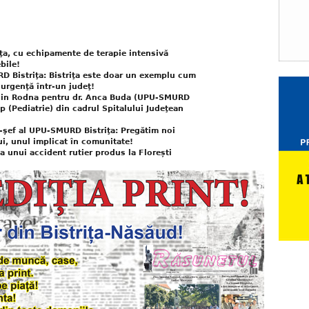
a, cu echipamente de terapie intensivă
bile!
 Bistriţa: Bistriţa este doar un exemplu cum
urgenţă într-un judeţ!
i din Rodna pentru dr. Anca Buda (UPU-SMURD
op (Pediatrie) din cadrul Spitalului Judeţean
ic-şef al UPU-SMURD Bistriţa: Pregătim noi
ui, unul implicat în comunitate!
ma unui accident rutier produs la Florești