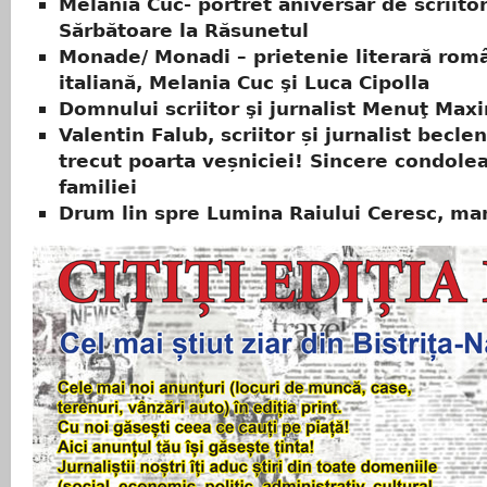
Melania Cuc- portret aniversar de scriitor
Sărbătoare la Răsunetul
Monade/ Monadi – prietenie literară rom
italiană, Melania Cuc şi Luca Cipolla
Domnului scriitor şi jurnalist Menuţ Max
Valentin Falub, scriitor și jurnalist beclen
trecut poarta veșniciei! Sincere condole
familiei
Drum lin spre Lumina Raiului Ceresc, mam