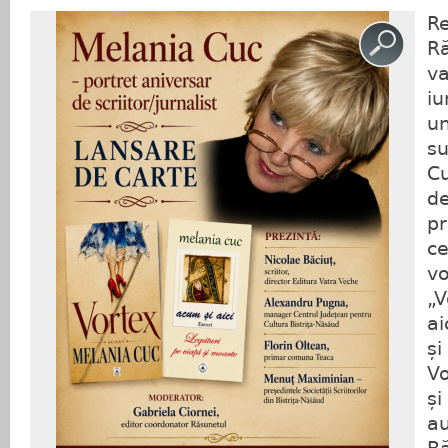
Re
Ră
va
iu
un
su
Cu
de
pr
ce
vo
„V
ai
și
Vo
și
au