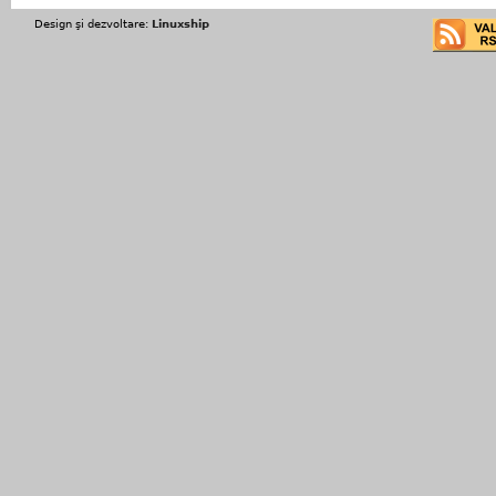
Design şi dezvoltare:
Linuxship