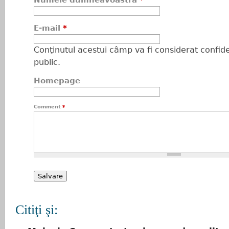
Numele dumneavoastră
*
E-mail
*
Conţinutul acestui câmp va fi considerat confiden
public.
Homepage
Comment
*
Citiţi şi: