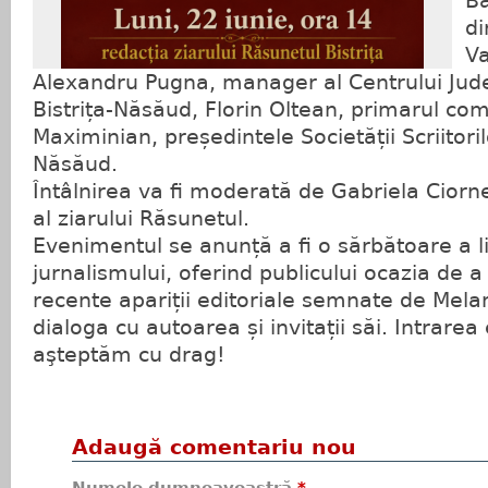
Bă
di
Va
Alexandru Pugna, manager al Centrului Jud
Bistrița-Năsăud, Florin Oltean, primarul co
Maximinian, președintele Societății Scriitorilo
Năsăud.
Întâlnirea va fi moderată de Gabriela Ciorn
al ziarului Răsunetul.
Evenimentul se anunță a fi o sărbătoare a lit
jurnalismului, oferind publicului ocazia de 
recente apariții editoriale semnate de Melan
dialoga cu autoarea și invitații săi. Intrarea
aşteptăm cu drag!
Adaugă comentariu nou