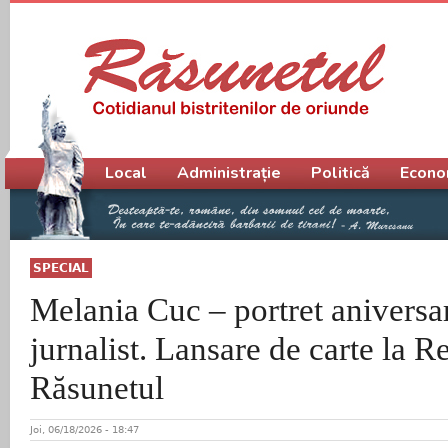
Meniu principal
Local
Administrație
Politică
Econo
SPECIAL
Melania Cuc – portret aniversar 
jurnalist. Lansare de carte la R
Răsunetul
Joi, 06/18/2026 - 18:47