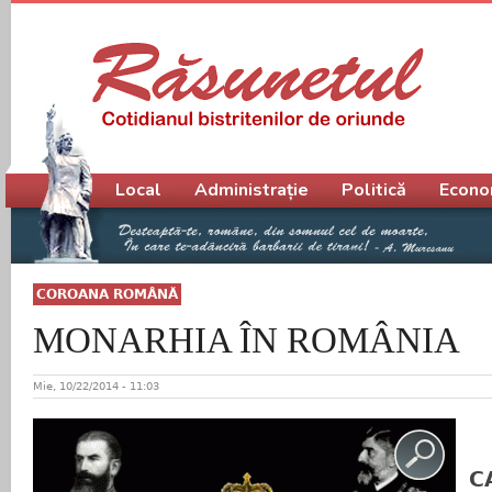
Meniu principal
Local
Administrație
Politică
Econo
COROANA ROMÂNĂ
MONARHIA ÎN ROMÂNIA
Mie, 10/22/2014 - 11:03
C