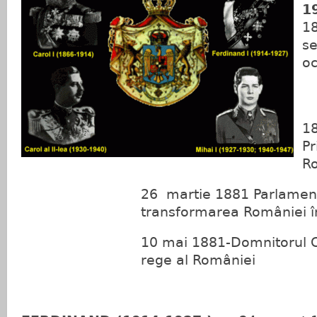
1
1
s
o
18
Pr
R
26 martie 1881 Parlamen
transformarea României 
10 mai 1881-Domnitorul C
rege al României
1881-1914