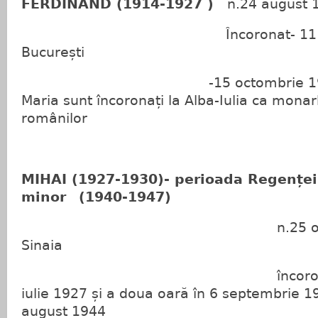
FERDINAND (1914-1927 )
n.24 august 1
Încoronat- 11 octomb
București
-15 octombrie 1922 alătu
Maria sunt încoronați la Alba-Iulia ca monarh
românilor
MIHAI (1927-1930)- perioada Regenței
minor
(1940-1947)
n.25 octombrie
Sinaia
încoronat prima d
iulie 1927 și a doua oară în 6 septembrie 1
august 1944