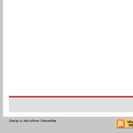
Design şi dezvoltare:
Linuxship