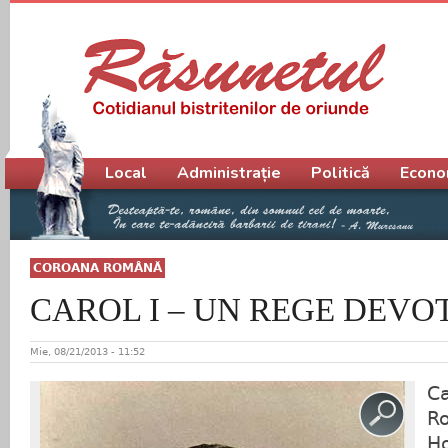
Meniu principal
Local
Administrație
Politică
Econo
COROANA ROMÂNĂ
CAROL I – UN REGE DEVO
Mie, 08/21/2013 - 11:52
Ca
Ro
Ho