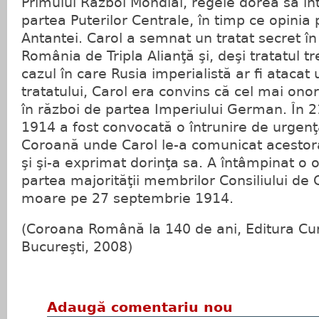
Primului Război Mondial, regele dorea să int
partea Puterilor Centrale, în timp ce opinia
Antantei. Carol a semnat un tratat secret în
România de Tripla Alianţă şi, deşi tratatul tr
cazul în care Rusia imperialistă ar fi atacat
tratatului, Carol era convins că cel mai onora
în război de partea Imperiului German. În 21
1914 a fost convocată o întrunire de urgenţă
Coroană unde Carol le-a comunicat acestora
şi şi-a exprimat dorinţa sa. A întâmpinat o 
partea majorităţii membrilor Consiliului de 
moare pe 27 septembrie 1914.
(Coroana Română la 140 de ani, Editura Cu
Bucureşti, 2008)
Adaugă comentariu nou