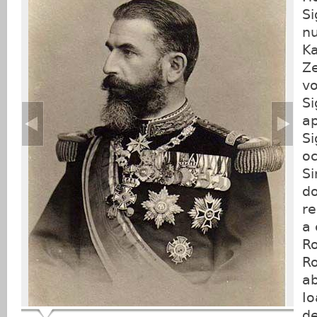
Si
n
Ka
Z
vo
Si
ap
Si
oc
Si
do
re
a 
Ro
R
ab
Io
d