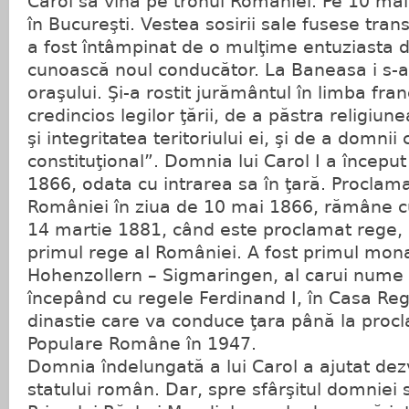
Carol să vină pe tronul României. Pe 10 mai
în Bucureşti. Vestea sosirii sale fusese tran
a fost întâmpinat de o mulţime entuziasta 
cunoască noul conducător. La Baneasa i s-
oraşului. Şi-a rostit jurământul în limba fran
credincios legilor ţării, de a păstra religi
şi integritatea teritoriului ei, şi de a domni
constituţional”. Domnia lui Carol I a început 
1866, odata cu intrarea sa în ţară. Proclam
României în ziua de 10 mai 1866, rămâne cu
14 martie 1881, când este proclamat rege, 
primul rege al României. A fost primul mona
Hohenzollern – Sigmaringen, al carui nume
începând cu regele Ferdinand I, în Casa Re
dinastie care va conduce ţara până la proc
Populare Române în 1947.
Domnia îndelungată a lui Carol a ajutat dez
statului român. Dar, spre sfârşitul domniei s