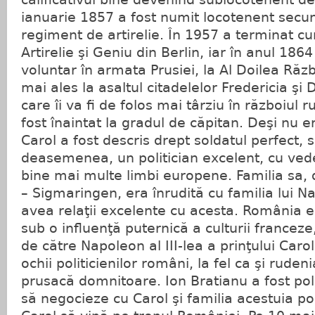
ianuarie 1857 a fost numit locotenent secun
regiment de artirelie. În 1957 a terminat cur
Artirelie şi Geniu din Berlin, iar în anul 1864
voluntar în armata Prusiei, la Al Doilea Răzb
mai ales la asaltul citadelelor Fredericia şi
care îi va fi de folos mai târziu în războiul 
fost înaintat la gradul de căpitan. Deşi nu e
Carol a fost descris drept soldatul perfect, s
deasemenea, un politician excelent, cu vede
bine mai multe limbi europene. Familia sa, 
– Sigmaringen, era înrudită cu familia lui Nap
avea relaţii excelente cu acesta. România 
sub o influenţă puternică a culturii france
de către Napoleon al III-lea a prinţului Carol
ochii politicienilor români, la fel ca şi rude
prusacă domnitoare. Ion Bratianu a fost pol
să negocieze cu Carol şi familia acestuia pos