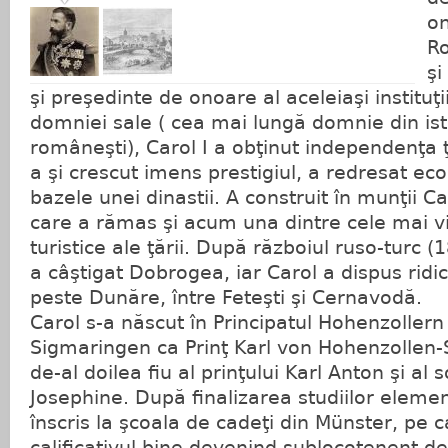
on
Ro
şi
şi preşedinte de onoare al aceleiaşi instituţii
domniei sale ( cea mai lungă domnie din ist
româneşti), Carol I a obţinut independenţa ţa
a şi crescut imens prestigiul, a redresat ec
bazele unei dinastii. A construit în munţii Ca
care a rămas şi acum una dintre cele mai viz
turistice ale ţării. După războiul ruso-turc
a câştigat Dobrogea, iar Carol a dispus ridi
peste Dunăre, între Feteşti şi Cernavodă.
Carol s-a născut în Principatul Hohenzoller
Sigmaringen ca Prinţ Karl von Hohenzollen-
de-al doilea fiu al prinţului Karl Anton şi al 
Josephine. După finalizarea studiilor eleme
înscris la şcoala de cadeţi din Münster, pe c
calificativul bine devenind sublocotenent de