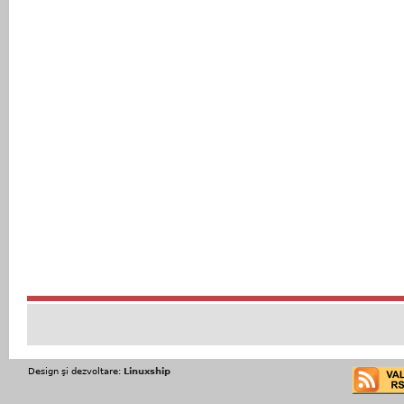
Design şi dezvoltare:
Linuxship