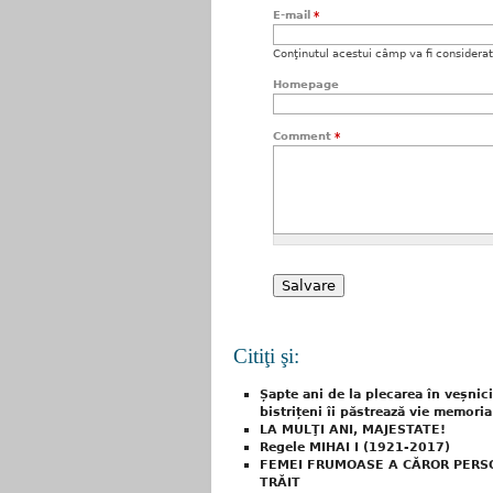
E-mail
*
Conţinutul acestui câmp va fi considerat c
Homepage
Comment
*
Citiţi şi:
Șapte ani de la plecarea în veșnic
bistrițeni îi păstrează vie memoria
LA MULŢI ANI, MAJESTATE!
Regele MIHAI I (1921-2017)
FEMEI FRUMOASE A CĂROR PERSO
TRĂIT