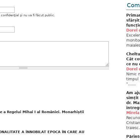
Come
Primar
onfidenţial şi nu va fi făcut public.
sfârși
funcți
Dorel 
Excelent
monitor
maiales
Cheltu
Cât co
ce nu 
Dorel 
Nimic n
timpul 
"......
Am aju
simțit
dr. Ma
întreg
ie a Regelui Mihai I al României. Monarhiștii
Mirela
Recuno
Cristia
traiesc.
NALITATE A ÎNNOBILAT EPOCA ÎN CARE AU
Părint