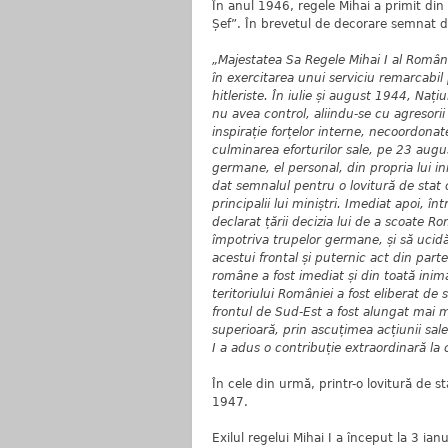
În anul 1946, regele Mihai a primit di
Șef”. În brevetul de decorare semnat d
„Majestatea Sa Regele Mihai I al Româ
în exercitarea unui serviciu remarcabil
hitleriste. În iulie și august 1944, Naț
nu avea control, aliindu-se cu agresorii 
inspirație forțelor interne, necoordona
culminarea eforturilor sale, pe 23 augu
germane, el personal, din propria lui in
dat semnalul pentru o lovitură de stat 
principalii lui miniștri. Imediat apoi, în
declarat țării decizia lui de a scoate 
împotriva trupelor germane, și să ucidă,
acestui frontal și puternic act din part
române a fost imediat și din toată inim
teritoriului României a fost eliberat de 
frontul de Sud-Est a fost alungat mai m
superioară, prin ascuțimea acțiunii sale 
I a adus o contribuție extraordinară la c
În cele din urmă, printr-o lovitură de s
1947.
Exilul regelui Mihai I a început la 3 ia