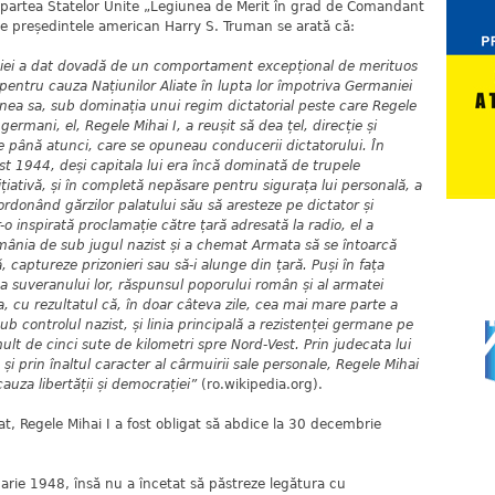
n partea Statelor Unite „Legiunea de Merit în grad de Comandant
e președintele american Harry S. Truman se arată că:
niei a dat dovadă de un comportament excepțional de merituos
 pentru cauza Națiunilor Aliate în lupta lor împotriva Germaniei
iunea sa, sub dominația unui regim dictatorial peste care Regele
germani, el, Regele Mihai I, a reușit să dea țel, direcție și
te până atunci, care se opuneau conducerii dictatorului. În
st 1944, deși capitala lui era încă dominată de trupele
ițiativă, și în completă nepăsare pentru sigurața lui personală, a
ordonând gărzilor palatului său să aresteze pe dictator și
tr-o inspirată proclamație către țară adresată la radio, el a
România de sub jugul nazist și a chemat Armata să se întoarcă
 captureze prizonieri sau să-i alunge din țară. Puși în fața
ea suveranului lor, răspunsul poporului român și al armatei
a, cu rezultatul că, în doar câteva zile, cea mai mare parte a
sub controlul nazist, și linia principală a rezistenței germane pe
ult de cinci sute de kilometri spre Nord-Vest. Prin judecata lui
și prin înaltul caracter al cârmuirii sale personale, Regele Mihai
auza libertății și democrației”
(ro.wikipedia.org).
tat, Regele Mihai I a fost obligat să abdice la 30 decembrie
nuarie 1948, însă nu a încetat să păstreze legătura cu