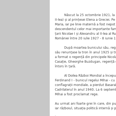
Născut la 25 octombrie 1921, la Sinaia,
II-lea) și al prințesei Elena a Greciei. P
Maria, iar pe linie maternă a fost nepot 
descendentul celor mai importante famili
țarii Nicolae I și Alexandru al II-lea al R
României între 20 iulie 1927 - 8 iunie
După moartea bunicului său, regele F
său renunțase la tron în anul 1925 și tr
a format o regență din principele Nicola
Casație, Gheorghe Buzdugan, regență c
întors în țară.
Al Doilea Război Mondial a început în
Ferdinand I - bunicul regelui Mihai - c
conflagrații mondiale, a pierdut Basara
Cadrilaterul în anul 1940. La 6 septembri
Mihai a fost proclamat rege.
Au urmat ani foarte grei în care, din p
iar războiul, situația politică internă și