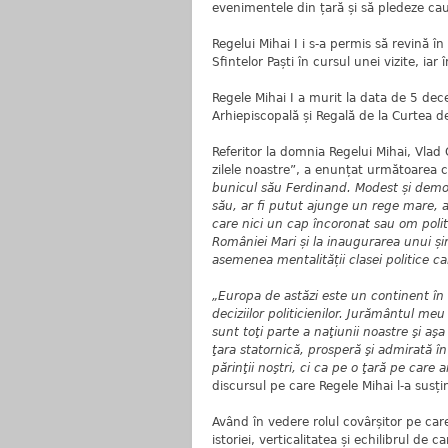
evenimentele din țară și să pledeze ca
Regelui Mihai I i s-a permis să revină 
Sfintelor Paști în cursul unei vizite, i
Regele Mihai I a murit la data de 5 de
Arhiepiscopală și Regală de la Curtea d
Referitor la domnia Regelui Mihai, Vlad 
zilele noastre”, a enunțat următoarea 
bunicul său Ferdinand. Modest și democr
său, ar fi putut ajunge un rege mare, a
care nici un cap încoronat sau om politic
României Mari și la inaugurarea unui șir 
asemenea mentalității clasei politice c
„Europa de astăzi este un continent în
deciziilor politicienilor. Jurământul meu 
sunt toţi parte a naţiunii noastre şi a
ţara statornică, prosperă şi admirată 
părinţii noştri, ci ca pe o ţară pe care
discursul pe care Regele Mihai l-a sus
Având în vedere rolul covârșitor pe car
istoriei, verticalitatea și echilibrul de