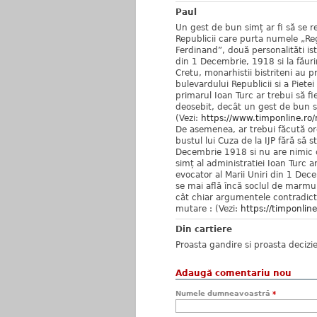
Paul
Un gest de bun simț ar fi să se r
Republicii care purta numele „Reg
Ferdinand”, două personalităti ist
din 1 Decembrie, 1918 si la făurir
Cretu, monarhistii bistriteni au 
bulevardului Republicii si a Piete
primarul Ioan Turc ar trebui să f
deosebit, decât un gest de bun s
(Vezi:
https://www.timponline.ro/m
De asemenea, ar trebui făcută ord
bustul lui Cuza de la IJP fără să 
Decembrie 1918 si nu are nimic 
simț al administratiei Ioan Turc a
evocator al Marii Uniri din 1 Dece
se mai află încă soclul de marmur
cât chiar argumentele contradicto
mutare : (Vezi:
https://timponlin
Din cartiere
Proasta gandire si proasta decizie
Adaugă comentariu nou
Numele dumneavoastră
*