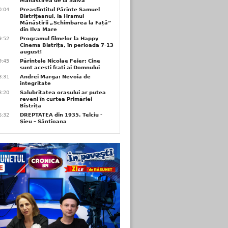
Mănăstirea de la Salva
0:04
Preasfințitul Părinte Samuel
Bistrițeanul, la Hramul
Mănăstirii „Schimbarea la Față”
din Ilva Mare
9:52
Programul filmelor la Happy
Cinema Bistrița, în perioada 7-13
august!
9:45
Părintele Nicolae Feier: Cine
sunt acești frați ai Domnului
8:31
Andrei Marga: Nevoia de
integritate
8:20
Salubritatea orașului ar putea
reveni în curtea Primăriei
Bistrița
6:32
DREPTATEA din 1935. Telciu -
Șieu – Sântioana