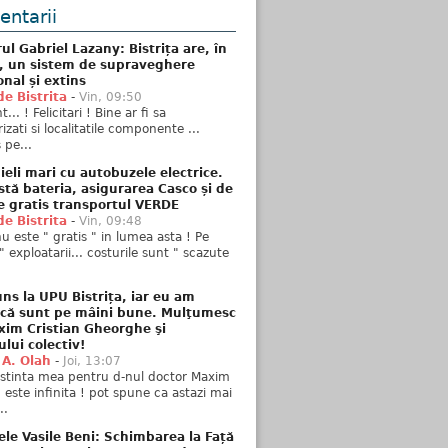
ntarii
ul Gabriel Lazany: Bistrița are, în
t, un sistem de supraveghere
onal și extins
de Bistrita
-
Vin, 09:50
... ! Felicitari ! Bine ar fi sa
izati si localitatile componente ...
 pe...
ieli mari cu autobuzele electrice.
stă bateria, asigurarea Casco și de
e gratis transportul VERDE
de Bistrita
-
Vin, 09:48
u este " gratis " in lumea asta ! Pe
" exploatarii... costurile sunt " scazute
ns la UPU Bistrița, iar eu am
 că sunt pe mâini bune. Mulţumesc
xim Cristian Gheorghe şi
ului colectiv!
 A. Olah
-
Joi, 13:07
stinta mea pentru d-nul doctor Maxim
n este infinita ! pot spune ca astazi mai
..
ele Vasile Beni: Schimbarea la Față