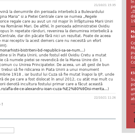
În
21/10/21 15:35
pe
„D
evină la denumirile din perioada interbelică a Bulevardului
di
ina Maria” si a Pietei Centrale care se numea „Regele
19
orice regale care au avut un rol major în înfăptuirea Marii Uniri
ea României Mari. De altfel, în perioada administratiei Ovidiu
propus în repetate rânduri, revenirea la denumirea interbelică a
Ma
i Centrale, dar din păcate fără nici un rezultat. Poate de aceea
bi
ie mai receptiv la acest demers care nu necesită un efort
Co
imț:
Ma
onarhistii-bistriteni-bd-republicii-sa-se-num...
)
pu
ine si în Piata Unirii, unde fostul edil Ovidiu Cretu a mutat
Ed
stie că numele pietei se revendică de la Marea Unire din 1
Co
comun cu Unirea Principatelor. De aceea, un alt gest de bun
r trebui să fie ridicarea in Piata Unirii a unui monument
El
mbrie 1918 , iar bustul lui Cuza să fie mutat înapoi la IJP, unde
ă de pe care a fost dislocat în anul 2012, cu atât mai mult cu
Su
rii denotă incultura fostului primar care a făcut această
po
e.ro/afla-de-ce-alexandru-ioan-cuza-%E2%80%9Disi-merita...
)
an
un
22/10/21 11:26
at
 !