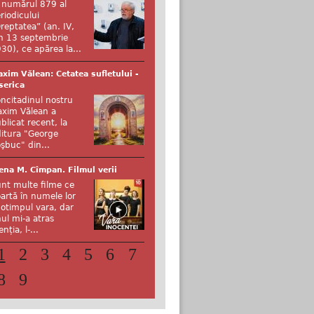
 numărul 879 al
riodicului
reptatea” (an. IV,
n 13 septembrie
30), ce apărea la...
xim Vălean: Cetatea sufletului -
serica
ncitadinul nostru
xim Vălean a
blicat recent, la
itura "George
şbuc" din...
ena M. Cîmpan. Filmul verii
nt multe filme ce
artă în numele lor
otimpul vara, dar
ul mi-a atras
enția, l-...
1
2
3
4
5
6
7
8
9