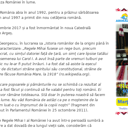
uza României în lume.
în România abia în anul 1992, pentru a prăznui sărbătoarea
ar în anul 1997 a primit din nou cetățenia română.
cembrie 2017 și a fost înmormântat în noua Catedrală
e Argeș.
Georgescu, în lucrarea sa „Istoria românilor de la origini până în
caracterizare:
„Regele Mihai fusese un rege bun, precum
at, cu simțul datoriei față de țară, un simț care lipsise tatălui
semenea lui Carol I. A avut însă parte de vremuri tulburi pe
 nu le-ar fi putut înrâuri. I-a fost dat să asiste la eșecul
de dictaturi străine spiritului său constituțional, străine de
are făcuse România Mare, la 1918” (ro.wikipedia.org).
 care popoarele şi pământurile nu se schimbă ca rezultat al
a fost făcut şi continuă să fie valabil pentru toţi românii. Ei
şa vor rămâne totdeauna. Stă doar în puterea noastră să facem
în lume. Nu văd România de astăzi ca pe o moştenire de la
 am luat-o cu împrumut de la copiii noştri”
(fragment din
ținut în Parlamentul României în 25 octombrie 2011).
e Regele Mihai I al României l-a avut într-o perioadă sumbră a
 care a dat dovadă de-a lungul vieții sale, considerăm că