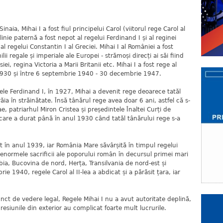
 Mihai I a fost fiul principelui Carol (viitorul rege Carol al
e linie paternă a fost nepot al regelui Ferdinand I și al reginei
al regelui Constantin I al Greciei. Mihai I al României a fost
i regale și imperiale ale Europei - strămoși direcți ai săi fiind
usiei, regina Victoria a Marii Britanii etc. Mihai I a fost rege al
 1930 și între 6 septembrie 1940 - 30 decembrie 1947.
erdinand I, în 1927, Mihai a devenit rege deoarece tatăl
ăia în străinătate. Însă tânărul rege avea doar 6 ani, astfel că s-
e, patriarhul Miron Cristea și președintele Înaltei Curți de
are a durat până în anul 1930 când tatăl tânărului rege s-a
 anul 1939, iar România Mare săvârșită în timpul regelui
u enormele sacrificii ale poporului român în decursul primei mari
bia, Bucovina de nord, Herța, Transilvania de nord-est și
e 1940, regele Carol al II-lea a abdicat și a părăsit țara, iar
unct de vedere legal, Regele Mihai I nu a avut autoritate deplină,
 presiunile din exterior au complicat foarte mult lucrurile.