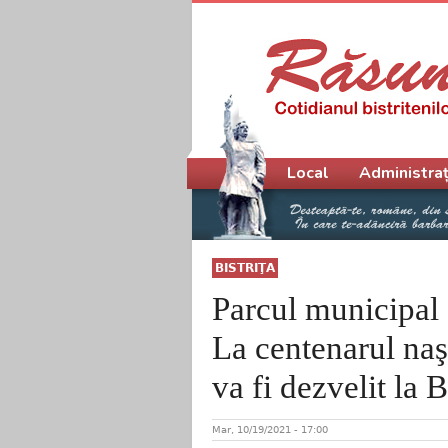
Meniu principal
Local
Administraț
BISTRIŢA
Parcul municipal
La centenarul naşt
va fi dezvelit la B
Mar, 10/19/2021 - 17:00