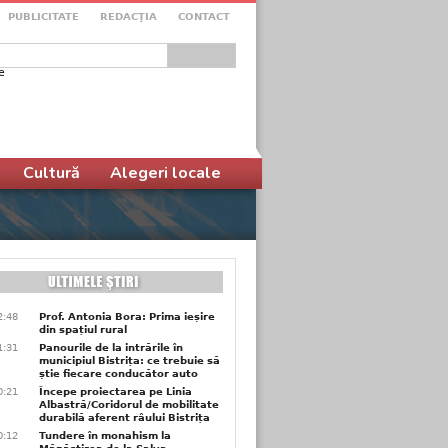
PUBLICITATE
REDACŢIA
CONTACT
e
ular de căutare
Cultură
Alegeri locale
2:48
Prof. Antonia Bora: Prima ieșire
din spațiul rural
1:31
Panourile de la intrările în
municipiul Bistrița: ce trebuie să
știe fiecare conducător auto
0:21
Începe proiectarea pe Linia
Albastră/Coridorul de mobilitate
durabilă aferent râului Bistrița
0:12
Tundere în monahism la