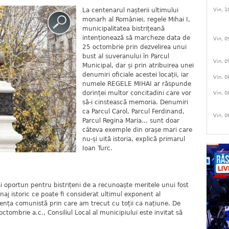
La centenarul nașterii ultimului
Vin, 1
monarh al României, regele Mihai I,
municipalitatea bistrițeană
intenționează să marcheze data de
Vin, 0
25 octombrie prin dezvelirea unui
bust al suveranului în Parcul
Vin, 0
Municipal, dar și prin atribuirea unei
denumiri oficiale acestei locații, iar
Vin, 0
numele REGELE MIHAI ar răspunde
dorinței multor concitadini care vor
Vin, 0
să-i cinstească memoria. Denumiri
ca Parcul Carol, Parcul Ferdinand,
Vin, 0
Parcul Regina Maria... sunt doar
câteva exemple din orașe mari care
nu-și uită istoria, explică primarul
Ioan Turc.
 oportun pentru bistrițeni de a recunoaște meritele unui fost
aj istoric ce poate fi considerat ultimul exponent al
iența comunistă prin care am trecut cu toții ca națiune. De
ctombrie a.c., Consiliul Local al municipiului este invitat să