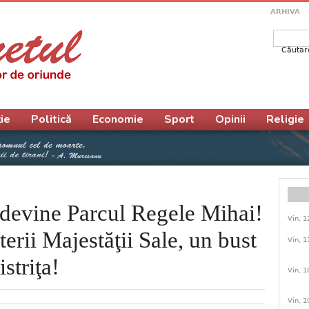
ARHIVA
Căutar
Form
ie
Politică
Economie
Sport
Opinii
Religie
 devine Parcul Regele Mihai!
Vin, 1
erii Majestăţii Sale, un bust
Vin, 1
istriţa!
Vin, 1
Vin, 1