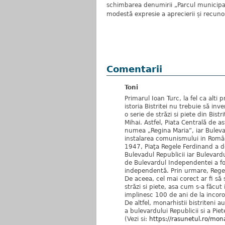
schimbarea denumirii „Parcul municipal”
modestă expresie a aprecierii și recuno
Comentarii
Toni
Primarul Ioan Turc, la fel ca alti
istoria Bistritei nu trebuie să inv
o serie de străzi si piete din Bist
Mihai. Astfel, Piata Centrală de 
numea „Regina Maria”, iar Bulev
instalarea comunismului in Româ
1947, Piaţa Regele Ferdinand a de
Bulevadul Republicii iar Buleva
de Bulevardul Independentei a fos
independentă. Prin urmare, Regele
De aceea, cel mai corect ar fi să
străzi si piete, asa cum s-a făcut
implinesc 100 de ani de la incor
De altfel, monarhistii bistriteni 
a bulevardului Republicii si a Pie
(Vezi si:
https://rasunetul.ro/monar