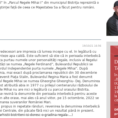
 în „Parcul Regele Mihai I” din municipiul Bistrița reprezintă o
știnței față de ceea ce Majestatea Sa a făcut pentru români.
19/10/21 16:56
 predecesori are impresia că lumea incepe cu el. In legătură cu
enteze apa caldă. Este suficient să stie că in perioada interbelică
rita purtau numele unor personalităţi regale, inclusiv al Regelui
D
astăzi se numea „Regele Ferdinand”, Bulevardul Republicii se
T
ardul Independentei purta numele „Regele Mihai”. După
nia, mai exact după proclamarea republicii din 30 decembrie
În
venit Piaţa Stalin, Bulevardul Regina Maria a fost denumit
„D
rdul Regele Mihai se numea Gheorghe Gheorghiu- Dej. Denumirea
IX
t atribuită abia in 1977 cu prilejul centenarului războiului de
13
 Mihai nu are nici o legătură cu parcul orasului Bistrita.
19
 se revină la denumirile din perioada interbelică pentru aceste
la
 in alte orase, mai ales că anul viitor, pe 15 octombrie, 2022 se
ci
onarea suveranilor României Mari.
au propus in repetate rânduri, revenirea la denumirea interbelică
DR
tei Centrale, din păcate fără nici un rezultat până in prezent.
pr
histii-bistriteni-isi-doresc-o-gradina-regala-...
)