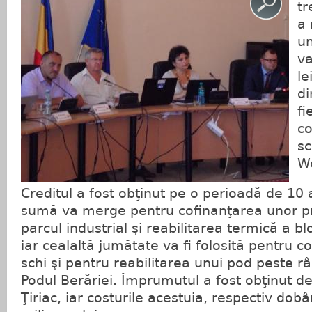
tr
a 
un
va
le
d
fi
co
sc
W
Creditul a fost obţinut pe o perioadă de 10 
sumă va merge pentru cofinanţarea unor p
parcul industrial şi reabilitarea termică a bl
iar cealaltă jumătate va fi folosită pentru c
schi şi pentru reabilitarea unui pod peste râ
Podul Berăriei. Împrumutul a fost obţinut de
Ţiriac, iar costurile acestuia, respectiv dobân