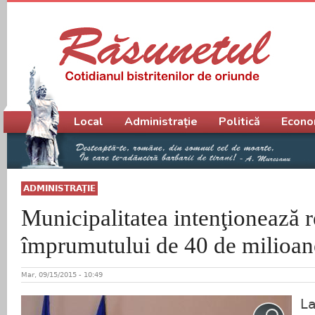
Meniu principal
Local
Administrație
Politică
Econo
ADMINISTRAŢIE
Municipalitatea intenţionează r
împrumutului de 40 de milioane
Mar, 09/15/2015 - 10:49
La