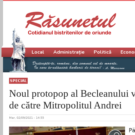
Meniu principal
Local
Administrație
Politică
Econo
SPECIAL
Noul protopop al Becleanului va 
de către Mitropolitul Andrei
Mar, 02/09/2021 - 14:55
Pă