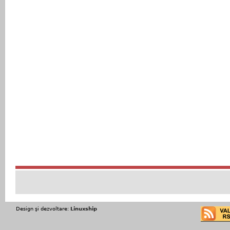
Design şi dezvoltare:
Linuxship