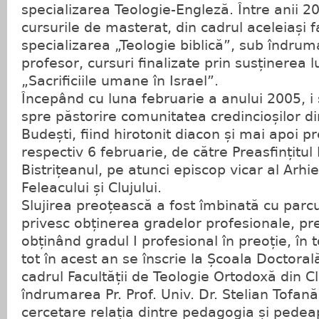
specializarea Teologie-Engleză. Între anii
cursurile de masterat, din cadrul aceleiași fa
specializarea „Teologie biblică”, sub îndrum
profesor, cursuri finalizate prin susținerea luc
„Sacrificiile umane în Israel”.
Începând cu luna februarie a anului 2005, i
spre păstorire comunitatea credincioșilor d
Budești, fiind hirotonit diacon și mai apoi pr
respectiv 6 februarie, de către Preasfințitul
Bistrițeanul, pe atunci episcop vicar al Arhi
Feleacului și Clujului.
Slujirea preoțească a fost îmbinată cu parc
privesc obținerea gradelor profesionale, pr
obținând gradul I profesional în preoție, în
tot în acest an se înscrie la Școala Doctoral
cadrul Facultății de Teologie Ortodoxă din C
îndrumarea Pr. Prof. Univ. Dr. Stelian Tofa
cercetare relația dintre pedagogia și pedeap