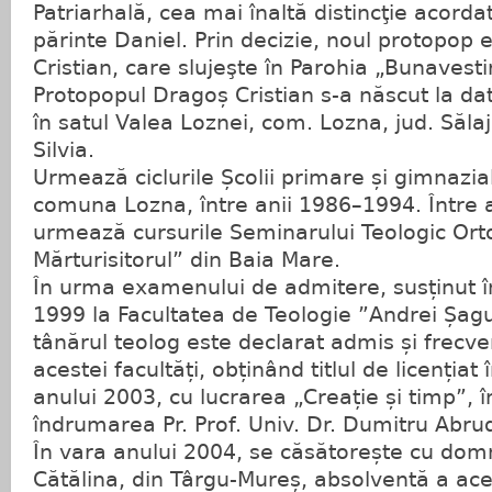
Patriarhală, cea mai înaltă distincţie acorda
părinte Daniel. Prin decizie, noul protopop 
Cristian, care slujeşte în Parohia „Bunavest
Protopopul Dragoș Cristian s-a născut la dat
în satul Valea Loznei, com. Lozna, jud. Sălaj, 
Silvia.
Urmează ciclurile Școlii primare și gimnaziale
comuna Lozna, între anii 1986–1994. Între 
urmează cursurile Seminarului Teologic Orto
Mărturisitorul” din Baia Mare.
În urma examenului de admitere, susținut 
1999 la Facultatea de Teologie ”Andrei Șagu
tânărul teolog este declarat admis și frecve
acestei facultăți, obținând titlul de licențiat 
anului 2003, cu lucrarea „Creație și timp”, 
îndrumarea Pr. Prof. Univ. Dr. Dumitru Abru
În vara anului 2004, se căsătorește cu do
Cătălina, din Târgu-Mureș, absolventă a acele