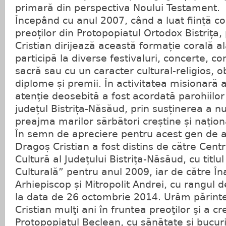
primară din perspectiva Noului Testament.
Începând cu anul 2007, când a luat ființă c
preoților din Protopopiatul Ortodox Bistrița
Cristian dirijează această formație corală al
participă la diverse festivaluri, concerte, c
sacră sau cu un caracter cultural-religios, o
diplome și premii. În activitatea misionară 
atenție deosebită a fost acordată parohiilor 
județul Bistrița-Năsăud, prin susținerea a 
preajma marilor sărbători creștine și națion
În semn de apreciere pentru acest gen de act
Dragoș Cristian a fost distins de către Cent
Cultură al Județului Bistrița-Năsăud, cu titlu
Culturală” pentru anul 2009, iar de către Îna
Arhiepiscop și Mitropolit Andrei, cu rangul 
la data de 26 octombrie 2014. Urăm părint
Cristian mulţi ani în fruntea preoţilor şi a cre
Protopopiatul Beclean, cu sănătate şi bucuri