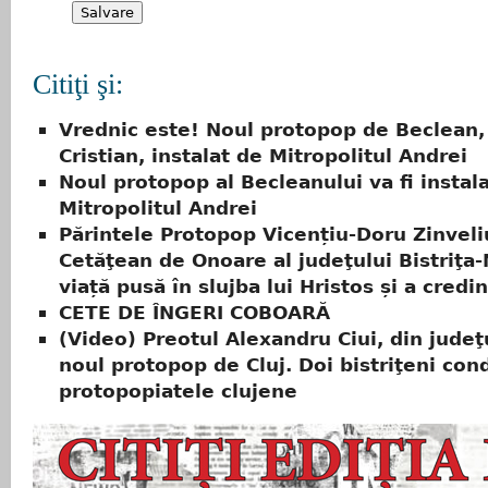
Citiţi şi:
Vrednic este! Noul protopop de Beclean,
Cristian, instalat de Mitropolitul Andrei
Noul protopop al Becleanului va fi instal
Mitropolitul Andrei
Părintele Protopop Vicențiu-Doru Zinveli
Cetăţean de Onoare al judeţului Bistriţa
viață pusă în slujba lui Hristos și a credin
CETE DE ÎNGERI COBOARĂ
(Video) Preotul Alexandru Ciui, din judeţ
noul protopop de Cluj. Doi bistriţeni con
protopopiatele clujene