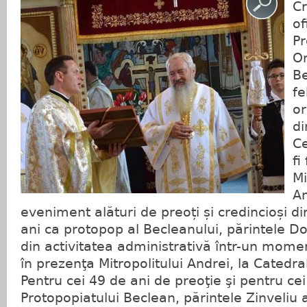
Cr
of
Pr
O
Be
fe
or
di
Ce
fi
Mi
An
eveniment alături de preoți și credincioși d
ani ca protopop al Becleanului, părintele Do
din activitatea administrativă într-un momen
în prezenţa Mitropolitului Andrei, la Catedra
Pentru cei 49 de ani de preoţie şi pentru cei
Protopopiatului Beclean, părintele Zinveliu 