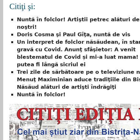
Citiţi şi:
Nuntă în folclor! Artiştii petrec alături de
noştri!
Doris Cosma şi Paul Gîţa, nuntă de vis
Un interpret de folclor năsăudean, în sta
gravă cu Covid. Anunţ sfâşietor: A venit
blestematul de Covid și mi-a luat mama!
putea fi lângă sicriul ei
Trei zile de sărbătoare pe o televiziune n
Menuţ Maximinian aduce tradiţiile din Bis
Năsăud alături de artişti îndrăgiţi
Nuntă în folclor!