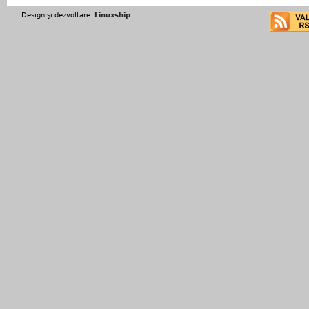
Design şi dezvoltare:
Linuxship