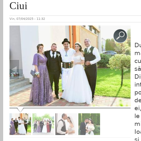
Ciui
Vin, 07/04/2025 - 11:32
Du
ma
cu
să
Di
in
po
de
ei
le
mi
Io
şi