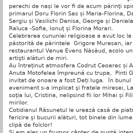
perechi de nași le vor fi de acum părinţi spir
primarul Doru Florin Sas și Maria-Florina, Dan
Sergiu și Vasilichi Denisa, George și Daniela
Raluca -Sofia, Ionuț și Florina Morari.
Celebrarea cununiei religioase a avut loc la 
păstorită de părintele Grigore Muresan, iar
restaurantul Venue Evens Năsăud, acolo und
artişti alături de miri.
Au întreținut atmosfera Codrut Ceoarec și A
Anuta Motofelea împreună cu trupa, Pinti Gab
invitat de onoare a fost Deți Iuga. În bunul
eveniment s-a implicat şi fratele miresei, La
soţia lui, Cristina, nelipsind fii lor Mihai și Fil
mirilor.
Cotidianul Răsunetul le urează casă de piatr
fericire şi bucurii alături, tot binele din lume
clipă de folclor!
Şi am ales un frumos cântec de nuntă inter