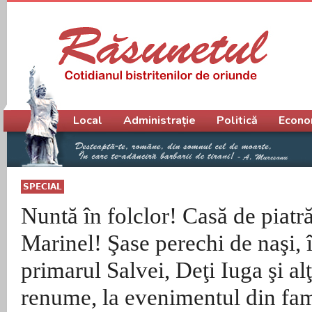
Meniu principal
Local
Administrație
Politică
Econo
SPECIAL
Nuntă în folclor! Casă de piatră
Marinel! Şase perechi de naşi, 
primarul Salvei, Deţi Iuga şi alţi
renume, la evenimentul din fam